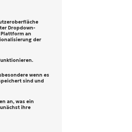
nutzeroberfläche
inter Dropdown-
 Plattform an
ionalisierung der
funktionieren.
nsbesondere wenn es
speichert sind und
en an, was ein
zunächst ihre