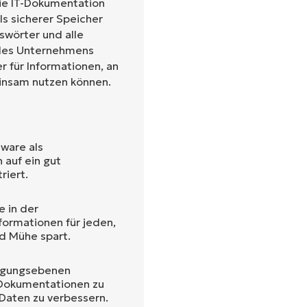
 die IT-Dokumentation
als sicherer Speicher
Land
sswörter und alle
 des Unternehmens
r für Informationen, an
Company
name*
einsam nutzen können.
tware als
auf ein gut
iert.
e in der
formationen für jeden,
nd Mühe spart.
tigungsebenen
f Dokumentationen zu
Daten zu verbessern.