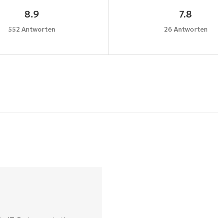
8.9
7.8
552 Antworten
26 Antworten
Starten Sie Ihre 14-tägige Testversion
e Kreditkarte erforderlich, voller Zugriff auf alle Funkt
First
and
last
name*
Business
email*
Phone
number*