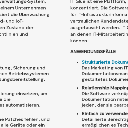
tverwaltungs-System,
IT Glue ist eine Plattform
n einem Unternehmen
konzentriert. Die Software
Land
lisiert die Überwachung
für IT-Infrastrukturinform
d- und IoT-
vertraulichen Kundendate
en Zustand der
ausgetauscht werden. IT Gl
Company
name*
chtlinien und
an denen IT-Mitarbeiter:
können.
ANWENDUNGSFÄLLE
Strukturierte Dokum
ltung, Sicherung und
Das Marketing von IT 
nen Betriebssystemen
Dokumentationsmanag
ungsbereitstellung.
gestaltetes Dokumen
Relationship Mappin
ierung einsetzen, um
Die Software verknüp
e die
Dokumentation mitei
es automatisieren.
jeden, der sie bearbe
Einfach zu verwend
e Patches fehlen, und
Detaillierte Berech
alle Geräte oder ein
ermöglichen es Tech