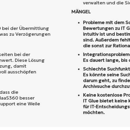
verwalten und die Si
MÄNGEL
Probleme mit dem Sc
 bei der Übermittlung
Bewertungen zu IT Gl
, was zu Verzögerungen
intuitiv ist und be
sind. Außerdem fehl
die sonst zur Ration
eiten bei der
Integrationsproblem
hwert. Diese Lösung
Es dauert lange, bis
tzung, damit
Schlechte Suchfunkti
voll ausschöpfen
Es könnte seine Suc
darum geht, zu find
Archivsuche durchzu
dass die
Keine kostenlose Pr
 MaaS360 besser
IT Glue bietet keine
upport eine Weile
für IT-Entscheidungs
möchten.