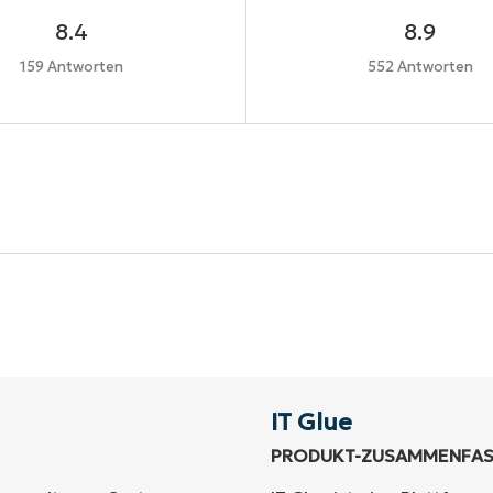
8.4
8.9
159 Antworten
552 Antworten
Starten Sie Ihre 14-tägige Testversion
ne Kreditkarte erforderlich, voller Zugriff auf alle Funkti
First
and
last
name*
Business
email*
IT Glue
PRODUKT-ZUSAMMENFA
Phone
number*