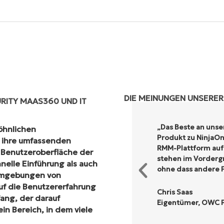
DIE MEINUNGEN UNSERE
RITY MAAS360 UND IT
„Das Beste an uns
öhnlichen
Produkt zu NinjaOne
 ihre umfassenden
RMM-Plattform auf 
 Benutzeroberfläche der
stehen im Vordergr
hnelle Einführung als auch
ohne dass andere F
-Umgebungen von
uf die Benutzererfahrung
Chris Saas
ang, der darauf
Eigentümer, OWC Pr
ein Bereich, in dem viele