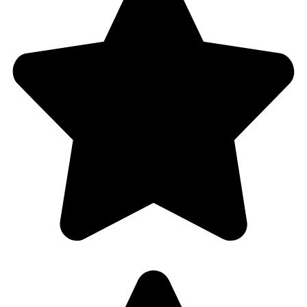
Starten Sie Ihre 14-
tägige Testversion
Keine Kreditkarte erforderlich, voller Zugriff
auf alle Funktionen
First
and
last
name*
Business
email*
Phone