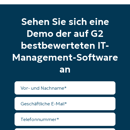
alle Funktionen
First
and
Sehen Sie sich eine
last
name*
Business
Demo der auf G2
email*
bestbewerteten IT-
Phone
number*
Management-Software
Land
an
Company
Vollständiger
name*
Name
Geschäftliche
E-
Mail
Telefonnummer