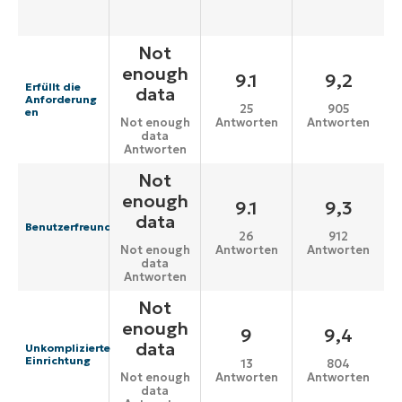
Not
enough
9.1
9,2
Erfüllt die
data
Anforderung
25
905
en
Antworten
Antworten
Not enough
data
Antworten
Not
enough
9.1
9,3
data
Benutzerfreundlichkeit
26
912
Antworten
Antworten
Not enough
data
Antworten
Not
enough
9
9,4
data
Unkomplizierte
Einrichtung
13
804
Antworten
Antworten
Not enough
data