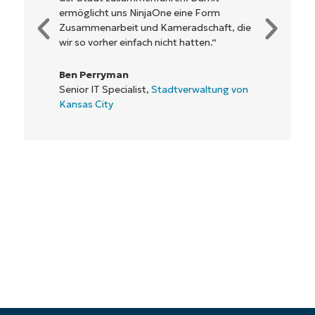
Rentabilität. Das ist für alle ein Win-win-
Geschäft.“
Rory McCune
IT Director,
Flash
Starten Sie Ihre 14-tägige
Testversion
Keine Kreditkarte erforderlich, voller Zugriff auf
alle Funktionen
First
and
last
name*
Business
email*
Phone
number*
Land