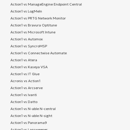
Action1 vs ManageEngine Endpoint Central
Action1 vs LogMeIn
Action1 vs PRTG Network Monitor
Action1 vs Bravura Optitune
Action1 vs Microsoft Intune
Action1 vs Automox
Action1 vs SyncroMSP
Action1 vs Connectwise Automate
Action1 vs Atera
Action1 vs Kaseya VSA
Action1 vs IT Glue
Acronis vs Action1
Action1 vs Arcserve
Action1 vs Ivanti
Action1 vs Datto
Action1 vs N-able N-central
Action1 vs N-able N-sight
Action1 vs Panorama9
Action1 vs Lansweeper