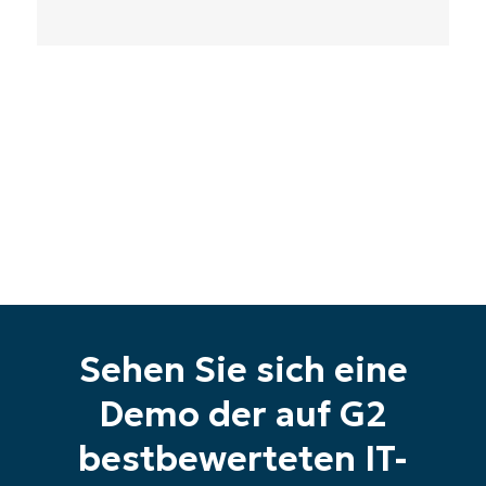
Starten Sie Ihre 14-tägige
Testversion
Keine Kreditkarte erforderlich, voller Zugriff auf
alle Funktionen
First
and
last
name*
Business
email*
Phone
Sehen Sie sich eine
number*
Demo der auf G2
Land
bestbewerteten IT-
Company