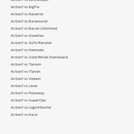
Action1 vs BigFix
Action1 vs Naverisk
Action1 vs Baramundi
Action1 vs Bacon Unlimited
Action1 vs Goverlan
Action1 vs GoTo Resolve
Action1 vs Hexnode
Action1 vs SolarWinds Dameware
Action1 vs Tanium
Action1 vs ITarian
Action1 vs Veeam
Action1 vs Level
Action1 vs Pulseway
Action1 vs SuperOps
Action1 vs LogicMonitor
Action1 vs Kace