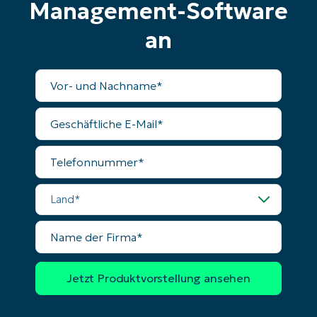
Management-Software
name*
an
Vollständiger
Name
Geschäftliche
E-
Mail
Telefonnummer
Land
Name
der
Firma