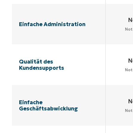
N
Einfache Administration
Not
N
Qualität des
Kundensupports
Not
N
Einfache
Geschäftsabwicklung
Not