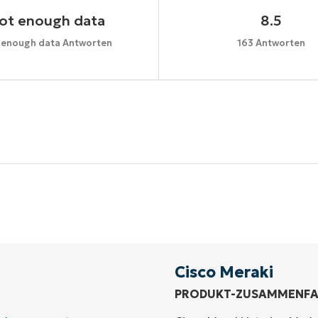
ot enough data
8.5
 enough data Antworten
163 Antworten
Starten Sie Ihre 14-tägige Testversion
e Kreditkarte erforderlich, voller Zugriff auf alle Funkt
First
and
last
name*
Business
email*
Cisco Meraki
PRODUKT-ZUSAMMENF
Phone
number*