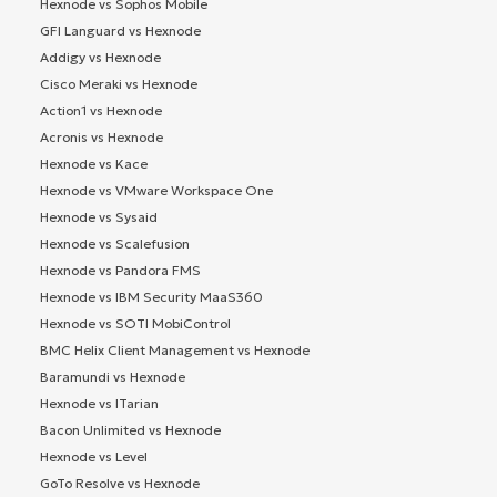
Hexnode vs Sophos Mobile
GFI Languard vs Hexnode
Addigy vs Hexnode
Cisco Meraki vs Hexnode
Action1 vs Hexnode
Acronis vs Hexnode
Hexnode vs Kace
Hexnode vs VMware Workspace One
Hexnode vs Sysaid
Hexnode vs Scalefusion
Hexnode vs Pandora FMS
Hexnode vs IBM Security MaaS360
Hexnode vs SOTI MobiControl
BMC Helix Client Management vs Hexnode
Baramundi vs Hexnode
Hexnode vs ITarian
Bacon Unlimited vs Hexnode
Hexnode vs Level
GoTo Resolve vs Hexnode