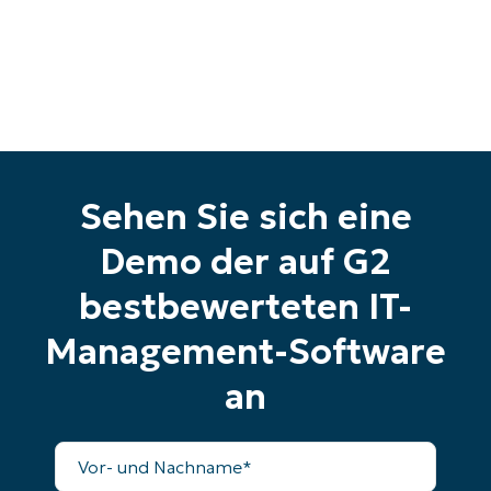
Starten Sie Ihre 14-tägige
Testversion
Keine Kreditkarte erforderlich, voller Zugriff auf
alle Funktionen
First
and
last
name*
Business
Sehen Sie sich eine
email*
Demo der auf G2
Phone
number*
bestbewerteten IT-
Land
Management-Software
an
Company
name*
Vollständiger
Name