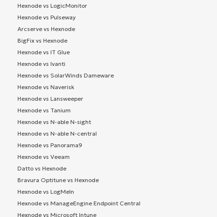
Hexnode vs LogicMonitor
Hexnode vs Pulseway
Arcserve vs Hexnode
BigFix vs Hexnode
Hexnode vs IT Glue
Hexnode vs Ivanti
Hexnode vs SolarWinds Dameware
Hexnode vs Naverisk
Hexnode vs Lansweeper
Hexnode vs Tanium
Hexnode vs N-able N-sight
Hexnode vs N-able N-central
Hexnode vs Panorama9
Hexnode vs Veeam
Datto vs Hexnode
Bravura Optitune vs Hexnode
Hexnode vs LogMeIn
Hexnode vs ManageEngine Endpoint Central
Hexnode vs Microsoft Intune