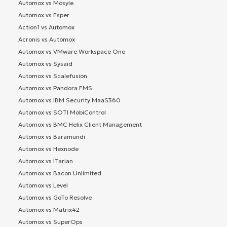
Automox vs Mosyle
Automox vs Esper
Action1 vs Automox
Acronis vs Automox
Automox vs VMware Workspace One
Automox vs Sysaid
Automox vs Scalefusion
Automox vs Pandora FMS
Automox vs IBM Security MaaS360
Automox vs SOTI MobiControl
Automox vs BMC Helix Client Management
Automox vs Baramundi
Automox vs Hexnode
Automox vs ITarian
Automox vs Bacon Unlimited
Automox vs Level
Automox vs GoTo Resolve
Automox vs Matrix42
Automox vs SuperOps