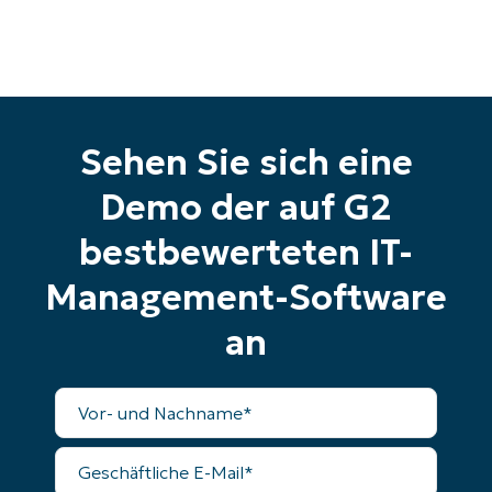
Testversion
Keine Kreditkarte erforderlich, voller Zugriff auf
alle Funktionen
First
and
last
name*
Sehen Sie sich eine
Business
email*
Demo der auf G2
Phone
number*
bestbewerteten IT-
Management-Software
Land
an
Company
name*
Vollständiger
Name
Geschäftliche
E-
Mail