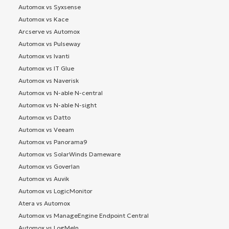
Automox vs Syxsense
Automox vs Kace
Arcserve vs Automox
Automox vs Pulseway
Automox vs Ivanti
Automox vs IT Glue
Automox vs Naverisk
Automox vs N-able N-central
Automox vs N-able N-sight
Automox vs Datto
Automox vs Veeam
Automox vs Panorama9
Automox vs SolarWinds Dameware
Automox vs Goverlan
Automox vs Auvik
Automox vs LogicMonitor
Atera vs Automox
Automox vs ManageEngine Endpoint Central
Automox vs LogMeIn