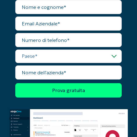
Nome
First
completo
and
last
name*
Email
Business
Aziendale
email*
Numero
di
Phone
telefono
number*
Paese
Paese
Nome
dell'azienda
Company
name*