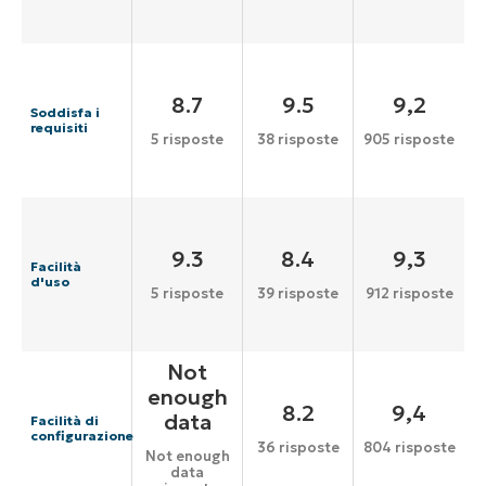
8.7
9.5
9,2
Soddisfa i
requisiti
5 risposte
38 risposte
905 risposte
9.3
8.4
9,3
Facilità
d'uso
5 risposte
39 risposte
912 risposte
Not
enough
8.2
9,4
data
Facilità di
configurazione
36 risposte
804 risposte
Not enough
data