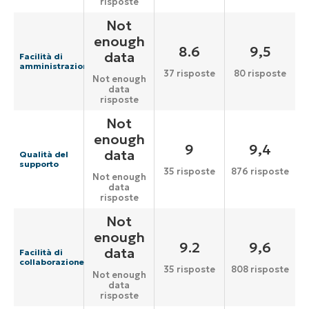
risposte
Not
enough
8.6
9,5
data
Facilità di
amministrazione
37 risposte
80 risposte
Not enough
data
risposte
Not
enough
9
9,4
data
Qualità del
supporto
35 risposte
876 risposte
Not enough
data
risposte
Not
enough
9.2
9,6
data
Facilità di
collaborazione
35 risposte
808 risposte
Not enough
data
risposte