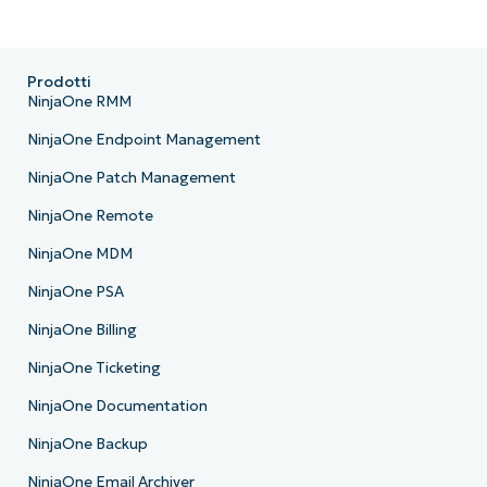
Prodotti
NinjaOne RMM
NinjaOne Endpoint Management
NinjaOne Patch Management
NinjaOne Remote
NinjaOne MDM
NinjaOne PSA
NinjaOne Billing
NinjaOne Ticketing
NinjaOne Documentation
NinjaOne Backup
NinjaOne Email Archiver