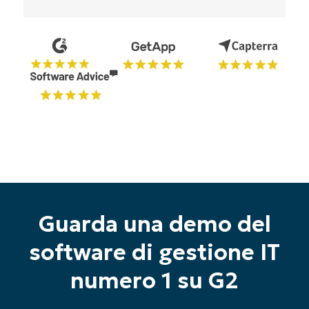
Guarda una demo del
software di gestione IT
Inizia la tua prova di 14 giorni
numero 1 su G2
Nessuna carta di credito richiesta, accesso
completo a tutte le funzionalità