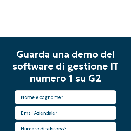
Inizia la tua prova di 14 giorni
Nessuna carta di credito richiesta, accesso
completo a tutte le funzionalità
First
Guarda una demo del
and
last
software di gestione IT
name*
Business
email*
numero 1 su G2
Phone
number*
Nome
completo
Paese
Email
Aziendale
Company
Numero
name*
di