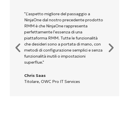
"NinjaOne è incredibilmente facile da usare,
perché unisce un’interfaccia fluida a
potenti funzionalità di back-end. La
configurazione e la gestione
dell'interfaccia non sono affatto
complicate. Tutte le opzioni e gli strumenti
sono indicati chiaramente e sono intuitivi, e
l'interfaccia è davvero facile da usare."
Ryan Reiffenberger
Reiffenberger.NET Technology Solutions