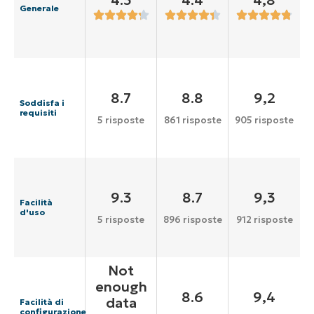
4.3
4.4
4,8
Generale
8.7
8.8
9,2
Soddisfa i
requisiti
5 risposte
861 risposte
905 risposte
9.3
8.7
9,3
Facilità
d'uso
5 risposte
896 risposte
912 risposte
Not
enough
8.6
9,4
data
Facilità di
configurazione