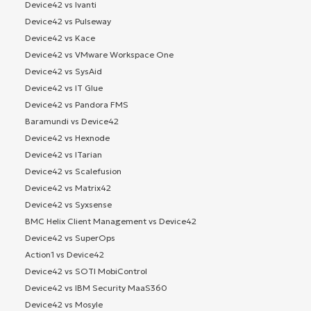
Device42 vs Ivanti
Device42 vs Pulseway
Device42 vs Kace
Device42 vs VMware Workspace One
Device42 vs SysAid
Device42 vs IT Glue
Device42 vs Pandora FMS
Baramundi vs Device42
Device42 vs Hexnode
Device42 vs ITarian
Device42 vs Scalefusion
Device42 vs Matrix42
Device42 vs Syxsense
BMC Helix Client Management vs Device42
Device42 vs SuperOps
Action1 vs Device42
Device42 vs SOTI MobiControl
Device42 vs IBM Security MaaS360
Device42 vs Mosyle