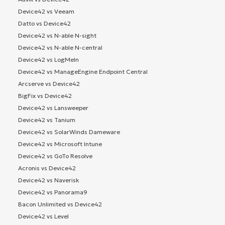
Device42 vs Veeam
Datto vs Device42
Device42 vs N-able N-sight
Device42 vs N-able N-central
Device42 vs LogMeIn
Device42 vs ManageEngine Endpoint Central
Arcserve vs Device42
BigFix vs Device42
Device42 vs Lansweeper
Device42 vs Tanium
Device42 vs SolarWinds Dameware
Device42 vs Microsoft Intune
Device42 vs GoTo Resolve
Acronis vs Device42
Device42 vs Naverisk
Device42 vs Panorama9
Bacon Unlimited vs Device42
Device42 vs Level