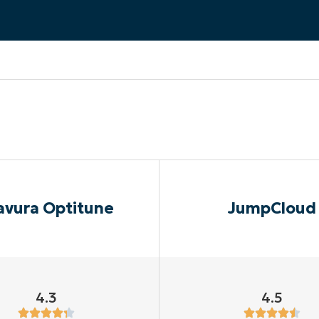
UARDA UNA DEMO
UARDA UNA DEMO
 UNA DEMO
UARDA UNA DEMO
ROADMAP DEI PRODOTTI
avura Optitune
JumpCloud
4.3
4.5