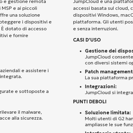
io e gestione remota
JumpCloud è una piattaform
 MSP e ai piccoli
accessi basata sul cloud, 
Paese
offre una soluzione
dispositivi Windows, macOS
teggere i dispositivi e
piattaforma. Gli utenti po
. È dotato di accesso
e senza interruzioni.
Company
name*
ivi e fornire
CASI D’USO
Gestione dei disposi
JumpCloud consente d
con diversi sistemi op
aziendali e assistere i
Patch management
integrata.
La sua piattaforma pr
Integrazioni:
igurate e sottoposte a
JumpCloud si integra 
PUNTI DEBOLI
ilevare il malware,
Soluzione limitata:
acce alla sicurezza.
Molti utenti di G2 h
ampliasse le sue funz