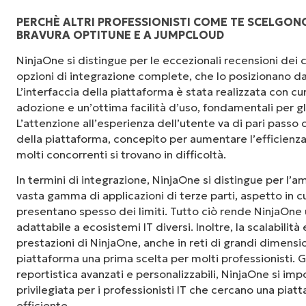
PERCHÈ ALTRI PROFESSIONISTI COME TE SCELGONO
BRAVURA OPTITUNE E A JUMPCLOUD
"NinjaOne è incredibilmente facile da usare, 
NinjaOne si distingue per le eccezionali recensioni dei cli
fluida a potenti funzionalità di back-end. La
opzioni di integrazione complete, che lo posizionano da
dell'interfaccia non sono affatto complicate. 
L’interfaccia della piattaforma è stata realizzata con cu
sono indicati chiaramente e sono intuitivi, e l
adozione e un’ottima facilità d’uso, fondamentali per gl
usare."
L’attenzione all’esperienza dell’utente va di pari passo c
della piattaforma, concepito per aumentare l’efficienza 
Ryan Reiffenberger
molti concorrenti si trovano in difficoltà.
Reiffenberger.NET Technology Solutions
In termini di integrazione, NinjaOne si distingue per l’
vasta gamma di applicazioni di terze parti, aspetto in c
presentano spesso dei limiti. Tutto ciò rende NinjaOne 
adattabile a ecosistemi IT diversi. Inoltre, la scalabilità
prestazioni di NinjaOne, anche in reti di grandi dimensi
piattaforma una prima scelta per molti professionisti. G
reportistica avanzati e personalizzabili, NinjaOne si i
privilegiata per i professionisti IT che cercano una pia
efficiente.