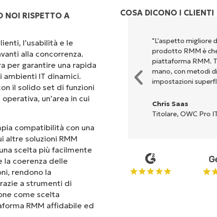
COSA DICONO I CLIENTI
 NOI RISPETTO A
perché unisce un’interfaccia
"L'aspetto migliore 
enti, l’usabilità e le
 configurazione e la gestione
prodotto RMM è che 
vanti alla concorrenza.
Tutte le opzioni e gli strumenti
piattaforma RMM. Tut
ra per garantire una rapida
'interfaccia è davvero facile da
mano, con metodi di c
i ambienti IT dinamici.
impostazioni superfl
on il solido set di funzioni
operativa, un’area in cui
Chris Saas
Titolare, OWC Pro IT
ampia compatibilità con una
ui altre soluzioni RMM
una scelta più facilmente
 e la coerenza delle
oni, rendono la
razie a strumenti di
mpone come scelta
ttaforma RMM affidabile ed