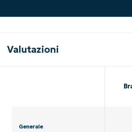
CONTATTO COMMERCIALE
G
CONTATTO COMMERCIALE
G
CONTATTO COMMERCIALE
CONTATTO COMMERCIALE
GUARDA
G
PIATTAFORMA
Valutazioni
Br
Generale