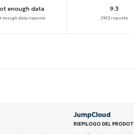
ot enough data
9.3
t enough data risposte
2953 risposte
Inizia la tua prova di 14 giorni
arta di credito richiesta, accesso completo a tutte le fu
First
and
last
name*
Business
email*
JumpCloud
RIEPILOGO DEL PRODO
Phone
number*