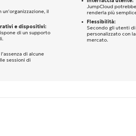
Interfaccia utente:
JumpCloud potrebbe m
 un’organizzazione, il
renderla più semplice 
Flessibilità:
tivi e dispositivi:
Secondo gli utenti d
dispone di un supporto
personalizzato con la 
i.
mercato.
 l’assenza di alcune
le sessioni di