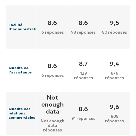
8.6
8.6
9,5
Facilité
d'administration
6 réponses
98 réponses
80 réponses
8.7
9,4
8.6
Qualité de
l'assistance
129
876
6 réponses
réponses
réponses
Not
enough
9,6
8.6
Qualité des
data
relations
808
commerciales
91 réponses
réponses
Not enough
data
réponses