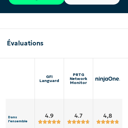
Évaluations
PRTG
GFI
Network
Languard
Monitor
4.9
4.7
4,8
Dans
l'ensemble