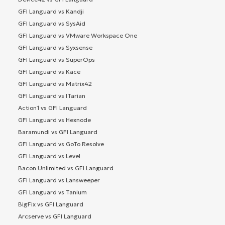
GFI Languard vs Kandji
GFI Languard vs SysAid
GFI Languard vs VMware Workspace One
GFI Languard vs Syxsense
GFI Languard vs SuperOps
GFI Languard vs Kace
GFI Languard vs Matrix42
GFI Languard vs ITarian
Action1 vs GFI Languard
GFI Languard vs Hexnode
Baramundi vs GFI Languard
GFI Languard vs GoTo Resolve
GFI Languard vs Level
Bacon Unlimited vs GFI Languard
GFI Languard vs Lansweeper
GFI Languard vs Tanium
BigFix vs GFI Languard
Arcserve vs GFI Languard