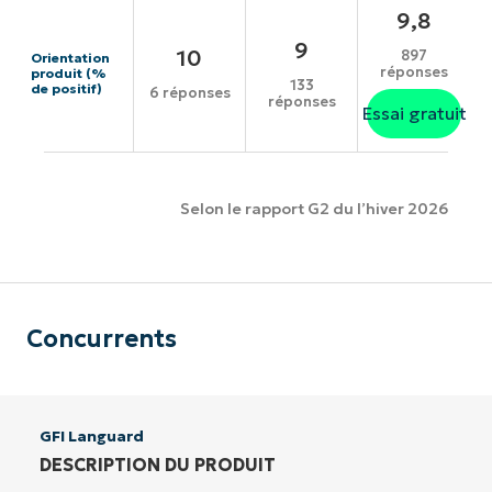
9,8
9
10
897
Orientation
réponses
produit (%
133
de positif)
6 réponses
réponses
Essai gratuit
Selon le rapport G2 du l’hiver 2026
Concurrents
GFI Languard
DESCRIPTION DU PRODUIT