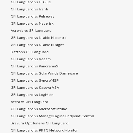
GFI Languard vs IT Glue
GFI Languard vs Ivanti
GFI Languard vs Pulseway
GFI Languard vs Naverisk
Acronis vs GFI Languard
GFI Languard vs N-able N-central
GFI Languard vs N-able N-sight
Datto vs GFI Languard
GFI Languard vs Veeam
GFI Languard vs Panorama9
GFI Languard vs SolarWinds Dameware
GFI Languard vs SyncroMSP
GFI Languard vs Kaseya VSA
GFI Languard vs LogMeIn
Atera vs GFI Languard
GFI Languard vs Microsoft Intune
GFI Languard vs ManageEngine Endpoint Central
Bravura Optitune vs GFI Languard
GFI Languard vs PRTG Network Monitor