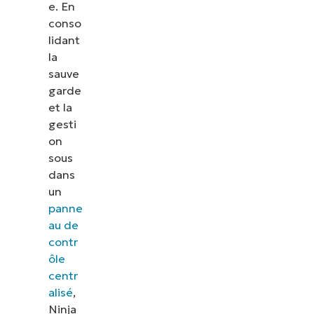
e. En
conso
lidant
la
sauve
garde
et la
gesti
on
sous
dans
un
panne
au de
contr
ôle
centr
alisé
,
Ninja