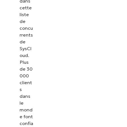
dans
cette
liste
de
concu
rrents
de
SysCl
oud.
Plus
de 30
000
client
s
dans
le
mond
e font
confia