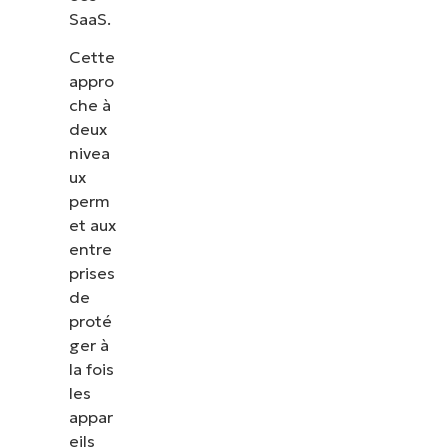
SaaS.
les correctifs, le MDM, la gestion des tickets et
bien plus encore.
Cette
appro
Explorer les démos
che à
deux
nivea
ux
perm
et aux
entre
prises
de
proté
ger à
la fois
les
appar
eils