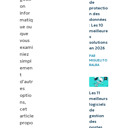
de
on
protectio
infor
n des
matiq
données
: Les 10
ue ou
meilleure
que
s
vous
solutions
exami
en 2026
niez
PAR
simpl
MIGUELITO
BALBA
emen
t
d’autr
es
Les 11
optio
meilleurs
ns,
logiciels
cet
de
article
gestion
des
propo
postes