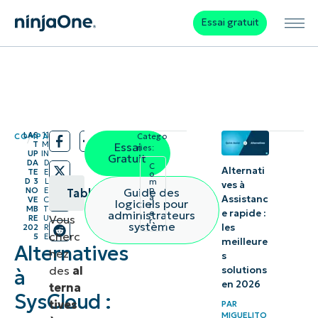
Essai gratuit
LAS
11
COMPARER
Catego
/
/
T
M
Essai
ries:
UP
IN
Gratuit
DA
D
C
Alternati
TE
E
o
D
3
L
m
ves à
p
Guide des
NO
E
Table des matières
a
Assistanc
VE
C
logiciels pour
r
MB
T
e rapide :
administrateurs
e
Vous
RE
U
r
1.
système
les
202
R
cherc
5
E
meilleure
NinjaOne
Alternatives
hez
s
des
al
solutions
à
2. Druva
en 2026
terna
SysCloud :
Data
tives
PAR
MIGUELITO
Security