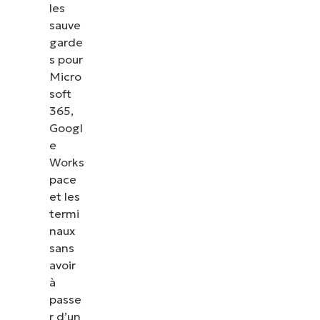
les
sauve
garde
s pour
Micro
soft
365,
Googl
e
Works
pace
et les
termi
naux
sans
avoir
à
passe
r d’un