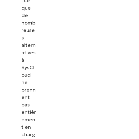
: ce
que
de
nomb
reuse
s
altern
atives
à
SysCl
oud
ne
prenn
ent
pas
entièr
emen
t en
charg