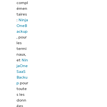
compl
émen
taires
:
Ninja
OneB
ackup
, pour
les
termi
naux,
et
Nin
jaOne
SaaS
Backu
Voir NinjaOne en action
p
pour
toute
s les
Parcourez nos démonstrations à la demande pour
donn
découvrir comment NinjaOne simplifie les tâches
ées
informatiques telles que la gestion des terminaux,