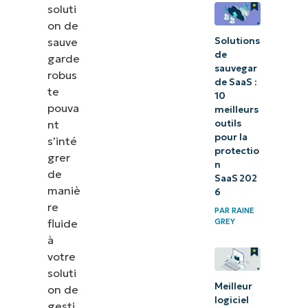
à
soluti
SysCloud
on de
Solutions
sauve
de
garde
sauvegar
robus
de SaaS :
te
10
pouva
meilleurs
outils
nt
pour la
s’inté
protectio
grer
n
de
SaaS 202
maniè
6
re
PAR
RAINE
fluide
GREY
à
votre
soluti
Meilleur
on de
logiciel
gesti