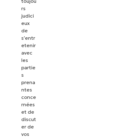
toujou
rs
judici
eux
de
s’entr
etenir
avec
les
partie
s
prena
ntes
conce
rnées
et de
discut
er de
vos