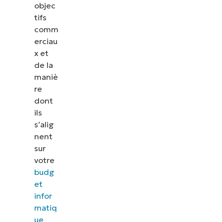
objec
tifs
comm
erciau
x et
de la
maniè
re
dont
ils
s’alig
nent
sur
votre
budg
et
infor
matiq
ue