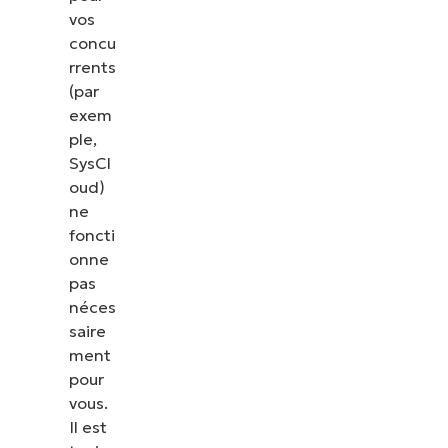
vos
concu
rrents
(par
exem
ple,
SysCl
oud)
ne
foncti
onne
pas
néces
saire
ment
pour
vous.
Il est