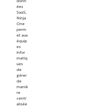
donn
ées
SaaS,
Ninja
One
perm
et aux
équip
es
infor
matiq
ues
de
gérer
de
maniè
re
centr
alisée