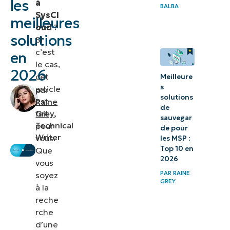
les
à
BALBA
Cloud
SysCl
meilleures
oud
?
solutions
3. Cove
Si
c’est
Data
en
le cas,
Protection
2026
cet
Meilleure
s
article
par
Qu’est-ce
solutions
est
Raine
que
de
fait
Grey
,
sauvegar
SysCloud ?
Technical
pour
de pour
Writer
vous.
les MSP :
NinjaOne
Top 10 en
Que
SaaS
2026
vous
Backup
PAR
RAINE
soyez
GREY
à la
est la
reche
principale
rche
alternative
d’une