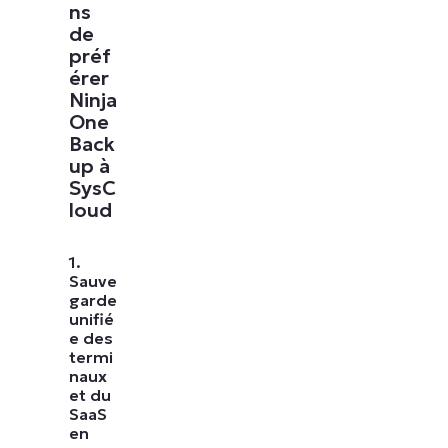
ns
de
préf
érer
Ninja
One
Back
up à
SysC
loud
1.
Sauve
garde
unifié
e des
termi
naux
et du
SaaS
en