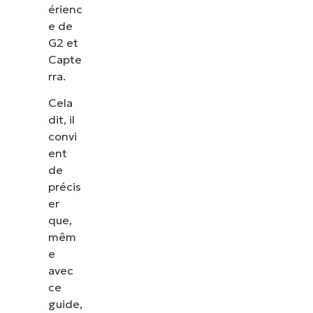
érienc
e de
G2 et
Capte
rra.
Cela
dit, il
convi
ent
de
précis
er
que,
mêm
e
avec
ce
guide,