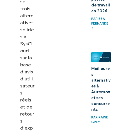
se
de travail
trois
en 2026
altern
PAR
BEA
atives
FERNANDE
Z
solide
s à
SysCl
oud
sur la
base
Meilleure
d’avis
s
d’utili
alternativ
sateur
es à
Automox
s
et ses
réels
concurre
et de
nts
retour
PAR
RAINE
s
GREY
d’exp