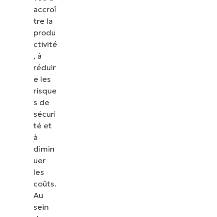
accroî
tre la
produ
ctivité
, à
réduir
e les
risque
s de
sécuri
té et
à
dimin
uer
les
coûts.
Au
sein