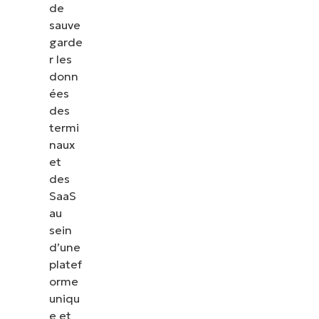
de
sauve
garde
r les
donn
ées
des
termi
naux
et
des
SaaS
au
sein
d’une
platef
orme
uniqu
e et