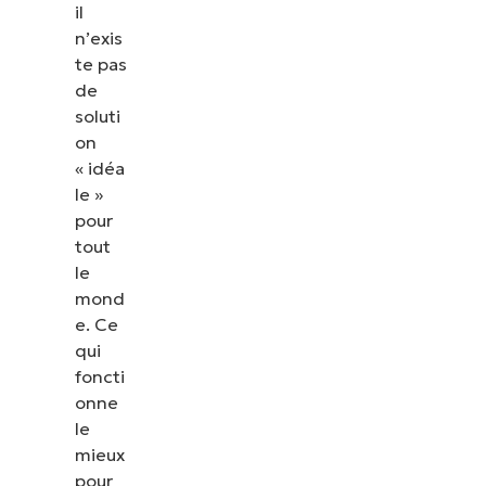
il
n’exis
te pas
de
soluti
on
« idéa
le »
pour
tout
le
mond
e. Ce
qui
foncti
onne
le
mieux
pour