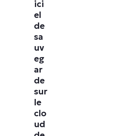
ici
el
de
sa
uv
eg
ar
de
sur
le
clo
ud
de