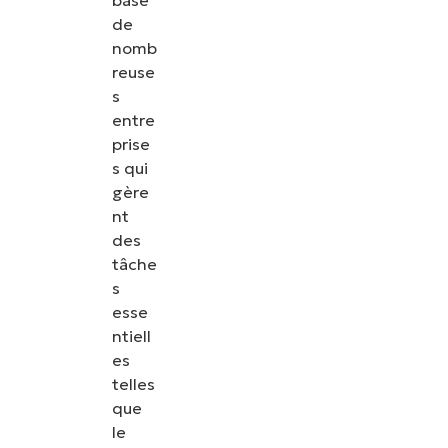
base
de
nomb
reuse
s
entre
prise
s qui
gère
nt
des
tâche
s
esse
ntiell
es
telles
que
le