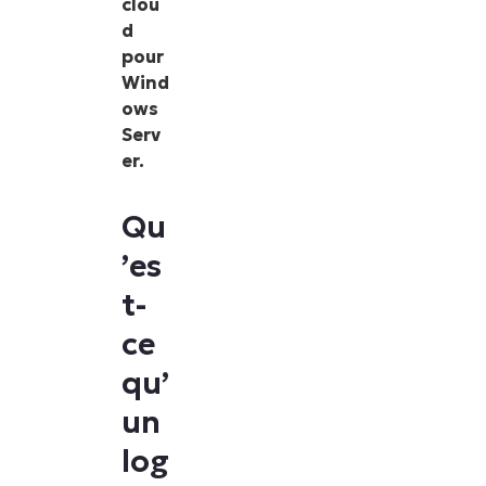
clou
d
pour
Wind
ows
Serv
er.
Qu
’es
t-
ce
qu’
un
log