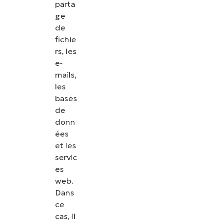
parta
ge
de
fichie
rs, les
e-
mails,
les
bases
de
donn
ées
et les
servic
Voir NinjaOne en action
es
web.
Dans
Parcourez nos démonstrations à la demande pour
ce
découvrir comment NinjaOne simplifie les tâches
cas, il
informatiques telles que la gestion des terminaux,