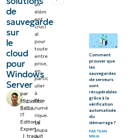
solutions
Server ?
un
de
élém
Que faut-il
ent
sauvegarde
rechercher
cruci
sur
al
dans un
le
pour
logiciel de
toute
cloud
sauvegarde
Comment
entre
sur le cloud
pour
prouver que
prise,
les
de
en
Windows
sauvegardes
partic
Windows
de serveurs
Server
ulier
sont
Server ?
récupérables
à
par
grâce à la
l’ère
Miguelito
10
vérification
Balba
,
numé
meilleurs
automatisée
IT
rique.
du
logiciels de
Editorial
La
démarrage ?
sauvegarde
Expert
plupa
PAR
TEAM
|
traduit
NINJA
sur le cloud
rt