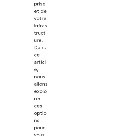
prise
et de
votre
infras
truct
ure.
Dans
ce
articl
e,
nous
allons
explo
rer
ces
optio
ns
pour
vous