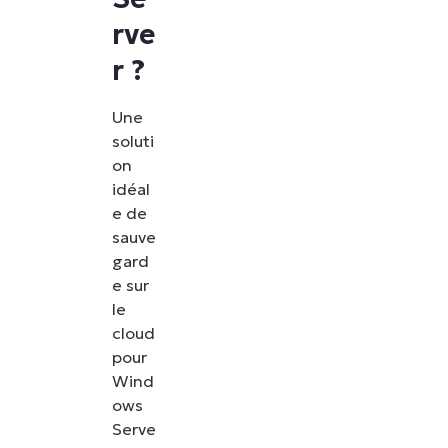
rve
r ?
Une
soluti
on
idéal
e de
sauve
gard
e sur
le
cloud
pour
Wind
ows
Serve