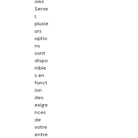
ows
Serve
r,
plusie
urs
optio
ns
sont
dispo
nible
s en
fonct
ion
des
exige
nces
de
votre
entre