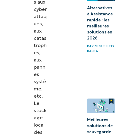
s aux
Alternatives
cyber
à Assistance
attaq
rapide : les
ues,
meilleures
aux
solutions en
catas
2026
troph
PAR
MIGUELITO
BALBA
es,
aux
pann
es
systè
me,
etc.
Le
stock
age
Meilleures
local
solutions de
des
sauvegarde