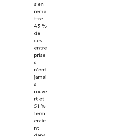
s’en
reme
ttre.
43 %
de
ces
entre
prise
s
n’ont
jamai
s
rouve
rt et
51 %
ferm
eraie
nt
dans