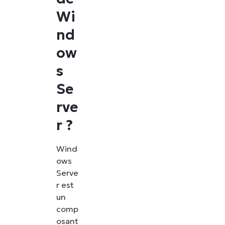
Wi
nd
ow
s
Se
rve
r ?
Wind
ows
Serve
r est
un
comp
osant