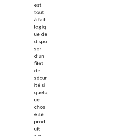
est
les correctifs, le MDM, la gestion des tickets et
tout
bien plus encore.
à fait
logiq
Explorer les démos
ue de
dispo
ser
d’un
filet
de
sécur
ité si
quelq
ue
chos
e se
prod
uit