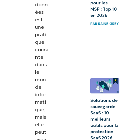
pour les
donn
MSP : Top 10
ées
en 2026
est
PAR
RAINE GREY
une
prati
que
coura
nte
dans
le
mon
de
infor
Solutions de
mati
sauvegarde
que,
SaaS : 10
mais
meilleurs
elle
outils pour la
peut
protection
SaaS 2026
avoir