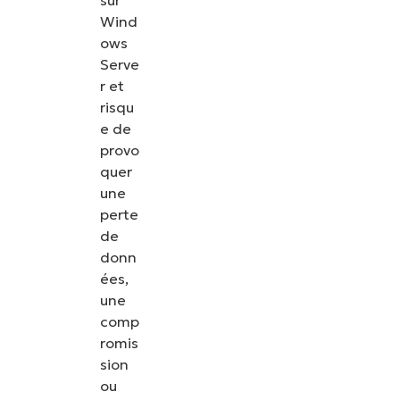
sur
Wind
ows
Serve
r et
risqu
e de
provo
quer
une
perte
de
donn
ées,
une
comp
romis
sion
ou