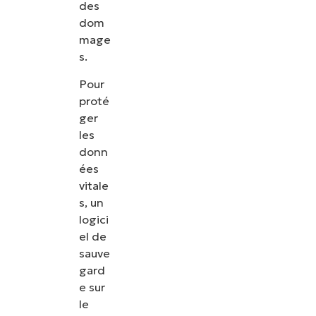
des
dom
mage
s.
Pour
proté
ger
les
donn
ées
vitale
s, un
logici
el de
sauve
gard
e sur
le