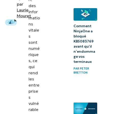
par
des
pour
Laurie
infor
Windows
Mouret
matio
Server
ns
Comment
vitale
NinjaOne a
Notre
s
bloqué
calcul de
KB5083769
sont
avant qu’il
classement
numé
n’endomma
rique
ge vos
Choisir la
s, ce
terminaux
qui
meilleure
PAR
PETER
rend
BRETTON
solution de
les
sauvegarde
entre
sur le cloud
prise
de
s
vulné
Windows
rable
Server