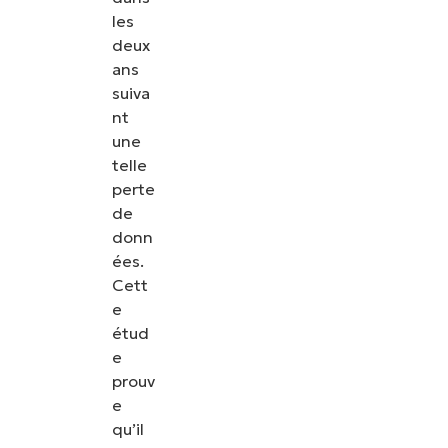
les
deux
ans
suiva
nt
une
telle
perte
de
donn
ées.
Cett
e
étud
e
prouv
e
qu’il