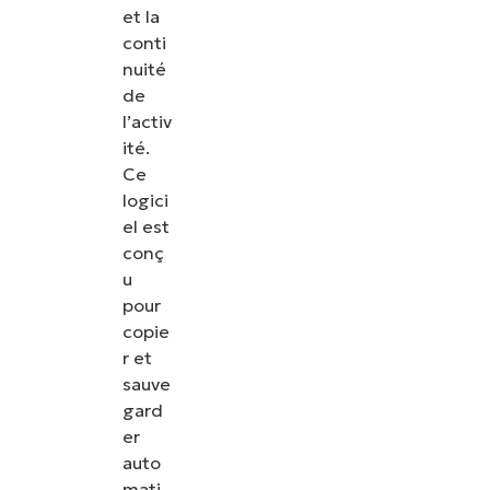
et la
conti
nuité
de
l’activ
ité.
Ce
logici
el est
conç
u
pour
copie
r et
sauve
gard
er
auto
mati