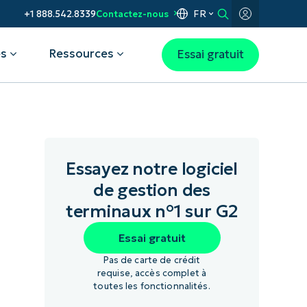
FR
+1 888.542.8339
Contactez-nous
es
Ressources
Essai gratuit
 cas d'usage
NinjaOne obtient la note de 5
Avec NinjaOne, le département IT
Gartner® Magic Quadrant™ 2026
étoiles dans le Partner Program
d'Everest s'assure que les outils de
pour les outils de gestion des
Guide 2025 de CRN
ses artistes sont toujours à la
terminaux
Essayez notre logiciel
itez d’une visibilité totale
pointe
élérez le dépannage
de gestion des
Télécharger le rapport
ormatique
tomatisation, pour une
Lire l'article complet
terminaux n°1 sur G2
Presse
lution plus rapide des
Actifs de la marque
blèmes
Essai gratuit
Questions/Requêtes de
égez les appareils et les
presse
nées
Pas de carte de crédit
ompagnez vos employés
requise, accès complet à
iez les opérations
toutes les fonctionnalités.
ormatiques