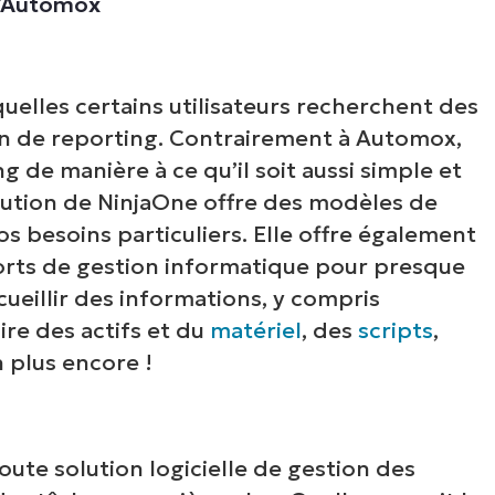
qu’Automox
quelles certains utilisateurs recherchent des
n de reporting. Contrairement à Automox,
g de manière à ce qu’il soit aussi simple et
olution de NinjaOne offre des modèles de
s besoins particuliers. Elle offre également
orts de gestion informatique pour presque
ueillir des informations, y compris
aire des actifs et du
matériel
, des
scripts
,
n plus encore !
oir NinjaOne en acti
arcourez nos démonstrations à la demande po
ute solution logicielle de gestion des
écouvrir comment NinjaOne simplifie les tâch