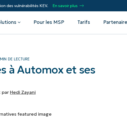
ion des vulnérabilités KEV.
En savoir plus
lutions
Pour les MSP
Tarifs
Partenair
Par département
Intégrations
Par
 MIN DE LECTURE
es à Automox et ses
stance
Service d'assistance
Fournisseurs de services gérés
Événements
CrowdStrike
Prof
Sécurité
Microsoft Intune
Acc
Automatisation, adaptabilité, réussite.
Opérations
SentinelOne
inf
 des terminaux
Webinaires
Devenez un partenaire NinjaOne.
naux
Infrastructure
ServiceNow
L'au
réso
tissement
 vulnérabilités
Centre de scripts
t par
Hedi Zayani
pro
Partenaires Technology Alliance
Toutes les intégrations
Prot
s appareils mobiles (MDM)
Témoignages clients
e,
Rejoignez l'alliance. Amplifiez la portée de
don
votre marque, améliorez la valeur de vos
Acc
s actifs informatiques
Podcast
clients.
Unif
inf