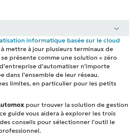
IALE
OMMERCIALE
VIDÉO DE DÉMONSTRATION
VIDÉO DE
OMMERCIALE
VIDÉO DE
TEFORME
OMMERCIALE
VIDÉO DE
tisation informatique basée sur le cloud
 à mettre à jour plusieurs terminaux de
l
e se présente comme une solution « zéro
 d’entreprise d’automatiser n’importe
ée dans l’ensemble de leur réseau.
 limites, en particulier pour les petits
’Automox
pour trouver la solution de gestion
e guide vous aidera à explorer les trois
es conseils pour sélectionner l’outil le
professionnel.