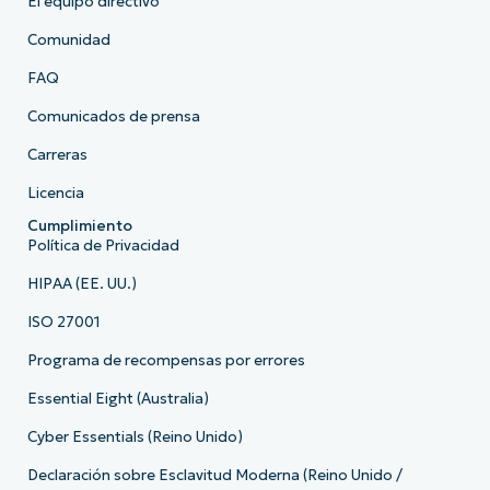
El equipo directivo
Comunidad
FAQ
Comunicados de prensa
Carreras
Licencia
Cumplimiento
Política de Privacidad
HIPAA (EE. UU.)
ISO 27001
Programa de recompensas por errores
Essential Eight (Australia)
Cyber Essentials (Reino Unido)
Declaración sobre Esclavitud Moderna (Reino Unido /