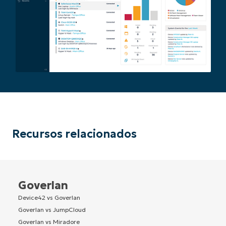
Company
name*
Recursos relacionados
Goverlan
Device42 vs Goverlan
Goverlan vs JumpCloud
Goverlan vs Miradore