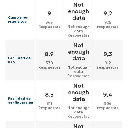
Not
enough
9
9,2
data
Cumple los
requisitos
365
905
Respuestas
respuestas
Not enough
data
Respuestas
Not
enough
8.9
9,3
data
Facilidad de
uso
370
912
Respuestas
respuestas
Not enough
data
Respuestas
Not
enough
8.5
9,4
data
Facilidad de
configuración
311
804
Respuestas
respuestas
Not enough
data
Respuestas
Not