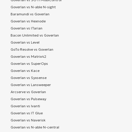
Goverlan vs N-able N-sight
Baramundi vs Goverlan
Goverlan vs Hexnode
Goverlan vs ITarian
Bacon Unlimited vs Goverlan
Goverlan vs Level
GoTo Resolve vs Goverlan
Goverlan vs Matrix42
Goverlan vs SuperOps
Goverlan vs Kace
Goverlan vs Syxsense
Goverlan vs Lansweeper
Arcserve vs Goverlan
Goverlan vs Pulseway
Goverlan vs Ivanti
Goverlan vs IT Glue
Goverlan vs Naverisk
Goverlan vs N-able N-central