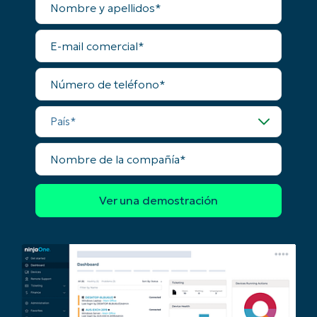
y
apellidos
E-
mail
comercial
Número
de
teléfono
País
Comienza tu prueba de 14 días
Sin necesidad de tarjeta de crédito, acceso
Nombre
de
completo a todas las funciones.
la
First
compañía
and
last
name*
Business
email*
Phone
number*
País