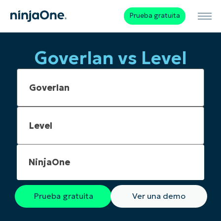
Prueba gratuita
Goverlan vs Level
NinjaOne
Prueba gratuita
Ver una demo