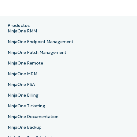
Productos
NinjaOne RMM
NinjaOne Endpoint Management
NinjaOne Patch Management
NinjaOne Remote
NinjaOne MDM
NinjaOne PSA
NinjaOne Billing
NinjaOne Ticketing
NinjaOne Documentation
NinjaOne Backup