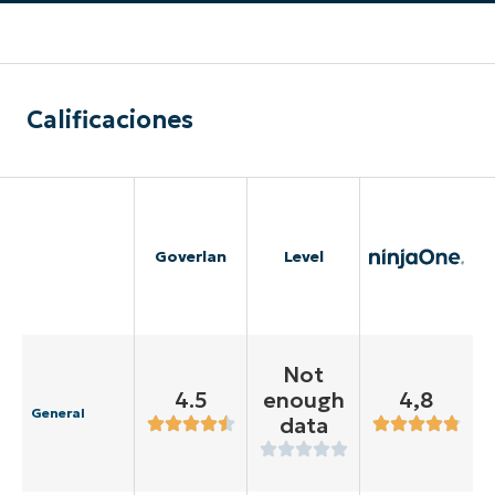
Calificaciones
Goverlan
Level
Not
4.5
enough
4,8
General
data