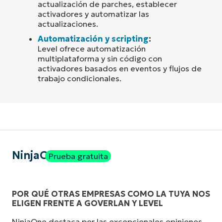
actualización de parches, establecer
activadores y automatizar las
actualizaciones.
Automatización y scripting
:
Level ofrece automatización
multiplataforma y sin código con
activadores basados en eventos y flujos de
trabajo condicionales.
NinjaOne
Prueba gratuita
POR QUÉ OTRAS EMPRESAS COMO LA TUYA NOS
ELIGEN FRENTE A GOVERLAN Y LEVEL
NinjaOne destaca por las excepcionales opiniones