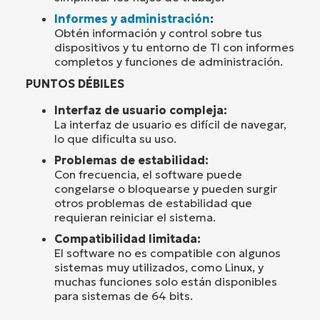
Informes y administración
:
Obtén información y control sobre tus
dispositivos y tu entorno de TI con informes
completos y funciones de administración.
PUNTOS DÉBILES
Interfaz de usuario compleja:
La interfaz de usuario es difícil de navegar,
lo que dificulta su uso.
Problemas de estabilidad:
Con frecuencia, el software puede
congelarse o bloquearse y pueden surgir
otros problemas de estabilidad que
requieran reiniciar el sistema.
Compatibilidad limitada:
El software no es compatible con algunos
sistemas muy utilizados, como Linux, y
muchas funciones solo están disponibles
para sistemas de 64 bits.