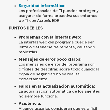
Seguridad informática
:
Los profesionales de TI pueden proteger y
asegurar de forma proactiva sus entornos
de TI con Acronis EDR.
PUNTOS DÉBILES
Problemas con la interfaz web:
La interfaz web del programa puede ser
lenta o detenerse de repente, causando
molestias.
Mensajes de error poco claros:
Los mensajes de error del programa son
difíciles de descifrar, sobre todo cuando la
copia de seguridad no se realiza
correctamente.
Fallos en la actualización automática:
La actualización automática de los agentes
no siempre funciona.
Asistencia:
Algunos usuarios consideran que es difícil