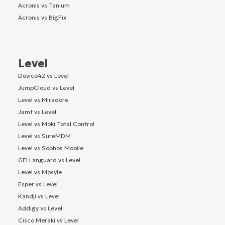
Acronis vs Tanium
Acronis vs BigFix
Level
Device42 vs Level
JumpCloud vs Level
Level vs Miradore
Jamf vs Level
Level vs Moki Total Control
Level vs SureMDM
Level vs Sophos Mobile
GFI Languard vs Level
Level vs Mosyle
Esper vs Level
Kandji vs Level
Addigy vs Level
Cisco Meraki vs Level