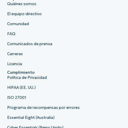
Quiénes somos
El equipo directivo
Comunidad
FAQ
Comunicados de prensa
Carreras
Licencia
Cumplimiento
Política de Privacidad
HIPAA (EE. UU.)
ISO 27001
Programa de recompensas por errores
Essential Eight (Australia)
Cyber Essentials (Reino Unido)