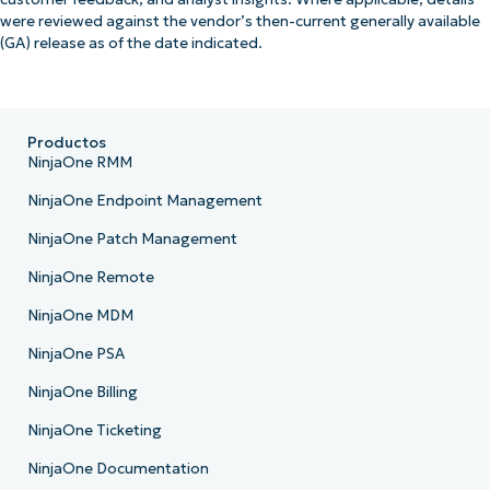
were reviewed against the vendor’s then-current generally available
(GA) release as of the date indicated.
Productos
NinjaOne RMM
NinjaOne Endpoint Management
NinjaOne Patch Management
NinjaOne Remote
NinjaOne MDM
NinjaOne PSA
NinjaOne Billing
NinjaOne Ticketing
NinjaOne Documentation