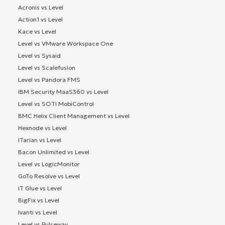
Acronis vs Level
Action1 vs Level
Kace vs Level
Level vs VMware Workspace One
Level vs Sysaid
Level vs Scalefusion
Level vs Pandora FMS
IBM Security MaaS360 vs Level
Level vs SOTI MobiControl
BMC Helix Client Management vs Level
Hexnode vs Level
ITarian vs Level
Bacon Unlimited vs Level
Level vs LogicMonitor
GoTo Resolve vs Level
IT Glue vs Level
BigFix vs Level
Ivanti vs Level
Level vs Pulseway