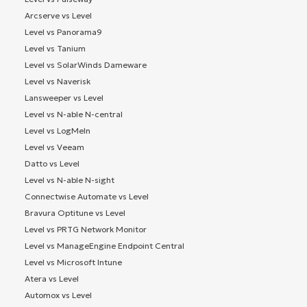
Arcserve vs Level
Level vs Panorama9
Level vs Tanium
Level vs SolarWinds Dameware
Level vs Naverisk
Lansweeper vs Level
Level vs N-able N-central
Level vs LogMeIn
Level vs Veeam
Datto vs Level
Level vs N-able N-sight
Connectwise Automate vs Level
Bravura Optitune vs Level
Level vs PRTG Network Monitor
Level vs ManageEngine Endpoint Central
Level vs Microsoft Intune
Atera vs Level
Automox vs Level