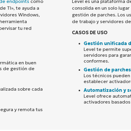
 de endpoints
como
Level es una plataforma d
de TI», te ayuda a
consolida en un solo lugar
País
ervidores Windows,
gestión de parches. Los u
 herramienta
de trabajo y servidores d
pervisar tu red
Company
CASOS DE USO
name*
Gestión unificada 
Level te permite supe
servidores para gara
conformes.
ormática en buen
s de gestión de
Gestión de parches
Los técnicos pueden 
establecer activadore
ualizada sobre cada
Automatización y s
Level ofrece automat
activadores basados 
segura y remota tus