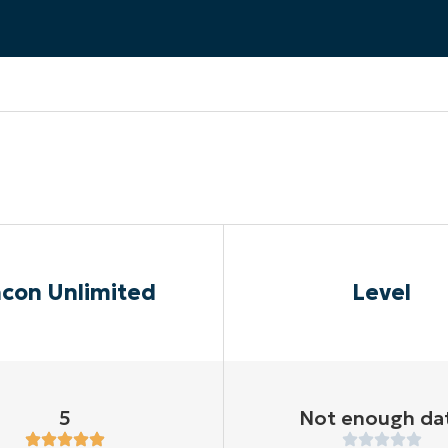
A UNA DEMO
DEMO
A UNA DEMO
RUTA DEL PRODUCTO
A UNA DEMO
con Unlimited
Level
5
Not enough da