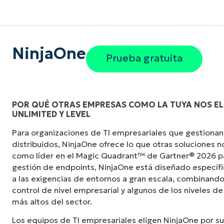
NinjaOne
Prueba gratuita
POR QUÉ OTRAS EMPRESAS COMO LA TUYA NOS EL
UNLIMITED Y LEVEL
«Antes, necesitaba entre 10 y 15 herramienta
Para organizaciones de TI empresariales que gestionan
NinjaOne logra en una sola interfaz centraliz
distribuidos, NinjaOne ofrece lo que otras soluciones 
mucho más fácil».
como líder en el Magic Quadrant™ de Gartner® 2026 p
gestión de endpoints, NinjaOne está diseñado especí
Ernie Turner
a las exigencias de entornos a gran escala, combinando
Director de TI en
Vetcor
control de nivel empresarial y algunos de los niveles de
más altos del sector.
Los equipos de TI empresariales eligen NinjaOne por su