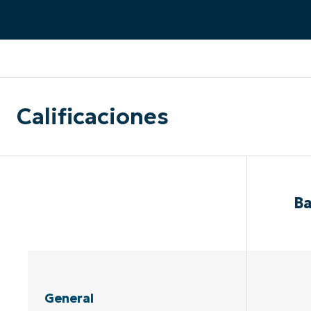
CONTACTO DE VENTAS
MIR
CONTACTO DE VENTAS
CONTACTO DE VENTAS
MIRA UNA 
MIR
CONTACTO DE VENTAS
MIR
PLATAFORMA
Calificaciones
Ba
General