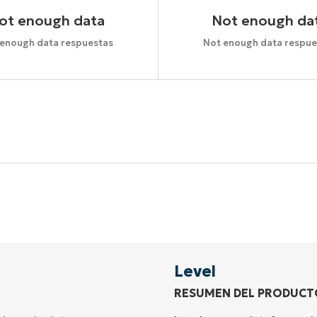
ot enough data
Not enough da
 enough data respuestas
Not enough data respue
Comienza tu prueba de 14 días
idad de tarjeta de crédito, acceso completo a todas las 
First
and
last
name*
Business
email*
Level
RESUMEN DEL PRODUCT
Phone
number*