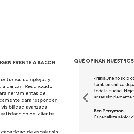
QUÉ OPINAN NUESTROS
IGEN FRENTE A BACON
s diferentes para hacer lo que
«NinjaOne no solo co
 entornos complejos y
ada. NinjaOne hace la vida
también unificó dep
no alcanzan. Reconocido
toda la ciudad. Nin
ara herramientas de
antes simplemente 
ficamente para responder
 visibilidad avanzada,
Ben Perryman
 satisfacción del cliente
Especialista sénior 
 capacidad de escalar sin