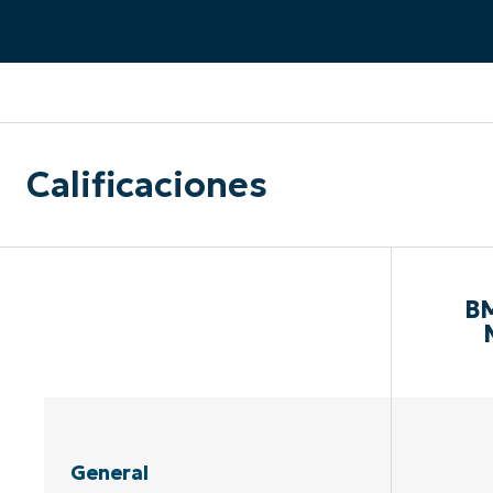
CONTACTO DE VENTAS
MIR
CONTACTO DE VENTAS
CONTACTO DE VENTAS
MIRA UNA 
MIR
CONTACTO DE VENTAS
MIR
PLATAFORMA
Calificaciones
BM
General