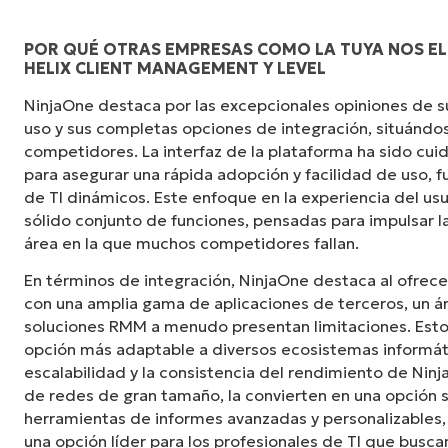
POR QUÉ OTRAS EMPRESAS COMO LA TUYA NOS EL
HELIX CLIENT MANAGEMENT Y LEVEL
"NinjaOne es increíblemente fácil de usar y c
NinjaOne destaca por las excepcionales opiniones de sus
potentes funciones de back-end. La configurac
uso y sus completas opciones de integración, situándos
interfaz fácil de gestionar. Todas las opcio
competidores. La interfaz de la plataforma ha sido c
claramente indicadas, son fáciles de entender
para asegurar una rápida adopción y facilidad de uso,
intuitiva".
de TI dinámicos. Este enfoque en la experiencia del u
sólido conjunto de funciones, pensadas para impulsar la
Ryan Reiffenberger
área en la que muchos competidores fallan.
Reiffenberger.NET Technology Solutions
En términos de integración, NinjaOne destaca al ofrece
con una amplia gama de aplicaciones de terceros, un á
soluciones RMM a menudo presentan limitaciones. Esto 
opción más adaptable a diversos ecosistemas informát
escalabilidad y la consistencia del rendimiento de Ninj
de redes de gran tamaño, la convierten en una opción s
herramientas de informes avanzadas y personalizable
una opción líder para los profesionales de TI que bus