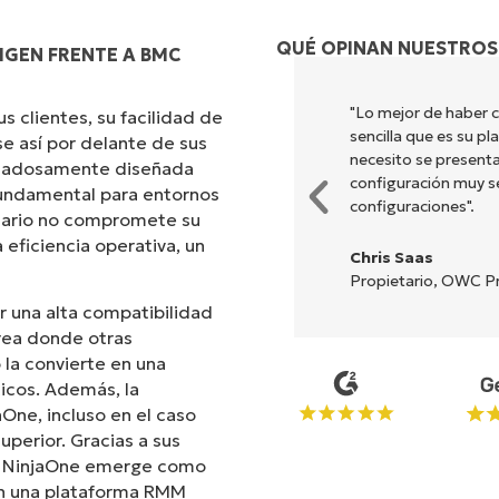
QUÉ OPINAN NUESTROS
IGEN FRENTE A BMC
ombina una interfaz fluida con
"Lo mejor de haber 
 clientes, su facilidad de
ión es sencilla de realizar y la
sencilla que es su p
e así por delante de sus
nes y herramientas están
necesito se presenta
uidadosamente diseñada
 y la interfaz resulta muy
configuración muy sen
 fundamental para entornos
configuraciones".
suario no compromete su
 eficiencia operativa, un
Chris Saas
Propietario, OWC Pr
r una alta compatibilidad
rea donde otras
la convierte en una
icos. Además, la
aOne, incluso en el caso
uperior. Gracias a sus
s, NinjaOne emerge como
can una plataforma RMM