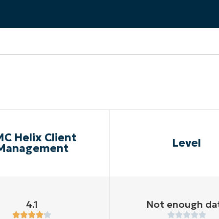
A UNA DEMO
DEMO
A UNA DEMO
RUTA DEL PRODUCTO
A UNA DEMO
C Helix Client
Level
Management
4.1
Not enough da