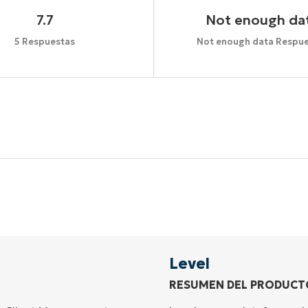
7.7
Not enough da
5 Respuestas
Not enough data Respue
Comienza tu prueba de 14 días
idad de tarjeta de crédito, acceso completo a todas las 
First
and
last
name*
Business
email*
Level
RESUMEN DEL PRODUCT
Phone
number*