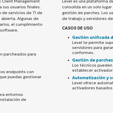
ix Client Management
Level es una plataforma d
 sus usuarios finales.
consolida en un solo lugar
País
 de servicios de TI de
gestión de parches. Los u
 abierta. Algunas de
de trabajo y servidores d
arios, el cumplimiento
Company
CASOS DE USO
name*
 software.
Gestión unificada 
Level te permite supe
servidores para gara
conformes.
én parcheados para
Gestión de parches
Los técnicos pueden 
establecer activadore
los endpoints con
a que puedas gestionar
Automatización y s
Level ofrece automat
activadores basados 
ara entornos
instalación de