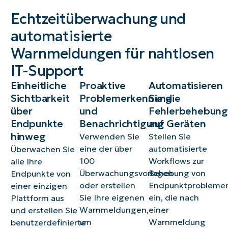
Echtzeitüberwachung und
automatisierte
Warnmeldungen für nahtlosen
IT-Support
Einheitliche
Proaktive
Automatisieren
Sichtbarkeit
Problemerkennung
Sie die
über
und
Fehlerbehebung
Endpunkte
Benachrichtigung
auf Geräten
hinweg
Verwenden Sie
Stellen Sie
eine der über
automatisierte
Überwachen Sie
100
Workflows zur
alle Ihre
Überwachungsvorlagen
Behebung von
Endpunkte von
oder erstellen
Endpunktprobleme
einer einzigen
Sie Ihre eigenen
ein, die nach
Plattform aus
Warnmeldungen,
einer
und erstellen Sie
um
Warnmeldung
benutzerdefinierte