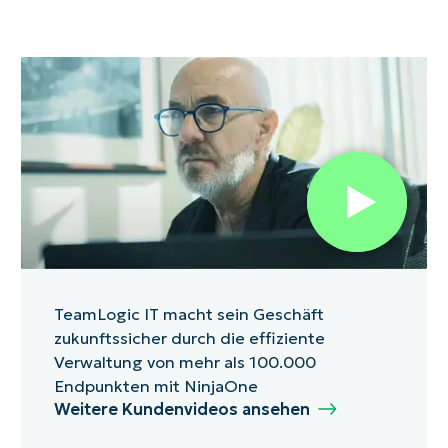
sind.
uvm.
vieles
mehr.
TeamLogic IT macht sein Geschäft
zukunftssicher durch die effiziente
Verwaltung von mehr als 100.000
Endpunkten mit NinjaOne
Weitere Kundenvideos ansehen