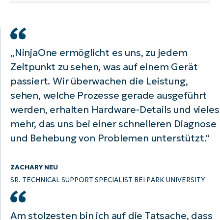
„NinjaOne ermöglicht es uns, zu jedem
Zeitpunkt zu sehen, was auf einem Gerät
passiert. Wir überwachen die Leistung,
Zentralisierte Endpunktkontrolle.
sehen, welche Prozesse gerade ausgeführt
Kostenlos testen.
werden, erhalten Hardware-Details und vieles
Keine Kreditkarte erforderlich, voller Zugriff auf
mehr, das uns bei einer schnelleren Diagnose
alle Funktionen
und Behebung von Problemen unterstützt.“
First
and
last
name*
ZACHARY NEU
Business
SR. TECHNICAL SUPPORT SPECIALIST BEI PARK UNIVERSITY
email*
Phone
Am stolzesten bin ich auf die Tatsache, dass
number*