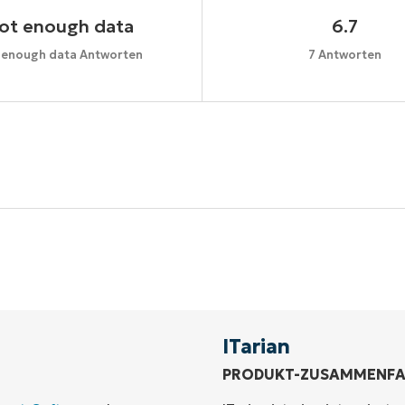
ot enough data
6.7
 enough data Antworten
7 Antworten
Starten Sie Ihre 14-tägige Testversion
e Kreditkarte erforderlich, voller Zugriff auf alle Funkt
First
and
last
name*
Business
email*
ITarian
PRODUKT-ZUSAMMENF
Phone
number*