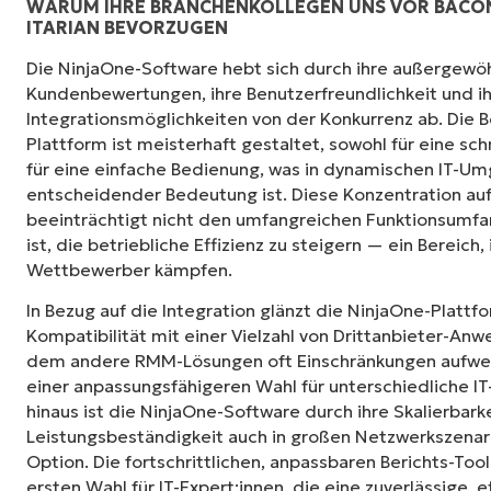
WARUM IHRE BRANCHENKOLLEGEN UNS VOR BACON
ITARIAN BEVORZUGEN
Die NinjaOne-Software hebt sich durch ihre außergewö
Kundenbewertungen, ihre Benutzerfreundlichkeit und 
Integrationsmöglichkeiten von der Konkurrenz ab. Die 
Plattform ist meisterhaft gestaltet, sowohl für eine sch
für eine einfache Bedienung, was in dynamischen IT-U
entscheidender Bedeutung ist. Diese Konzentration auf
beeinträchtigt nicht den umfangreichen Funktionsumfa
ist, die betriebliche Effizienz zu steigern — ein Bereich,
Wettbewerber kämpfen.
In Bezug auf die Integration glänzt die NinjaOne-Platt
Kompatibilität mit einer Vielzahl von Drittanbieter-Anw
dem andere RMM-Lösungen oft Einschränkungen aufweis
einer anpassungsfähigeren Wahl für unterschiedliche 
hinaus ist die NinjaOne-Software durch ihre Skalierbark
Leistungsbeständigkeit auch in großen Netzwerkszenar
Option. Die fortschrittlichen, anpassbaren Berichts-To
ersten Wahl für IT-Expert:innen, die eine zuverlässige,