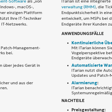
ent-Software
als „von
ITarian ist eine integrierte
 Windows-, macOS-,
verwaltung (RMM)
, die Ti
Land
ner einzigen Plattform
Endpunktsicherheit in ein
ützt Ihre IT-Techniker
entwickelt, um MSPs bei 
 IT-Netzwerks.
Endgeräte ihrer Kunden zu
Company
name*
ANWENDUNGSFÄLLE
Kontinuierliche Ü
en Patch-Management-
Mit ITarian können S
ks bei.
Vogelperspektive be
Endgeräte überwach
n über jedes Gerät in
Automatisierte Wa
ITarian nutzt die Au
Updates und Patch-
icher und aus der
Alarmierung
:
ren.
ITarian benachrichtigt
Systemunregelmäßigk
NACHTEILE
Preisgestaltung: