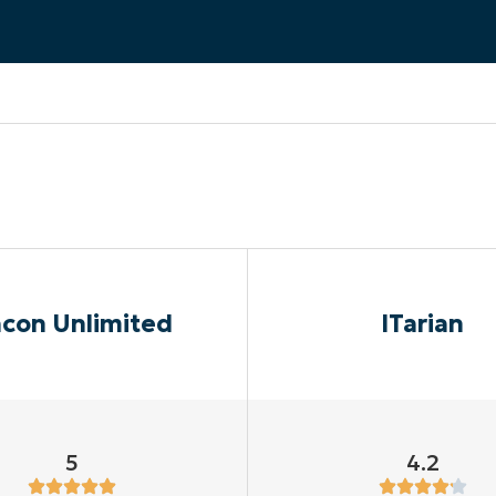
RODUKTVORSTELLUNG ANSEHEN
VORSTELLUNG ANSEHEN
RODUKTVORSTELLUNG ANSEHEN
PRODUKT-
RODUKTVORSTELLUNG ANSEHEN
con Unlimited
ITarian
5
4.2