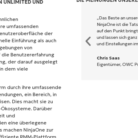
DIE MEINUNGEN UNSER
 UNLIMITED UND
„Das Beste an unse
hnlichen
NinjaOne ist die Ta
ihre umfassenden
auf den Punkt bring
Benutzeroberfläche der
und lassen sich ganz
nelle Einführung als auch
und Einstellungen im
mgebungen von
 die Benutzererfahrung
Chris Saas
ng, der darauf ausgelegt
Eigentümer, OWC Pro
 in dem viele
form durch ihre umfassende
endungen, ein Bereich, in
en. Dies macht sie zu
IT-Ökosysteme. Darüber
eit und
ien eine überlegene
ols machen NinjaOne zur
 effiziente RMM-Plattform