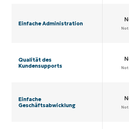
N
Einfache Administration
Not
N
Qualität des
Kundensupports
Not
N
Einfache
Geschäftsabwicklung
Not