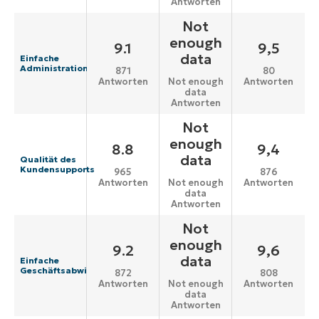
Antworten
Not
enough
9.1
9,5
data
Einfache
Administration
871
80
Antworten
Antworten
Not enough
data
Antworten
Not
enough
8.8
9,4
data
Qualität des
Kundensupports
965
876
Antworten
Antworten
Not enough
data
Antworten
Not
enough
9.2
9,6
data
Einfache
Geschäftsabwicklung
872
808
Antworten
Antworten
Not enough
data
Antworten