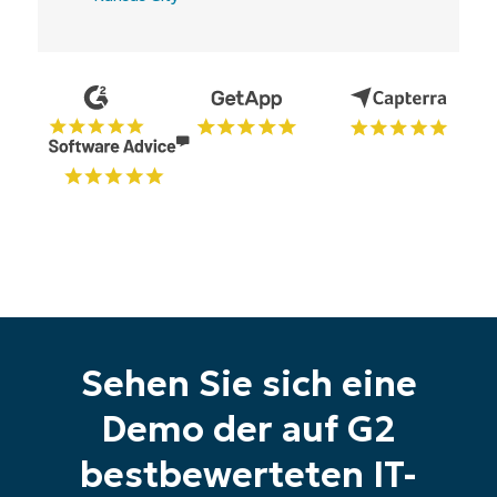
Starten Sie Ihre 14-tägige
Sehen Sie sich eine
Testversion
Keine Kreditkarte erforderlich, voller Zugriff auf
Demo der auf G2
alle Funktionen
First
bestbewerteten IT-
and
last