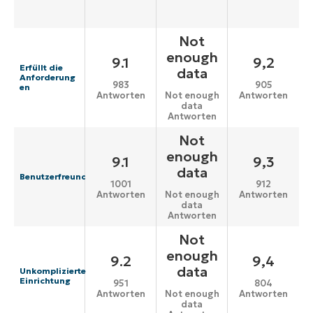
Not
enough
9.1
9,2
Erfüllt die
data
Anforderung
983
905
en
Antworten
Antworten
Not enough
data
Antworten
Not
enough
9.1
9,3
data
Benutzerfreundlichkeit
1001
912
Antworten
Antworten
Not enough
data
Antworten
Not
enough
9.2
9,4
data
Unkomplizierte
Einrichtung
951
804
Antworten
Antworten
Not enough
data