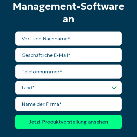
name*
Management-Software
Business
email*
an
Phone
number*
Vollständiger
Name
Land
Geschäftliche
E-
Mail
Company
Telefonnummer
name*
Land
Name
der
Firma