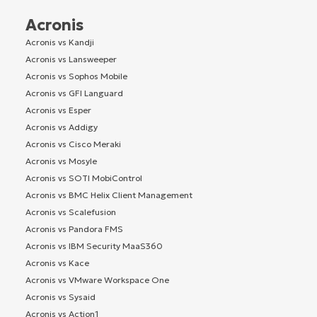
Acronis
Acronis vs Kandji
Acronis vs Lansweeper
Acronis vs Sophos Mobile
Acronis vs GFI Languard
Acronis vs Esper
Acronis vs Addigy
Acronis vs Cisco Meraki
Acronis vs Mosyle
Acronis vs SOTI MobiControl
Acronis vs BMC Helix Client Management
Acronis vs Scalefusion
Acronis vs Pandora FMS
Acronis vs IBM Security MaaS360
Acronis vs Kace
Acronis vs VMware Workspace One
Acronis vs Sysaid
Acronis vs Action1