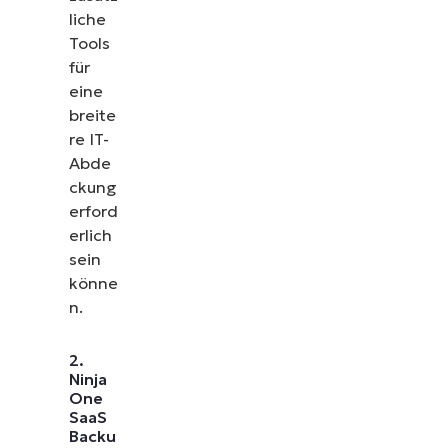
liche
Tools
für
eine
breite
re IT-
Abde
ckung
erford
erlich
sein
könne
n.
2.
Ninja
One
SaaS
Backu