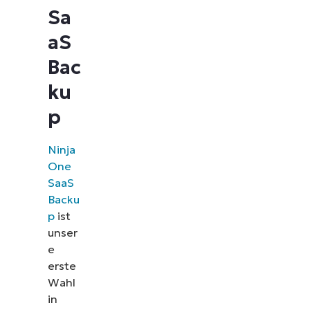
Sa
aS
Bac
ku
p
Ninja
One
SaaS
Backu
p
ist
unser
e
erste
Wahl
in