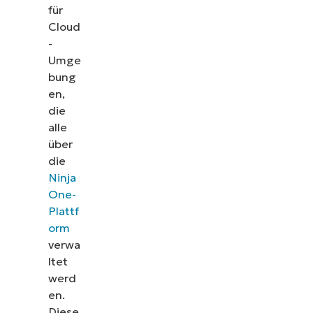
für
Cloud
-
Umge
bung
en,
die
alle
über
die
Ninja
One-
Plattf
orm
verwa
ltet
werd
en.
Diese