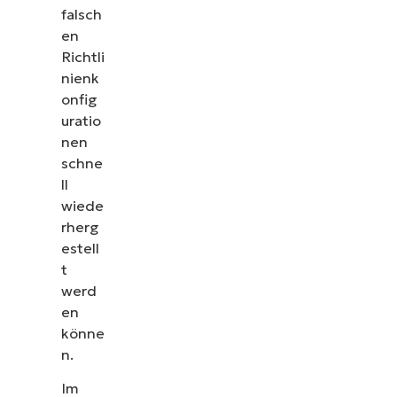
falsch
en
Richtli
nienk
onfig
uratio
nen
schne
ll
wiede
rherg
estell
t
werd
en
könne
n.
Im