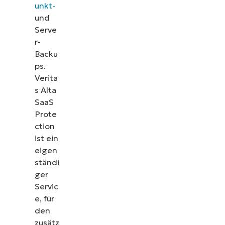
unkt-
und
Serve
r-
Backu
ps.
Verita
s Alta
SaaS
Prote
ction
ist ein
eigen
ständi
ger
Servic
e, für
den
zusätz