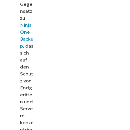
Gege
nsatz
zu
Ninja
One
Backu
p
, das
sich
auf
den
Schut
z von
Endg
eräte
n und
Serve
rn
konze
ntrier