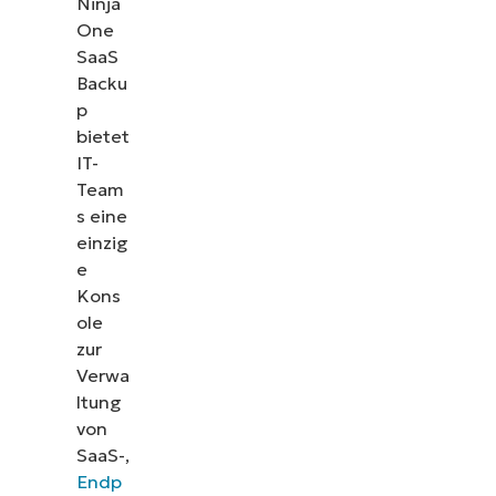
Ninja
One
SaaS
Backu
p
bietet
IT-
Team
s eine
einzig
e
Kons
ole
zur
Verwa
ltung
von
SaaS-,
Endp