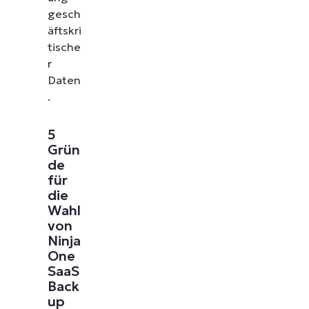
gesch
äftskri
tische
r
Daten
.
5
Grün
de
für
die
Wahl
von
Ninja
One
SaaS
Back
up