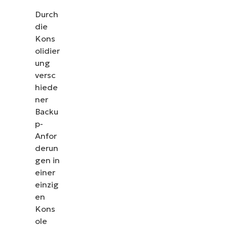
Durch
die
Kons
olidier
ung
versc
hiede
ner
Backu
p-
Anfor
derun
gen in
einer
Sehen Sie NinjaOne i
einzig
en
Kons
Sehen Sie sich unsere On-Demand-Demos an und
ole
NinjaOne IT-Aufgaben wie Endpunkt-Manageme