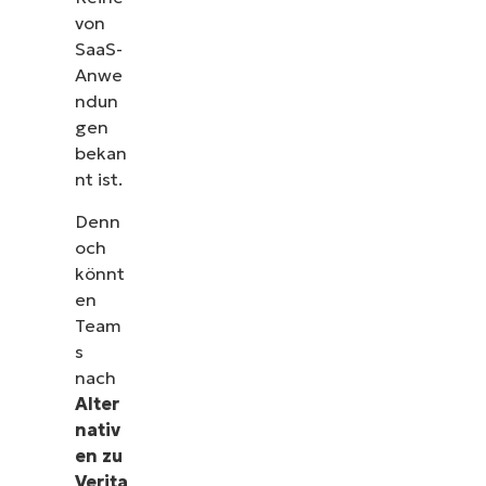
von
SaaS-
Anwe
ndun
gen
bekan
nt ist.
Denn
och
könnt
en
Team
s
nach
Alter
nativ
en zu
Verita