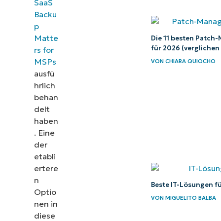
SaaS
Backu
p
Matte
Die 11 besten Patc
für 2026 (verglichen
rs for
MSPs
VON
CHIARA QUIOCHO
ausfü
hrlich
behan
delt
haben
. Eine
der
etabli
ertere
n
Beste IT-Lösungen f
Optio
VON
MIGUELITO BALBA
nen in
diese