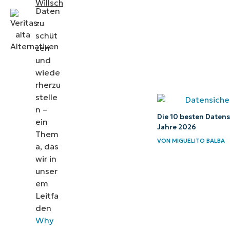
Willsch
Daten
Suche
zu
nach der
schüt
besten
zen
Alternative
und
wiede
zu Veritas
rherzu
Alta
stelle
n –
Die 10 besten Daten
ein
Jahre 2026
Them
VON
MIGUELITO BALBA
a, das
wir in
unser
em
Leitfa
den
Why