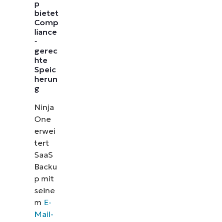
p
bietet
Comp
liance
-
gerec
hte
Speic
herun
g
Ninja
One
erwei
tert
SaaS
Backu
p mit
seine
m
E-
Mail-