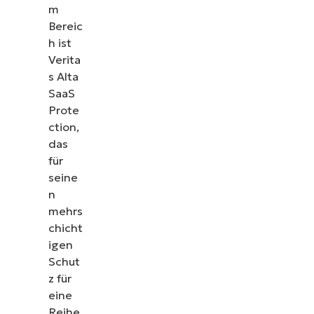
m
Bereic
h ist
Verita
s Alta
SaaS
Prote
ction,
das
für
seine
n
mehrs
chicht
igen
Schut
z für
eine
Reihe