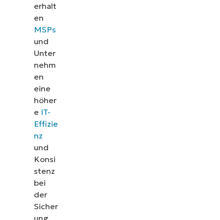
erhalt
Ticketing und mehr vereinfac
en
MSPs
Demos ansehen
und
Unter
nehm
en
eine
höher
e
IT-
Effizie
nz
und
Konsi
stenz
bei
der
Sicher
ung