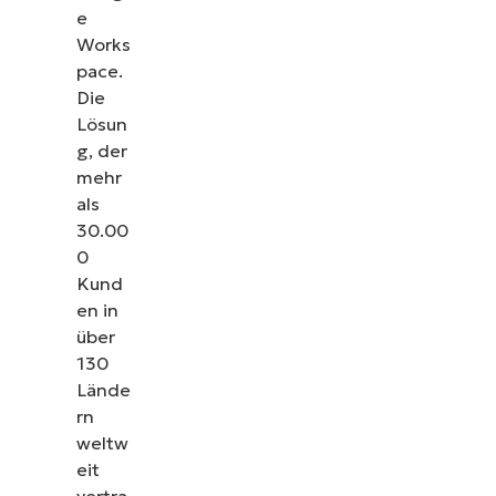
e
Works
pace.
Die
Lösun
g, der
mehr
als
30.00
0
Kund
en in
über
130
Lände
rn
weltw
eit
vertra