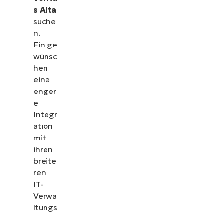
s Alta
suche
n.
Einige
wünsc
hen
eine
enger
e
Integr
ation
mit
ihren
breite
ren
IT-
Verwa
ltungs