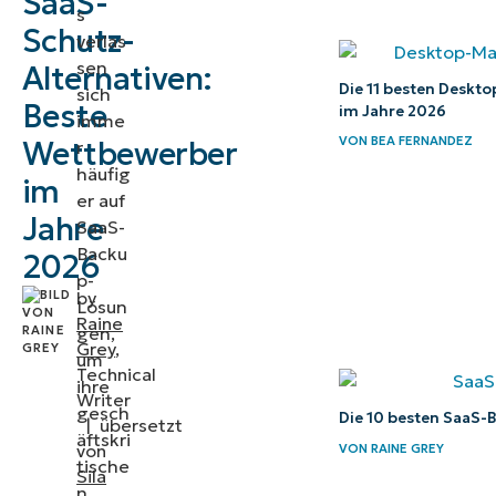
SaaS-
s
Schutz-
verlas
2. Veeam
sen
Alternativen:
Data
Die 11 besten Desk
sich
Beste
im Jahre 2026
Platform
imme
VON
BEA FERNANDEZ
Wettbewerber
r
3. Druva
häufig
im
Data
er auf
Jahre
SaaS-
Security
Backu
2026
Cloud
p-
by
Lösun
Was sind
Raine
gen,
die
Grey
,
um
Technical
Alternativen
ihre
Writer
zu Veritas
gesch
Die 10 besten SaaS-
|
übersetzt
äftskri
Alta SaaS
von
VON
RAINE GREY
tische
Protection?
Sila
n