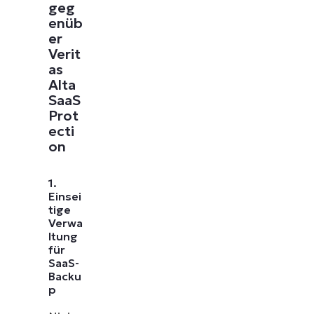
geg
enüb
er
Verit
as
Alta
SaaS
Prot
ecti
on
1.
Einsei
tige
Verwa
ltung
für
SaaS-
Backu
p