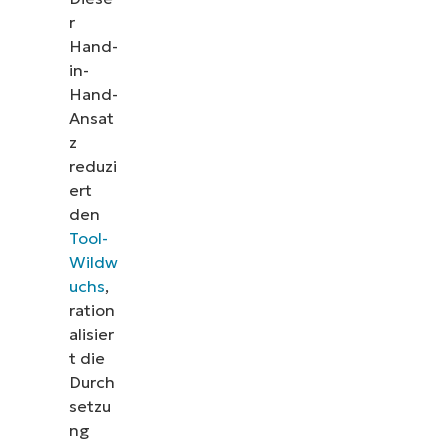
r
Hand-
in-
Hand-
Ansat
z
reduzi
ert
den
Tool-
Wildw
uchs
,
ration
alisier
t die
Durch
setzu
ng