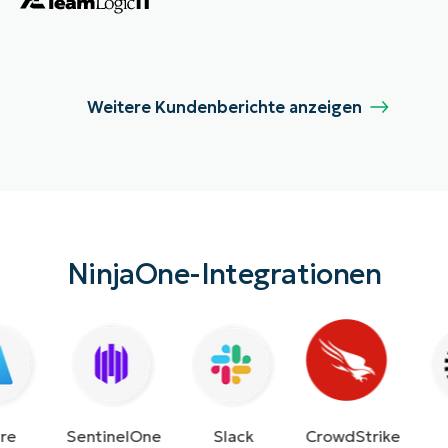
Weitere Kundenberichte anzeigen
NinjaOne-Integrationen
e
Slack
CrowdStrike
SentinelOne