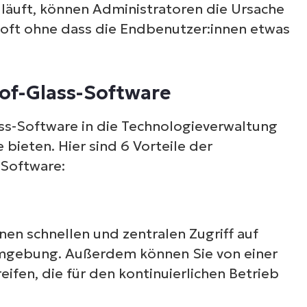
Sehen Sie NinjaOne i
 läuft, können Administratoren die Ursache
 oft ohne dass die Endbenutzer:innen etwas
Aktion
-of-Glass-Software
ehen Sie sich unsere On-Demand-Demos an u
ahren Sie, wie NinjaOne IT-Aufgaben wie Endpu
ss-Software in die Technologieverwaltung
anagement, Patching, MDM, Ticketing und me
bieten. Hier sind 6 Vorteile der
vereinfacht
-Software:
Demos ansehen
en schnellen und zentralen Zugriff auf
Umgebung. Außerdem können Sie von einer
eifen, die für den kontinuierlichen Betrieb