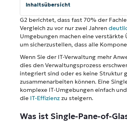
Inhaltsübersicht
Kurzüberblick
G2 berichtet, dass fast 70% der Fach
Vergleich zu vor nur zwei Jahren
deutli
Was ist Single-Pane-of-Glass-Softwar
Umgebungen machen eine verstärkte Ü
um sicherzustellen, dass alle Kompon
Wann ist Single-Pane-of-Glass-Software
Wenn Sie der IT-Verwaltung mehr Anw
6 Vorteile von Single-Pane-of-Glass-S
dies den Verwaltungsprozess erschwer
integriert sind oder es keine Struktur
Verbessern Sie den IT-Betrieb mit Sing
zusammenarbeiten können. Eine Single-
komplexe IT-Umgebungen einfach und 
die
IT-Effizienz
zu steigern.
Was ist Single-Pane-of-Gla