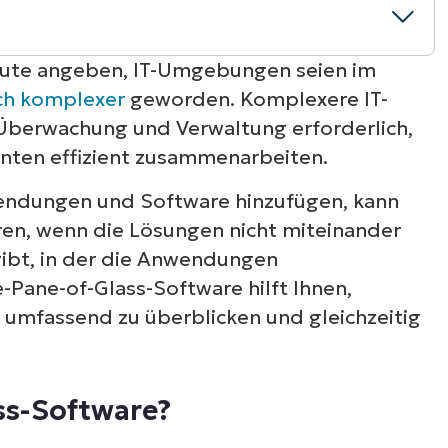
leute angeben, IT-Umgebungen seien im
ch komplexer
geworden. Komplexere IT-
e?
berwachung und Verwaltung erforderlich,
enten effizient zusammenarbeiten.
 die richtige Lösung für Sie?
endungen und Software hinzufügen, kann
oftware
en, wenn die Lösungen nicht miteinander
 gibt, in der die Anwendungen
le Pane of Glass Software
Pane-of-Glass-Software hilft Ihnen,
umfassend zu überblicken und gleichzeitig
ss-Software?