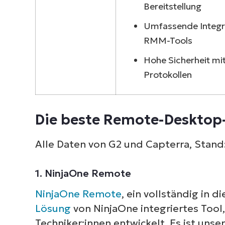
S
Bereitstellung
erf
Umfassende Integr
M
RMM-Tools
Hohe Sicherheit mi
Protokollen
Die beste Remote-Desktop
Alle Daten von G2 und Capterra, Stand
1. NinjaOne Remote
NinjaOne Remote
, ein vollständig in 
Lösung
von NinjaOne integriertes Tool,
Techniker:innen entwickelt. Es ist unse