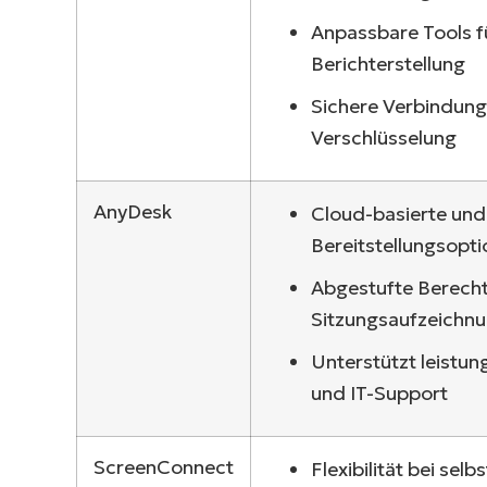
Anpassbare Tools f
Berichterstellung
Sichere Verbindun
Verschlüsselung
AnyDesk
Cloud-basierte un
Bereitstellungsopt
Abgestufte Berecht
Sitzungsaufzeichn
Unterstützt leistu
und IT-Support
ScreenConnect
Flexibilität bei sel