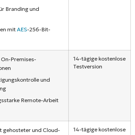
ür Branding und
gen mit
AES
-256-Bit-
14-tägige kostenlose
d On-Premises-
Testversion
ionen
igungskontrolle und
ung
Sehen Sie NinjaOne i
ngsstarke Remote-Arbeit
Aktion
14-tägige kostenlose
bst gehosteter und Cloud-