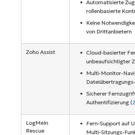
Automatisierte Zugr
rollenbasierte Kont
Keine Notwendigkei
von Drittanbietern
Zoho Assist
Cloud-basierter Fe
unbeaufsichtigter Z
Multi-Monitor-Navi
Dateiübertragungs
Sicherer Fernzugrif
Authentifizierung (
LogMeIn
Fern-Support auf 
Rescue
Multi-Sitzungs-Funk