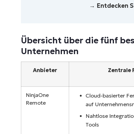
Welche ist die beste Fernzugriffslö
→ Entdecken S
Übersicht über die fünf be
Unternehmen
Anbieter
Zentrale
NinjaOne
Cloud-basierter Fer
Remote
auf Unternehmensn
Nahtlose Integrati
Tools