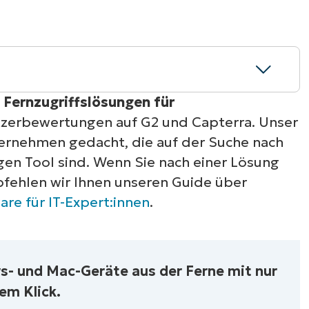
RODUKTVORSTELLUNG ANSEHEN
VORSTELLUNG ANSEHEN
RODUKTVORSTELLUNG ANSEHEN
PRODUKT-
RODUKTVORSTELLUNG ANSEHEN
n
Fernzugriffslösungen für
tzerbewertungen auf G2 und Capterra. Unser
zugriffslösungen für Unternehmen
nternehmen gedacht, die auf der Suche nach
en Tool sind. Wenn Sie nach einer Lösung
 für Unternehmen
pfehlen wir Ihnen unseren Guide über
are für IT-Expert:innen
.
sungen für Unternehmen (G2)
sungen für Unternehmen (Capterra)
s- und Mac-Geräte aus der Ferne mit nur
ung für Unternehmen aus?
em Klick.