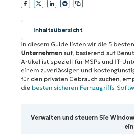
VERTRIEB KONTAKTIEREN
P
VERTRIEB KONTAKTIEREN
VERTRIEB KONTAKTIEREN
PRODUKT
P
ROADMAP
PLATTFORM
VERTRIEB KONTAKTIEREN
P
Inhaltsübersicht
Kurzüberblick
In diesem Guide listen wir die 5 beste
Unternehmen
auf, basierend auf Benu
Übersicht über die fünf besten Fern
Artikel ist speziell für MSPs und IT-U
einem zuverlässigen und kostengünstig
Die beste Remote-Desktop-Software
für den privaten Gebrauch suchen, em
die
besten sicheren Fernzugriffs-Softw
Vergleich der besten Fernzugriffslö
Vergleich der besten Fernzugriffslö
Verwalten und steuern Sie Window
Wie wähle ich die beste Remote-Lös
ein