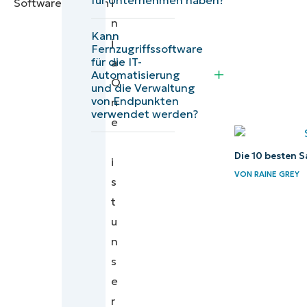
i
(Capterra)
n
Kann
j
Abschließende
Fernzugriffssoftware
für die IT-
a
Bewertungen und
Automatisierung
O
Zusammenfassungen
und die Verwaltung
von Endpunkten
n
von den
verwendet werden?
e
sichersten Fernzugriffs-
Softwarelösungen
Die 10 besten 
i
Unsere Vergleichs- und
VON
RAINE GREY
s
Bewertungsmethodik für
t
die führenden Fernzugriffs-
u
Softwarelösungen
n
Weitere
s
empfehlenswerte
e
Fernzugriffstools
r