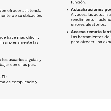
función.
Actualizaciones poc
den ofrecer asistencia
A veces, las actuali
mente de su ubicación.
rendimiento, haciend
errores aleatorios.
Acceso remoto lent
Las herramientas de
ue hace más difícil y
para ofrecer una expe
ilizar plenamente las
 los usuarios a guías y
ajar con ellos para
 TI:
rma es complicado y