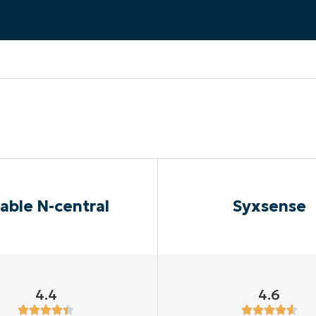
A UNA DEMO
DEMO
A UNA DEMO
RUTA DEL PRODUCTO
A UNA DEMO
able N-central
Syxsense
4.4
4.6