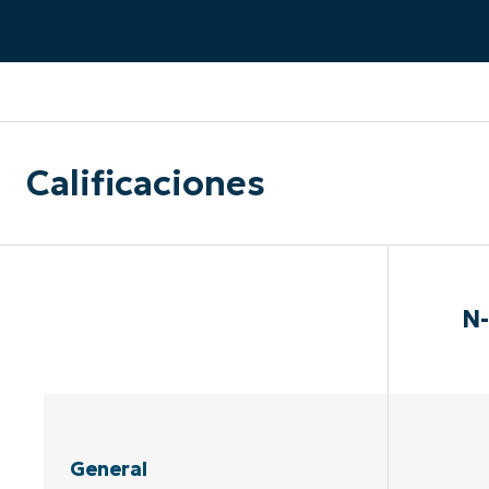
CONTACTO DE VENTAS
MIR
CONTACTO DE VENTAS
CONTACTO DE VENTAS
MIRA UNA 
MIR
CONTACTO DE VENTAS
MIR
PLATAFORMA
Calificaciones
N-
General