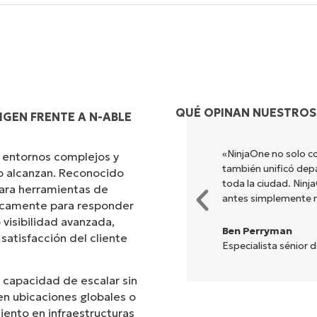
QUÉ OPINAN NUESTROS
GEN FRENTE A N-ABLE
s diferentes para hacer lo que
«NinjaOne no solo co
 entornos complejos y
ada. NinjaOne hace la vida
también unificó dep
no alcanzan. Reconocido
toda la ciudad. Nin
ara herramientas de
antes simplemente 
ficamente para responder
 visibilidad avanzada,
Ben Perryman
 satisfacción del cliente
Especialista sénior 
 capacidad de escalar sin
n ubicaciones globales o
iento en infraestructuras