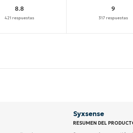
8.8
9
421 respuestas
317 respuestas
Comienza tu prueba de 14 días
idad de tarjeta de crédito, acceso completo a todas las 
First
and
last
name*
Business
email*
Syxsense
RESUMEN DEL PRODUCT
Phone
number*