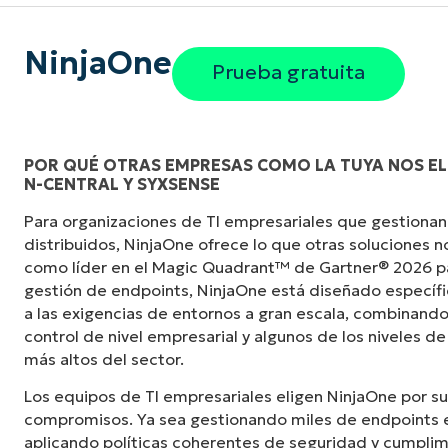
NinjaOne
Prueba gratuita
POR QUÉ OTRAS EMPRESAS COMO LA TUYA NOS ELI
N-CENTRAL Y SYXSENSE
«Antes, necesitaba entre 10 y 15 herramienta
Para organizaciones de TI empresariales que gestionan
NinjaOne logra en una sola interfaz centraliz
distribuidos, NinjaOne ofrece lo que otras soluciones 
mucho más fácil».
como líder en el Magic Quadrant™ de Gartner® 2026 p
gestión de endpoints, NinjaOne está diseñado especí
Ernie Turner
a las exigencias de entornos a gran escala, combinando
Director de TI en
Vetcor
control de nivel empresarial y algunos de los niveles de
más altos del sector.
Los equipos de TI empresariales eligen NinjaOne por su
compromisos. Ya sea gestionando miles de endpoints e
aplicando políticas coherentes de seguridad y cumplim