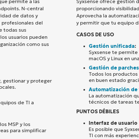
que permite a las
Syxsense ofrece gestión d
ndpoints. N-central
proporcionando visibilidad
País
ridad de datos y
Aprovecha la automatizació
 profesionales del
y permitir que tu equipo 
re todas sus
Company
CASOS DE USO
name*
, los usuarios pueden
organización como sus
Gestión unificada
:
Syxsense te permite 
macOS y Linux en una
Gestión de parches
Todos los productos
en buen estado graci
, gestionar y proteger
ocales.
Automatización de 
La automatización qu
técnicos de tareas te
equipos de TI a
PUNTOS DÉBILES
Interfaz de usuario
los MSP y los
Es posible que Syxse
eas para simplificar
TI con más experien