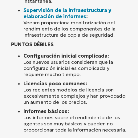
instantánea.
Supervisión de la infraestructura y
elaboración de informes
:
Veeam proporciona monitorización del
rendimiento de los componentes de la
infraestructura de copia de seguridad.
PUNTOS DÉBILES
Configuración inicial complicada:
Los nuevos usuarios consideran que la
configuración inicial es complicada y
requiere mucho tiempo.
Licencias poco comunes:
Los recientes modelos de licencia son
excesivamente complejos y han provocado
un aumento de los precios.
Informes básicos:
Los informes sobre el rendimiento de los
agentes son muy básicos y pueden no
proporcionar toda la información necesaria.