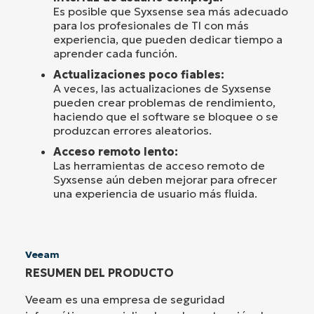
Es posible que Syxsense sea más adecuado
para los profesionales de TI con más
experiencia, que pueden dedicar tiempo a
aprender cada función.
Actualizaciones poco fiables:
A veces, las actualizaciones de Syxsense
pueden crear problemas de rendimiento,
haciendo que el software se bloquee o se
produzcan errores aleatorios.
Acceso remoto lento:
Las herramientas de acceso remoto de
Syxsense aún deben mejorar para ofrecer
una experiencia de usuario más fluida.
Veeam
RESUMEN DEL PRODUCTO
Veeam es una empresa de seguridad