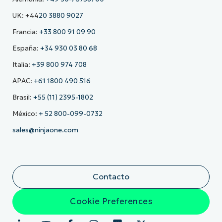
UK: +44
20 3880 9027
Francia:
+33 800 91 09 90
España:
+34 930 03 80 68
Italia:
+39 800 974 708
APAC:
+61 1800 490 516
Brasil:
+55 (11) 2395-1802
México:
+ 52 800-099-0732
sales@ninjaone.com
Contacto
Cookie Preferences