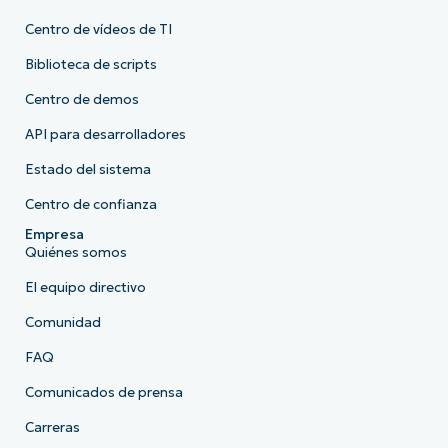
Centro de vídeos de TI
Biblioteca de scripts
Centro de demos
API para desarrolladores
Estado del sistema
Centro de confianza
Empresa
Quiénes somos
El equipo directivo
Comunidad
FAQ
Comunicados de prensa
Carreras