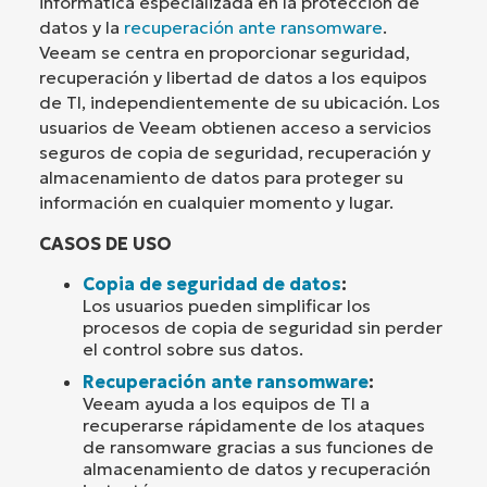
informática especializada en la protección de
datos y la
recuperación ante ransomware
.
Veeam se centra en proporcionar seguridad,
recuperación y libertad de datos a los equipos
de TI, independientemente de su ubicación. Los
usuarios de Veeam obtienen acceso a servicios
seguros de copia de seguridad, recuperación y
almacenamiento de datos para proteger su
información en cualquier momento y lugar.
CASOS DE USO
Copia de seguridad de datos
:
Los usuarios pueden simplificar los
procesos de copia de seguridad sin perder
el control sobre sus datos.
Recuperación ante ransomware
:
Veeam ayuda a los equipos de TI a
recuperarse rápidamente de los ataques
de ransomware gracias a sus funciones de
almacenamiento de datos y recuperación