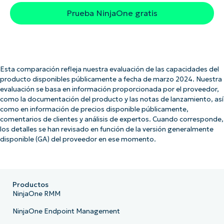
Prueba NinjaOne gratis
Esta comparación refleja nuestra evaluación de las capacidades del
producto disponibles públicamente a fecha de marzo 2024. Nuestra
evaluación se basa en información proporcionada por el proveedor,
como la documentación del producto y las notas de lanzamiento, así
como en información de precios disponible públicamente,
comentarios de clientes y análisis de expertos. Cuando corresponde,
los detalles se han revisado en función de la versión generalmente
disponible (GA) del proveedor en ese momento.
Productos
NinjaOne RMM
NinjaOne Endpoint Management