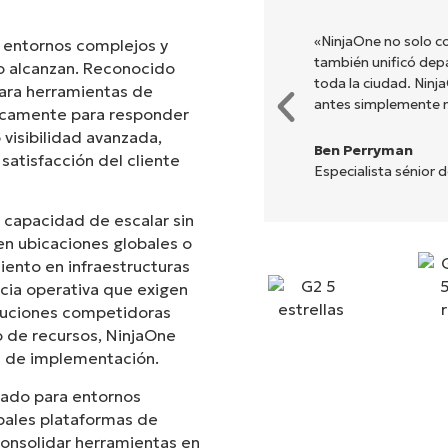
s diferentes para hacer lo que
«NinjaOne no solo co
 entornos complejos y
ada. NinjaOne hace la vida
también unificó dep
no alcanzan. Reconocido
toda la ciudad. Nin
ara herramientas de
antes simplemente 
ficamente para responder
 visibilidad avanzada,
Ben Perryman
 satisfacción del cliente
Especialista sénior 
 capacidad de escalar sin
n ubicaciones globales o
iento en infraestructuras
ncia operativa que exigen
oluciones competidoras
 de recursos, NinjaOne
ad de implementación.
ñado para entornos
ipales plataformas de
consolidar herramientas en