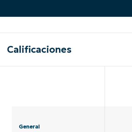
CONTACTO DE VENTAS
MIR
CONTACTO DE VENTAS
CONTACTO DE VENTAS
MIRA UNA 
MIR
CONTACTO DE VENTAS
MIR
PLATAFORMA
Calificaciones
General