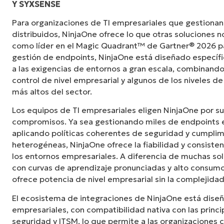
Y SYXSENSE
«Antes, necesitaba entre 10 y 15 herramienta
Para organizaciones de TI empresariales que gestionan
NinjaOne logra en una sola interfaz centraliz
distribuidos, NinjaOne ofrece lo que otras soluciones 
mucho más fácil».
como líder en el Magic Quadrant™ de Gartner® 2026 p
gestión de endpoints, NinjaOne está diseñado especí
Ernie Turner
a las exigencias de entornos a gran escala, combinando
Director de TI en
Vetcor
control de nivel empresarial y algunos de los niveles de
más altos del sector.
Los equipos de TI empresariales eligen NinjaOne por su
compromisos. Ya sea gestionando miles de endpoints e
aplicando políticas coherentes de seguridad y cumplim
heterogéneas, NinjaOne ofrece la fiabilidad y consiste
los entornos empresariales. A diferencia de muchas s
con curvas de aprendizaje pronunciadas y alto consumo
ofrece potencia de nivel empresarial sin la complejid
El ecosistema de integraciones de NinjaOne está dise
empresariales, con compatibilidad nativa con las princ
seguridad y ITSM, lo que permite a las organizaciones 