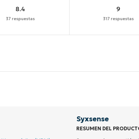
8.4
9
37 respuestas
317 respuestas
Comienza tu prueba de 14 días
idad de tarjeta de crédito, acceso completo a todas las 
First
and
last
name*
Business
email*
Syxsense
RESUMEN DEL PRODUCT
Phone
number*