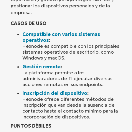
gestionar los dispositivos personales y de la
empresa.
CASOS DE USO
Compatible con varios sistemas
operativos
:
Hexnode es compatible con los principales
sistemas operativos de escritorio, como
Windows y macOS.
Gestión remota
:
La plataforma permite a los
administradores de TI ejecutar diversas
acciones remotas en sus endpoints.
Inscripción del dispositivo
:
Hexnode ofrece diferentes métodos de
inscripción que van desde la ausencia de
contacto hasta el contacto mínimo para la
incorporación de dispositivos.
PUNTOS DÉBILES