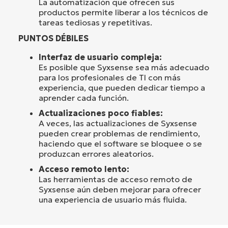
La automatización que ofrecen sus
productos permite liberar a los técnicos de
tareas tediosas y repetitivas.
PUNTOS DÉBILES
Interfaz de usuario compleja:
Es posible que Syxsense sea más adecuado
para los profesionales de TI con más
experiencia, que pueden dedicar tiempo a
aprender cada función.
Actualizaciones poco fiables:
A veces, las actualizaciones de Syxsense
pueden crear problemas de rendimiento,
haciendo que el software se bloquee o se
produzcan errores aleatorios.
Acceso remoto lento:
Las herramientas de acceso remoto de
Syxsense aún deben mejorar para ofrecer
una experiencia de usuario más fluida.