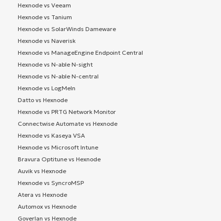
Hexnode vs Veeam
Hexnode vs Tanium
Hexnode vs SolarWinds Dameware
Hexnode vs Naverisk
Hexnode vs ManageEngine Endpoint Central
Hexnode vs N-able N-sight
Hexnode vs N-able N-central
Hexnode vs LogMeIn
Datto vs Hexnode
Hexnode vs PRTG Network Monitor
Connectwise Automate vs Hexnode
Hexnode vs Kaseya VSA
Hexnode vs Microsoft Intune
Bravura Optitune vs Hexnode
Auvik vs Hexnode
Hexnode vs SyncroMSP
Atera vs Hexnode
Automox vs Hexnode
Goverlan vs Hexnode