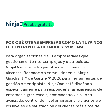
NinjaOne
Prueba gratuita
POR QUÉ OTRAS EMPRESAS COMO LA TUYA NOS
ELIGEN FRENTE A HEXNODE Y SYXSENSE
Para organizaciones de TI empresariales que
gestionan entornos complejos y distribuidos,
NinjaOne ofrece lo que otras soluciones no
alcanzan. Reconocido como líder en el Magic
Quadrant™ de Gartner® 2026 para herramientas de
gestión de endpoints, NinjaOne está diseñado
específicamente para responder a las exigencias de
entornos a gran escala, combinando visibilidad
avanzada, control de nivel empresarial y algunos de
los niveles de satisfacción del cliente más altos del