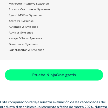
Microsoft Intune vs Syxsense
Bravura Optitune vs Syxsense
SyncroMSP vs Syxsense
Atera vs Syxsense
Automox vs Syxsense
Auvik vs Syxsense
Kaseya VSA vs Syxsense
Goverlan vs Syxsense
LogicMonitor vs Syxsense
Prueba NinjaOne gratis
Esta comparación refleja nuestra evaluación de las capacidades del
producto disponibles públicamente a fecha de marzo 2024. Nuestra