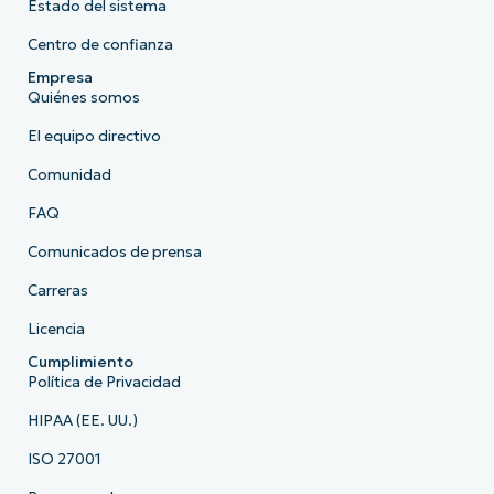
Estado del sistema
Centro de confianza
Empresa
Quiénes somos
El equipo directivo
Comunidad
FAQ
Comunicados de prensa
Carreras
Licencia
Cumplimiento
Política de Privacidad
HIPAA (EE. UU.)
ISO 27001