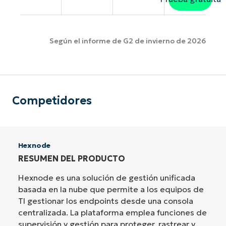
Según el informe de G2 de invierno de 2026
Competidores
Hexnode
RESUMEN DEL PRODUCTO
Hexnode es una solución de gestión unificada
basada en la nube que permite a los equipos de
TI gestionar los endpoints desde una consola
centralizada. La plataforma emplea funciones de
supervisión y gestión para proteger, rastrear y