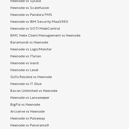
Hexnode vs Sysaid
Hexnode vs Scalefusion
Hexnode vs Pandora FMS
Hexnode vs IBM Security MaaS360
Hexnode vs SOTI MobiControl
BMC Helix Client Management vs Hexnode
Baramundi vs Hexnode
Hexnode vs LogicMonitor
Hexnode vs ITarian
Hexnode vs Ivanti
Hexnode vs Level
GoTo Resolve vs Hexnode
Hexnode vs IT Glue
Bacon Unlimited vs Hexnode
Hexnode vs Lansweeper
BigFix vs Hexnode
Arcserve vs Hexnode
Hexnode vs Pulseway
Hexnode vs Panorama9