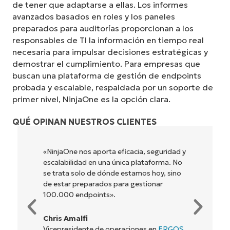
de tener que adaptarse a ellas. Los informes
avanzados basados en roles y los paneles
preparados para auditorías proporcionan a los
responsables de TI la información en tiempo real
necesaria para impulsar decisiones estratégicas y
demostrar el cumplimiento. Para empresas que
buscan una plataforma de gestión de endpoints
probada y escalable, respaldada por un soporte de
primer nivel, NinjaOne es la opción clara.
QUÉ OPINAN NUESTROS CLIENTES
«Antes, necesitaba entre 10 y 15
herramientas diferentes para hacer lo que
NinjaOne logra en una sola interfaz
centralizada. NinjaOne hace la vida mucho
más fácil».
Ernie Turner
Director de TI en
Vetcor