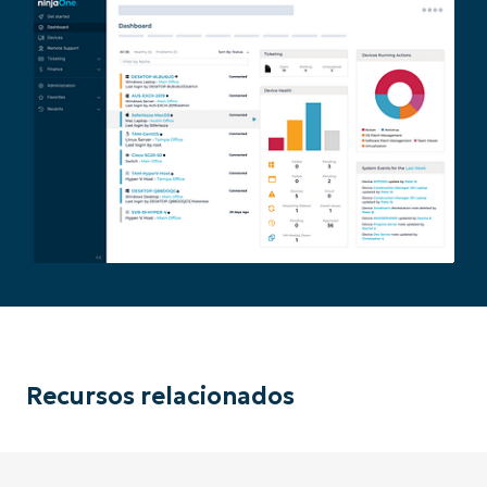
Recursos relacionados