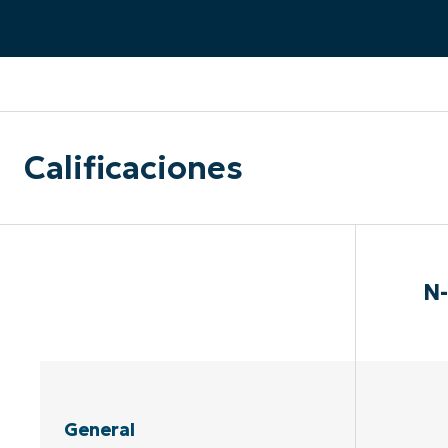
CONTACTO DE VENTAS
MIR
CONTACTO DE VENTAS
CONTACTO DE VENTAS
MIRA UNA 
MIR
CONTACTO DE VENTAS
MIR
PLATAFORMA
Calificaciones
N-
General