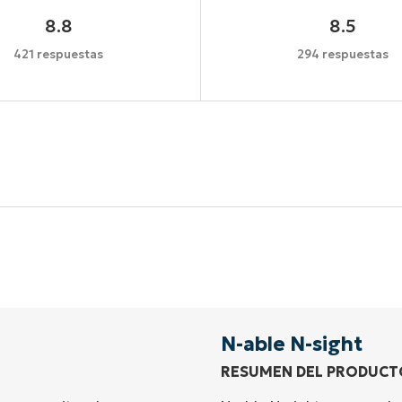
8.8
8.5
421 respuestas
294 respuestas
Comienza tu prueba de 14 días
idad de tarjeta de crédito, acceso completo a todas las 
First
and
last
name*
Business
email*
N-able N-sight
RESUMEN DEL PRODUCT
Phone
number*