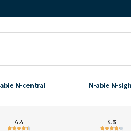
A UNA DEMO
DEMO
A UNA DEMO
RUTA DEL PRODUCTO
A UNA DEMO
able N-central
N-able N-sig
4.4
4.3