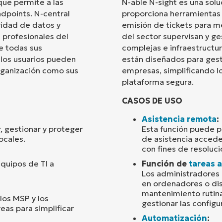
que permite a las
N-able N-sight es una sol
ndpoints. N-central
proporciona herramientas
País
ridad de datos y
emisión de tickets para me
 profesionales del
del sector supervisan y g
re todas sus
complejas e infraestructur
Company
name*
, los usuarios pueden
están diseñados para ges
organización como sus
empresas, simplificando lo
plataforma segura.
CASOS DE USO
Asistencia remota
:
, gestionar y proteger
Esta función puede pe
ocales.
de asistencia acceder
con fines de resoluc
equipos de TI a
Función de
tareas a
Los administradores 
en ordenadores o dis
mantenimiento rutina
los MSP y los
gestionar las configu
eas para simplificar
Automatización
: