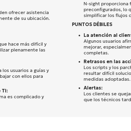
N-sight proporciona 
preconfigurados, lo 
den ofrecer asistencia
simplificar los flujos
mente de su ubicación.
PUNTOS DÉBILES
La atención al clien
Algunos usuarios afir
ue hace más difícil y
mejorar, especialmen
ilizar plenamente las
completas.
Retrasos en las acc
Los scripts y los pa
 los usuarios a guías y
resultar difícil soluc
ajar con ellos para
medidas adoptadas.
Alertas:
 TI:
Los clientes se quej
rma es complicado y
que los técnicos tar