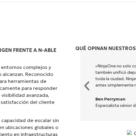
QUÉ OPINAN NUESTROS
GEN FRENTE A N-ABLE
s diferentes para hacer lo que
«NinjaOne no solo co
 entornos complejos y
ada. NinjaOne hace la vida
también unificó dep
no alcanzan. Reconocido
toda la ciudad. Nin
ara herramientas de
antes simplemente 
ficamente para responder
 visibilidad avanzada,
Ben Perryman
 satisfacción del cliente
Especialista sénior 
 capacidad de escalar sin
n ubicaciones globales o
iento en infraestructuras