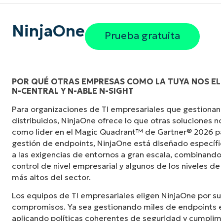
NinjaOne
Prueba gratuita
POR QUÉ OTRAS EMPRESAS COMO LA TUYA NOS ELI
N-CENTRAL Y N-ABLE N-SIGHT
«Antes, necesitaba entre 10 y 15 herramienta
Para organizaciones de TI empresariales que gestionan
NinjaOne logra en una sola interfaz centraliz
distribuidos, NinjaOne ofrece lo que otras soluciones 
mucho más fácil».
como líder en el Magic Quadrant™ de Gartner® 2026 p
gestión de endpoints, NinjaOne está diseñado especí
Ernie Turner
a las exigencias de entornos a gran escala, combinando
Director de TI en
Vetcor
control de nivel empresarial y algunos de los niveles de
más altos del sector.
Los equipos de TI empresariales eligen NinjaOne por su
compromisos. Ya sea gestionando miles de endpoints e
aplicando políticas coherentes de seguridad y cumplim