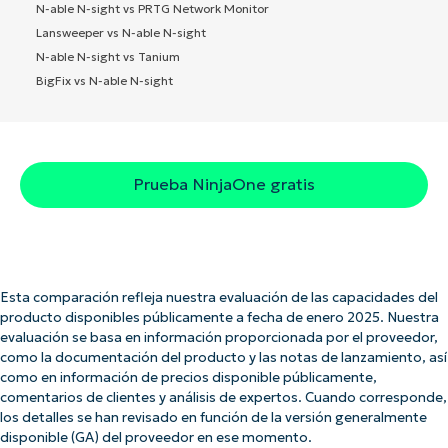
N-able N-sight vs PRTG Network Monitor
Lansweeper vs N-able N-sight
N-able N-sight vs Tanium
BigFix vs N-able N-sight
Prueba NinjaOne gratis
Esta comparación refleja nuestra evaluación de las capacidades del
producto disponibles públicamente a fecha de enero 2025. Nuestra
evaluación se basa en información proporcionada por el proveedor,
como la documentación del producto y las notas de lanzamiento, así
como en información de precios disponible públicamente,
comentarios de clientes y análisis de expertos. Cuando corresponde,
los detalles se han revisado en función de la versión generalmente
disponible (GA) del proveedor en ese momento.