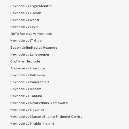
Hexnode vs LogicMonitor
Hexnode vs ITarian
Hexnode vs Ivanti
Hexnode vs Level
GoTo Resolve vs Hexnode
Hexnode vs IT Glue
Bacon Unlimited vs Hexnode
Hexnode vs Lansweeper
BigFix vs Hexnode
Arcserve vs Hexnode
Hexnode vs Pulseway
Hexnode vs Panorama9
Hexnode vs Veeam
Hexnode vs Tanium
Hexnode vs SolarWinds Dameware
Hexnode vs Naverisk
Hexnode vs ManageEngine Endpoint Central
Hexnode vs N-able N-sight