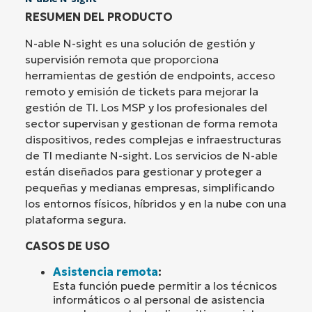
RESUMEN DEL PRODUCTO
N-able N-sight es una solución de gestión y
supervisión remota que proporciona
herramientas de gestión de endpoints, acceso
remoto y emisión de tickets para mejorar la
gestión de TI. Los MSP y los profesionales del
sector supervisan y gestionan de forma remota
dispositivos, redes complejas e infraestructuras
de TI mediante N-sight. Los servicios de N-able
están diseñados para gestionar y proteger a
pequeñas y medianas empresas, simplificando
los entornos físicos, híbridos y en la nube con una
plataforma segura.
CASOS DE USO
Asistencia remota
:
Esta función puede permitir a los técnicos
informáticos o al personal de asistencia