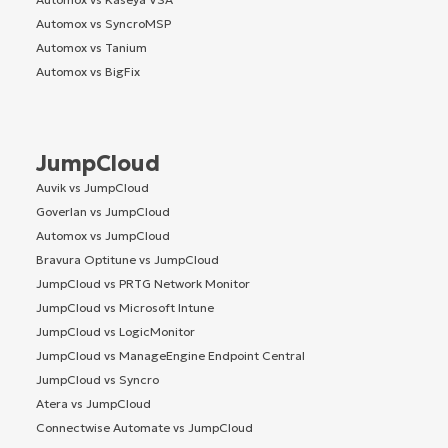
Automox vs SyncroMSP
Automox vs Tanium
Automox vs BigFix
JumpCloud
Auvik vs JumpCloud
Goverlan vs JumpCloud
Automox vs JumpCloud
Bravura Optitune vs JumpCloud
JumpCloud vs PRTG Network Monitor
JumpCloud vs Microsoft Intune
JumpCloud vs LogicMonitor
JumpCloud vs ManageEngine Endpoint Central
JumpCloud vs Syncro
Atera vs JumpCloud
Connectwise Automate vs JumpCloud