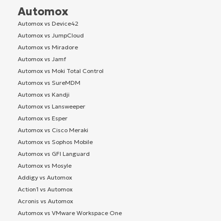
Automox
Automox vs Device42
Automox vs JumpCloud
Automox vs Miradore
Automox vs Jamf
Automox vs Moki Total Control
Automox vs SureMDM
Automox vs Kandji
Automox vs Lansweeper
Automox vs Esper
Automox vs Cisco Meraki
Automox vs Sophos Mobile
Automox vs GFI Languard
Automox vs Mosyle
Addigy vs Automox
Action1 vs Automox
Acronis vs Automox
Automox vs VMware Workspace One