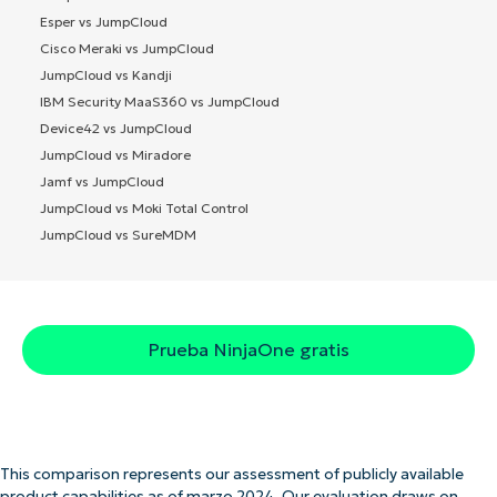
Esper vs JumpCloud
Cisco Meraki vs JumpCloud
JumpCloud vs Kandji
IBM Security MaaS360 vs JumpCloud
Device42 vs JumpCloud
JumpCloud vs Miradore
Jamf vs JumpCloud
JumpCloud vs Moki Total Control
JumpCloud vs SureMDM
Prueba NinjaOne gratis
This comparison represents our assessment of publicly available
product capabilities as of marzo 2024. Our evaluation draws on