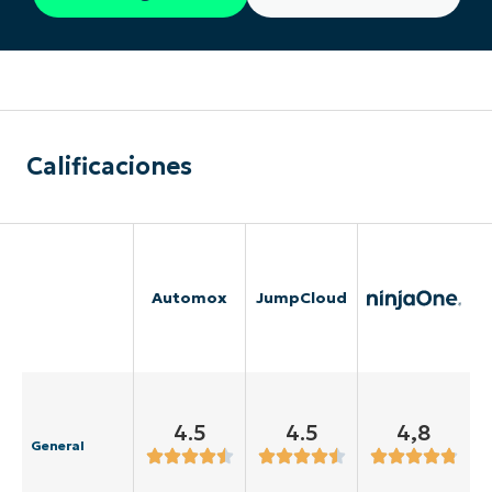
Calificaciones
Automox
JumpCloud
4.5
4.5
4,8
General