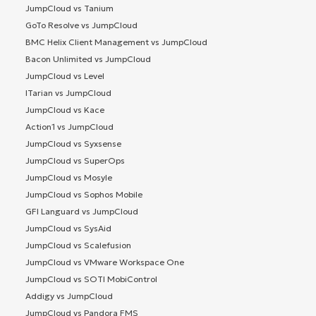
JumpCloud vs Tanium
GoTo Resolve vs JumpCloud
BMC Helix Client Management vs JumpCloud
Bacon Unlimited vs JumpCloud
JumpCloud vs Level
ITarian vs JumpCloud
JumpCloud vs Kace
Action1 vs JumpCloud
JumpCloud vs Syxsense
JumpCloud vs SuperOps
JumpCloud vs Mosyle
JumpCloud vs Sophos Mobile
GFI Languard vs JumpCloud
JumpCloud vs SysAid
JumpCloud vs Scalefusion
JumpCloud vs VMware Workspace One
JumpCloud vs SOTI MobiControl
Addigy vs JumpCloud
JumpCloud vs Pandora FMS