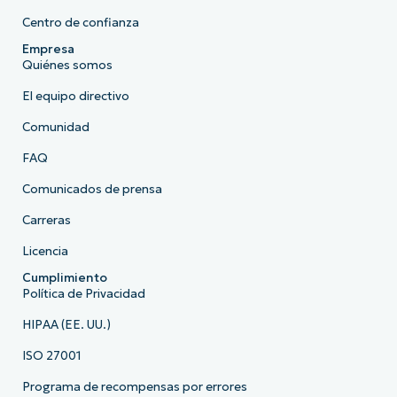
Centro de confianza
Empresa
Quiénes somos
El equipo directivo
Comunidad
FAQ
Comunicados de prensa
Carreras
Licencia
Cumplimiento
Política de Privacidad
HIPAA (EE. UU.)
ISO 27001
Programa de recompensas por errores