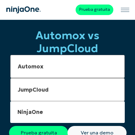
Prueba gratuita
Automox vs
JumpCloud
NinjaOne
Prueba gratuita
Ver una demo