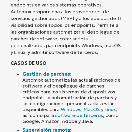
endpoints en varios sistemas operativos.
Automox proporciona a los proveedores de
servicios gestionados (MSP) y a los equipos de TI
visibilidad sobre todos los endpoints. Permite a
las organizaciones automatizar el despliegue de
parches de software, crear scripts
personalizados para endpoints Windows, macOS
y Linux, y admitir software de terceros.
CASOS DE USO
Gestión de parches
:
Automox automatiza las actualizaciones de
software y el despliegue de parches
críticos para los sistemas de dispositivos
endpoint. La automatización de parches y
las configuraciones personalizadas están
disponibles para
Windows
,
MacOS
y
Linux
,
así como para
software de terceros
, como
Google, Amazon, Adobe y Java.
Supervisión remota
: