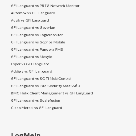
GFI Languard vs PRTG Network Monitor
Automox vs GFI Languard
Auvik vs GFI Languard
GFI Languard vs Goverlan
GFI Languard vs LogicMonitor
GFI Languard vs Sophos Mobile
GFI Languard vs Pandora FMS
GFI Languard vs Mosyle
Esper vs GFI Languard
Addigy vs GFI Languard
GFI Languard vs SOTI MobiControl
GFI Languard vs IBM Security MaaS360
BMC Helix Client Management vs GFI Languard
GFI Languard vs Scalefusion
Cisco Meraki vs GFI Languard
LogMeIn