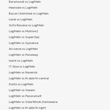
Baramundi vs LogMeIn
Hexnode vs LogMeIn
Bacon Unlimited vs LogMeIn
Level vs LogMeIn
GoTo Resolve vs LogMeIn
LogMeIn vs Matrix42
LogMeIn vs SuperOps
LogMeIn vs Syxsense
Arcserve vs LogMeIn
LogMeIn vs Pulseway
Ivanti vs LogMeIn
IT Glue vs LogMeIn
LogMeIn vs Naverisk
LogMeIn vs N-able N-central
Datto vs LogMeIn
LogMeIn vs Veeam
LogMeIn vs Panorama9
LogMeIn vs SolarWinds Dameware
LogMeIn vs N-able N-sight