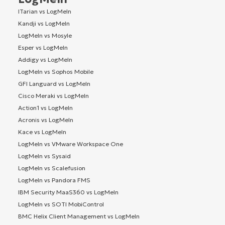
ITarian vs LogMeIn
Kandji vs LogMeIn
LogMeIn vs Mosyle
Esper vs LogMeIn
Addigy vs LogMeIn
LogMeIn vs Sophos Mobile
GFI Languard vs LogMeIn
Cisco Meraki vs LogMeIn
Action1 vs LogMeIn
Acronis vs LogMeIn
Kace vs LogMeIn
LogMeIn vs VMware Workspace One
LogMeIn vs Sysaid
LogMeIn vs Scalefusion
LogMeIn vs Pandora FMS
IBM Security MaaS360 vs LogMeIn
LogMeIn vs SOTI MobiControl
BMC Helix Client Management vs LogMeIn