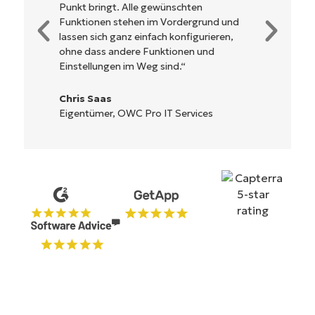
werden und verzichtet auf eine komplexe
Steuerung. Alle Optionen und Tools sind
klar beschrieben, einfach zu verstehen und
die Benutzeroberfläche ist leicht zu
bedienen.
Ryan Reiffenberger
Reiffenberger.NET Technology Solutions
Starten Sie Ihre 14-tägige
Testversion
Keine Kreditkarte erforderlich, voller Zugriff auf
alle Funktionen
First
and
last
name*