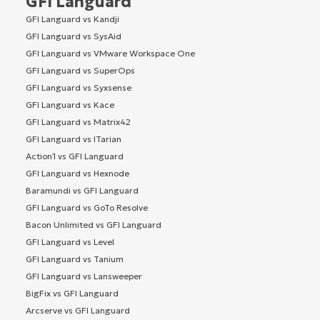
GFI Languard
GFI Languard vs Kandji
GFI Languard vs SysAid
GFI Languard vs VMware Workspace One
GFI Languard vs SuperOps
GFI Languard vs Syxsense
GFI Languard vs Kace
GFI Languard vs Matrix42
GFI Languard vs ITarian
Action1 vs GFI Languard
GFI Languard vs Hexnode
Baramundi vs GFI Languard
GFI Languard vs GoTo Resolve
Bacon Unlimited vs GFI Languard
GFI Languard vs Level
GFI Languard vs Tanium
GFI Languard vs Lansweeper
BigFix vs GFI Languard
Arcserve vs GFI Languard