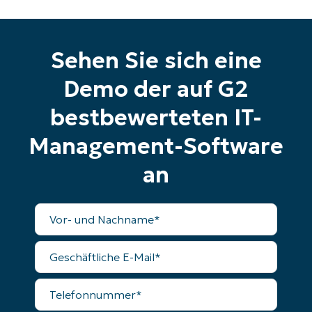
Business
email*
Phone
Sehen Sie sich eine
number*
Demo der auf G2
Land
bestbewerteten IT-
Company
Management-Software
name*
an
Vollständiger
Name
Geschäftliche
E-
Mail
Telefonnummer