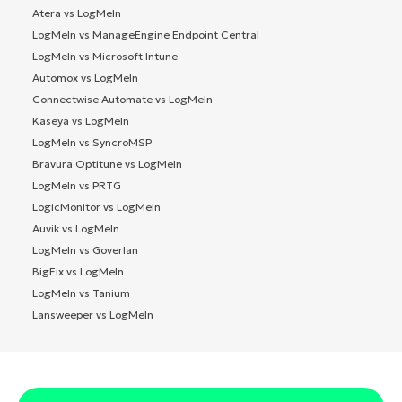
Atera vs LogMeIn
LogMeIn vs ManageEngine Endpoint Central
LogMeIn vs Microsoft Intune
Automox vs LogMeIn
Connectwise Automate vs LogMeIn
Kaseya vs LogMeIn
LogMeIn vs SyncroMSP
Bravura Optitune vs LogMeIn
LogMeIn vs PRTG
LogicMonitor vs LogMeIn
Auvik vs LogMeIn
LogMeIn vs Goverlan
BigFix vs LogMeIn
LogMeIn vs Tanium
Lansweeper vs LogMeIn