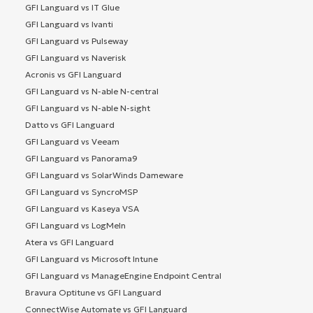
GFI Languard vs IT Glue
GFI Languard vs Ivanti
GFI Languard vs Pulseway
GFI Languard vs Naverisk
Acronis vs GFI Languard
GFI Languard vs N-able N-central
GFI Languard vs N-able N-sight
Datto vs GFI Languard
GFI Languard vs Veeam
GFI Languard vs Panorama9
GFI Languard vs SolarWinds Dameware
GFI Languard vs SyncroMSP
GFI Languard vs Kaseya VSA
GFI Languard vs LogMeIn
Atera vs GFI Languard
GFI Languard vs Microsoft Intune
GFI Languard vs ManageEngine Endpoint Central
Bravura Optitune vs GFI Languard
ConnectWise Automate vs GFI Languard