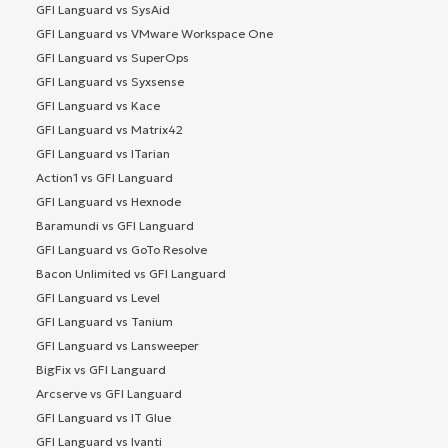
GFI Languard vs SysAid
GFI Languard vs VMware Workspace One
GFI Languard vs SuperOps
GFI Languard vs Syxsense
GFI Languard vs Kace
GFI Languard vs Matrix42
GFI Languard vs ITarian
Action1 vs GFI Languard
GFI Languard vs Hexnode
Baramundi vs GFI Languard
GFI Languard vs GoTo Resolve
Bacon Unlimited vs GFI Languard
GFI Languard vs Level
GFI Languard vs Tanium
GFI Languard vs Lansweeper
BigFix vs GFI Languard
Arcserve vs GFI Languard
GFI Languard vs IT Glue
GFI Languard vs Ivanti