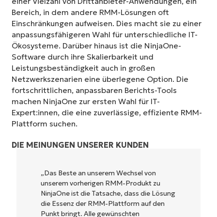
einer Vielzahl von Drittanbieter-Anwendungen, ein
Bereich, in dem andere RMM-Lösungen oft
Einschränkungen aufweisen. Dies macht sie zu einer
anpassungsfähigeren Wahl für unterschiedliche IT-
Ökosysteme. Darüber hinaus ist die NinjaOne-
Software durch ihre Skalierbarkeit und
Leistungsbeständigkeit auch in großen
Netzwerkszenarien eine überlegene Option. Die
fortschrittlichen, anpassbaren Berichts-Tools
machen NinjaOne zur ersten Wahl für IT-
Expert:innen, die eine zuverlässige, effiziente RMM-
Plattform suchen.
DIE MEINUNGEN UNSERER KUNDEN
NinjaOne ist unglaublich leicht zu bedienen
u
und kombiniert ein schnelles Interface mit
Lösung
leistungsstarken Funktionen im Backend.
den
Es muss nicht erst kompliziert eingerichtet
werden und verzichtet auf eine komplexe