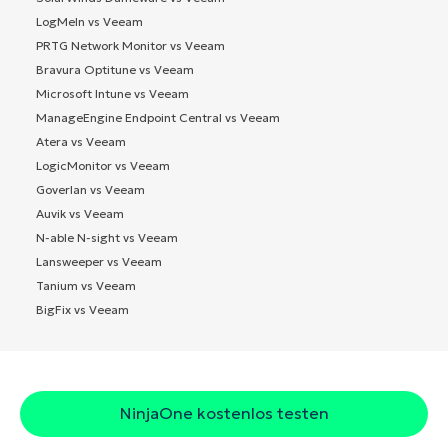
LogMeIn vs Veeam
PRTG Network Monitor vs Veeam
Bravura Optitune vs Veeam
Microsoft Intune vs Veeam
ManageEngine Endpoint Central vs Veeam
Atera vs Veeam
LogicMonitor vs Veeam
Goverlan vs Veeam
Auvik vs Veeam
N-able N-sight vs Veeam
Lansweeper vs Veeam
Tanium vs Veeam
BigFix vs Veeam
NinjaOne kostenlos testen