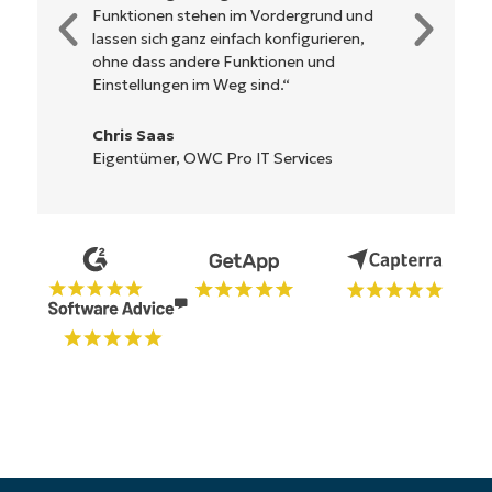
und
Steuerung. Alle Optionen und Tools sind
n,
klar beschrieben, einfach zu verstehen und
die Benutzeroberfläche ist leicht zu
bedienen.
Ryan Reiffenberger
Reiffenberger.NET Technology Solutions
Starten Sie Ihre 14-tägige
Testversion
Keine Kreditkarte erforderlich, voller Zugriff auf
alle Funktionen
First
and
last
name*
Business
email*