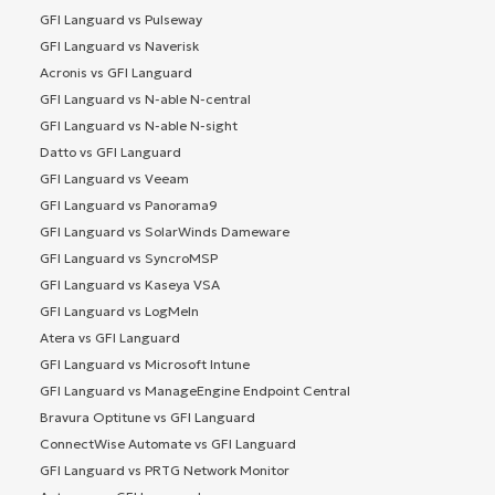
GFI Languard vs Pulseway
GFI Languard vs Naverisk
Acronis vs GFI Languard
GFI Languard vs N-able N-central
GFI Languard vs N-able N-sight
Datto vs GFI Languard
GFI Languard vs Veeam
GFI Languard vs Panorama9
GFI Languard vs SolarWinds Dameware
GFI Languard vs SyncroMSP
GFI Languard vs Kaseya VSA
GFI Languard vs LogMeIn
Atera vs GFI Languard
GFI Languard vs Microsoft Intune
GFI Languard vs ManageEngine Endpoint Central
Bravura Optitune vs GFI Languard
ConnectWise Automate vs GFI Languard
GFI Languard vs PRTG Network Monitor