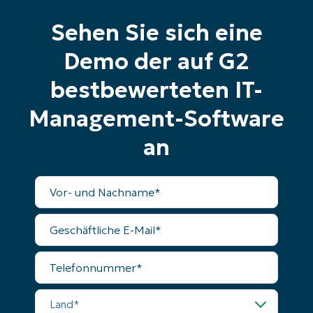
Sehen Sie sich eine
Phone
number*
Demo der auf G2
Land
bestbewerteten IT-
Management-Software
Company
name*
an
Vollständiger
Name
Geschäftliche
E-
Mail
Telefonnummer
Land