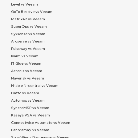
Level vs Veeam
GoTo Resolve vs Veeam
Matrix42 vs Veeam
SuperOps vs Veeam
Syxsense vs Veeam
Arcserve vs Veeam
Pulseway vs Veeam
Ivanti vs Veeam
IT Glue vs Veeam
Acronis vs Veeam
Naverisk vs Veeam
N-able N-central vs Veeam
Datto vs Veeam
Automox vs Veeam
SyncroMSP vs Veeam
Kaseya VSA vs Veeam
Connectwise Automate vs Veeam
Panorama9 vs Veeam
SolarWinds Dameware vs Veeam