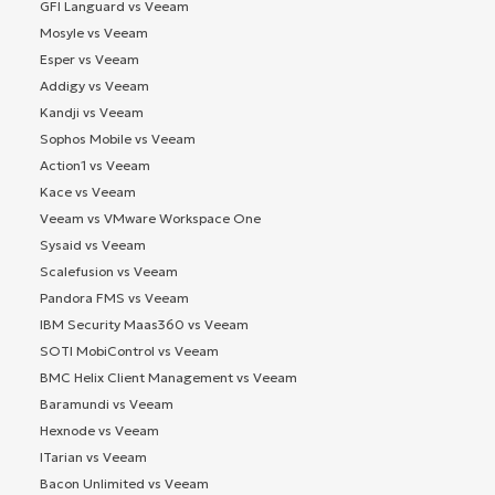
GFI Languard vs Veeam
Mosyle vs Veeam
Esper vs Veeam
Addigy vs Veeam
Kandji vs Veeam
Sophos Mobile vs Veeam
Action1 vs Veeam
Kace vs Veeam
Veeam vs VMware Workspace One
Sysaid vs Veeam
Scalefusion vs Veeam
Pandora FMS vs Veeam
IBM Security Maas360 vs Veeam
SOTI MobiControl vs Veeam
BMC Helix Client Management vs Veeam
Baramundi vs Veeam
Hexnode vs Veeam
ITarian vs Veeam
Bacon Unlimited vs Veeam