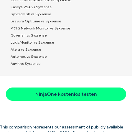
Kaseya VSA vs Syxsense
SyncroMSP vs Syxsense
Bravura Optitune vs Syxsense
PRTG Network Monitor vs Syxsense
Goverlan vs Syxsense
LogicMonitor vs Syxsense
Atera vs Syxsense
Automox vs Syxsense
Auvik vs Syxsense
NinjaOne kostenlos testen
This comparison represents our assessment of publicly available