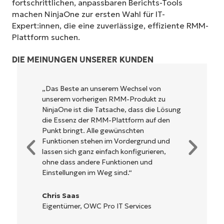
fortschrittlichen, anpassbaren Berichts-Tools
machen NinjaOne zur ersten Wahl für IT-
Expert:innen, die eine zuverlässige, effiziente RMM-
Plattform suchen.
DIE MEINUNGEN UNSERER KUNDEN
„Das Beste an unserem Wechsel von
unserem vorherigen RMM-Produkt zu
NinjaOne ist die Tatsache, dass die Lösung
Starten Sie Ihre 14-tägige
die Essenz der RMM-Plattform auf den
Testversion
Punkt bringt. Alle gewünschten
Keine Kreditkarte erforderlich, voller Zugriff auf
Funktionen stehen im Vordergrund und
alle Funktionen
lassen sich ganz einfach konfigurieren,
First
ohne dass andere Funktionen und
and
Einstellungen im Weg sind.“
last
name*
Business
Chris Saas
email*
Eigentümer, OWC Pro IT Services
Phone