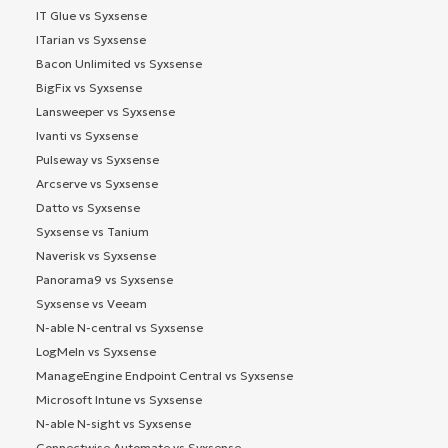
IT Glue vs Syxsense
ITarian vs Syxsense
Bacon Unlimited vs Syxsense
BigFix vs Syxsense
Lansweeper vs Syxsense
Ivanti vs Syxsense
Pulseway vs Syxsense
Arcserve vs Syxsense
Datto vs Syxsense
Syxsense vs Tanium
Naverisk vs Syxsense
Panorama9 vs Syxsense
Syxsense vs Veeam
N-able N-central vs Syxsense
LogMeIn vs Syxsense
ManageEngine Endpoint Central vs Syxsense
Microsoft Intune vs Syxsense
N-able N-sight vs Syxsense
Connectwise Automate vs Syxsense