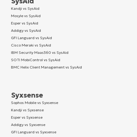
SysAid
Kandji vs SysAid
Mosyle vs SysAid
Esper vs SysAid
Addigy vs SysAid
GFI Languard vs SysAid
Cisco Meraki vs SysAid
IBM Security Maas360 vs SysAid
SOTI MobiControl vs SysAid
BMC Helix Client Management vs SysAid
Syxsense
Sophos Mobile vs Syxsense
Kandji vs Syxsense
Esper vs Syxsense
Addigy vs Syxsense
GFI Languard vs Syxsense