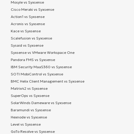
Mosyle vs Syxsense
Cisco Meraki vs Syxsense
Action1 vs Syxsense
Acronis vs Syxsense
Kace vs Syxsense
Scalefusion vs Syxsense
Sysaid vs Syxsense
Syxsense vs VMware Workspace One
Pandora FMS vs Syxsense
IBM Security MaaS360 vs Syxsense
SOTI MobiControl vs Syxsense
BMC Helix Client Management vs Syxsense
Matrix42 vs Syxsense
SuperOps vs Syxsense
SolarWinds Dameware vs Syxsense
Baramundi vs Syxsense
Hexnode vs Syxsense
Level vs Syxsense
GoTo Resolve vs Syxsense