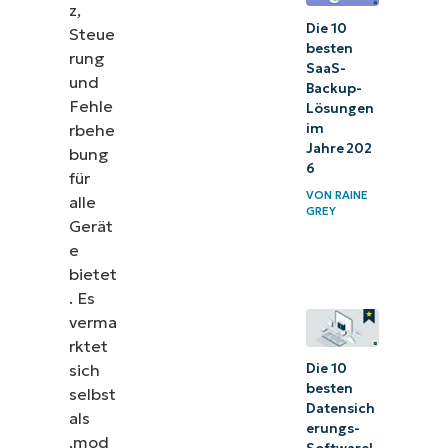
z,
Die 10
Steue
besten
rung
SaaS-
und
Backup-
Fehle
Lösungen
im
rbehe
Jahre 202
bung
6
für
VON
RAINE
alle
GREY
Gerät
e
bietet
. Es
verma
rktet
Die 10
sich
besten
selbst
Datensich
als
erungs-
‚mod