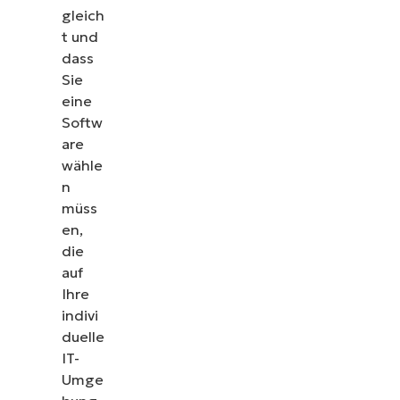
gleich
t und
dass
Sie
eine
Softw
are
wähle
n
müss
en,
die
auf
Ihre
indivi
duelle
IT-
Umge