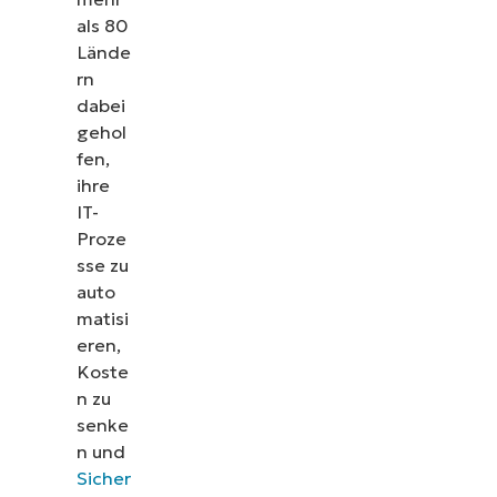
als 80
Lände
rn
dabei
gehol
fen,
ihre
IT-
Proze
sse zu
auto
matisi
eren,
Koste
n zu
senke
n und
Sicher