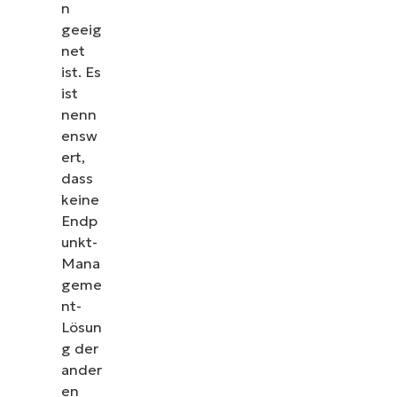
n
geeig
net
ist. Es
ist
nenn
ensw
ert,
dass
keine
Endp
unkt-
Mana
geme
nt-
Lösun
g der
ander
en