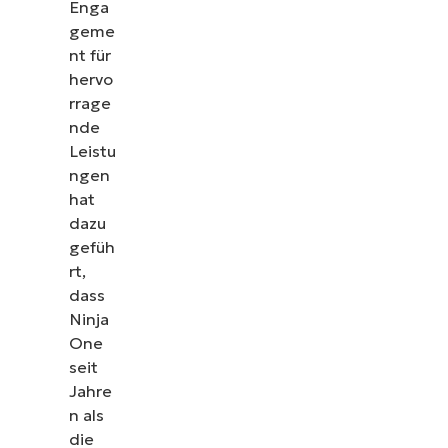
Enga
geme
nt für
hervo
rrage
nde
Leistu
ngen
hat
dazu
gefüh
rt,
dass
Ninja
One
seit
Jahre
n als
die