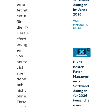
Softwarel
erne
ösungen
im Jahre
Archit
2026
ektur
für
VON
MIGUELITO
die IT-
BALBA
Herau
sford
erung
en
von
heute
Die 11
‘, ist
besten
Patch-
aber
Managem
denn
ent-
och
Softwarel
nicht
ösungen
ohne
für 2026
(vergliche
Einsc
n und