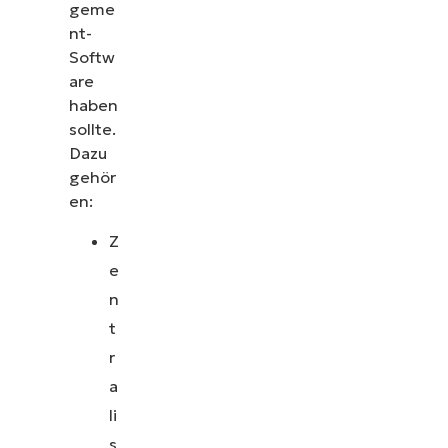
geme
nt-
Softw
are
haben
sollte.
Dazu
gehör
en:
Z
e
n
t
r
a
li
s