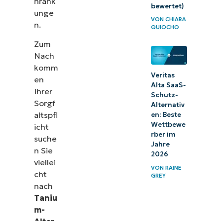
hränk
bewertet)
unge
VON
CHIARA
n.
QUIOCHO
Zum
Nach
komm
Veritas
en
Alta SaaS-
Ihrer
Schutz-
Sorgf
Alternativ
altspfl
en: Beste
Wettbewe
icht
rber im
suche
Jahre
n Sie
2026
viellei
VON
RAINE
cht
GREY
nach
Taniu
m-