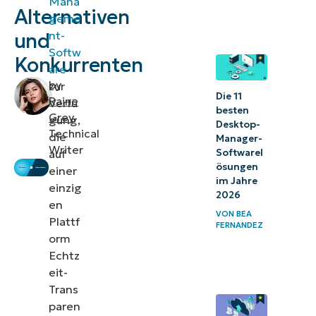
Mana
Alternativen
geme
3.
nt-
und
Atera
Softw
Konkurrenten
Bewertung
are
by
zur
der Tanium-
Die 11
Raine
Verfü
Alternativen
besten
Grey
,
gung,
Desktop-
Technical
die
Manager-
Writer
Softwarel
auf
ösungen
einer
im Jahre
einzig
2026
en
VON
BEA
Plattf
FERNANDEZ
orm
Echtz
eit-
Trans
paren