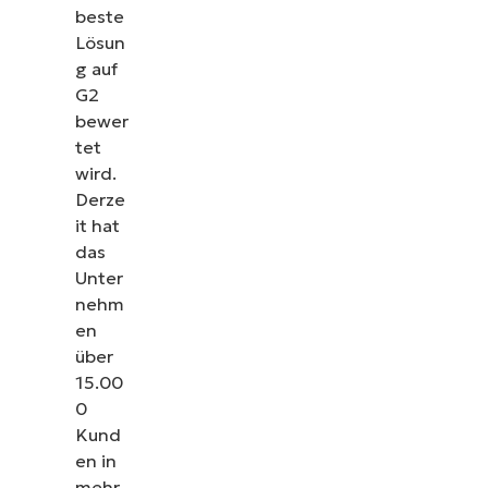
beste
Lösun
g auf
G2
bewer
tet
wird.
Derze
it hat
das
Unter
nehm
en
über
15.00
0
Kund
en in
mehr