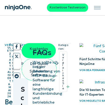
Kostenlose Testversion
Z
2
VERGLEICHEN SIE
Katego
/
/
UL
2
Kostenlos
rien:
FAQs
ET
M
testen
Z
I
V
T
N
e
Fünf Schritte f
A
L
r
Was sollte ich
g
Inhaltsübersicht
Der Guide
K
E
NinjaOne
l
bei der
T
S
für
e
U
E
VON
BEA FERNAND
Bewertung von
SysAdmin-
i
Kurzüberblick
AL
Z
c
Software
MSP-Backup-
ISI
E
h
ER
I
e
Software für
Schlüsselpunkte
n
T
T
S
eine
6.
i
S
M
langfristige
e
Die besten MSP-
Die 10 besten T
AI
Kundenbindung
20
für IT-Experten
c
Backup-
26
und
Beste
VON
MIGUELITO B
betriebliche
Softwarelösungen