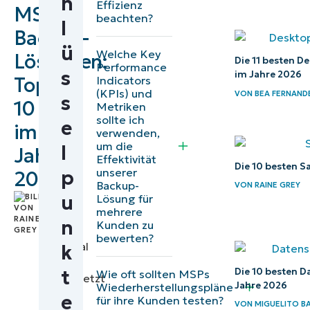
h
Effizienz
MSP-
im Überblick
beachten?
l
Backup-
Fünf
ü
Welche Key
Lösungen:
unverzichtbare
Die 11 besten 
Performance
s
im Jahre 2026
Top
Indicators
Funktionen für
(KPIs) und
VON
BEA FERNAND
s
MSP-Backup-
10
Metriken
sollte ich
Softwarelösungen
e
im
verwenden,
um die
Die
l
Jahre
Effektivität
Die 10 besten 
besten
unserer
p
2026
Backup-
VON
RAINE GREY
MSP-
u
Lösung für
by
Backup-
mehrere
Raine
n
Kunden zu
Lösungen
Grey
,
bewerten?
Technical
k
Vergleich der
Writer
t
Die 10 besten 
besten MSP-
Wie oft sollten MSPs
|
übersetzt
Jahre 2026
Wiederherstellungspläne
Backup-
von
e
für ihre Kunden testen?
VON
MIGUELITO B