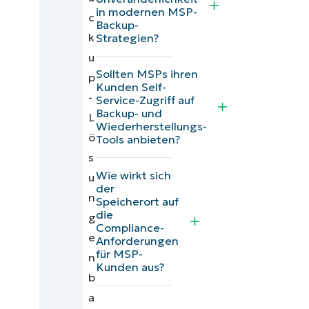
der
in modernen MSP-
c
Backup-
besten
k
Strategien?
MSP-
u
Backup-
Sollten MSPs ihren
p
Kunden Self-
Software
-
Service-Zugriff auf
und
Backup- und
L
Wiederherstellungs-
unsere
ö
Tools anbieten?
Ranking-
s
Methode
Wie wirkt sich
u
der
Wichtige
n
Speicherort auf
die
Faktoren
g
Compliance-
bei der
e
Anforderungen
für MSP-
Auswahl
n
Kunden aus?
von MSP-
b
Backup-
a