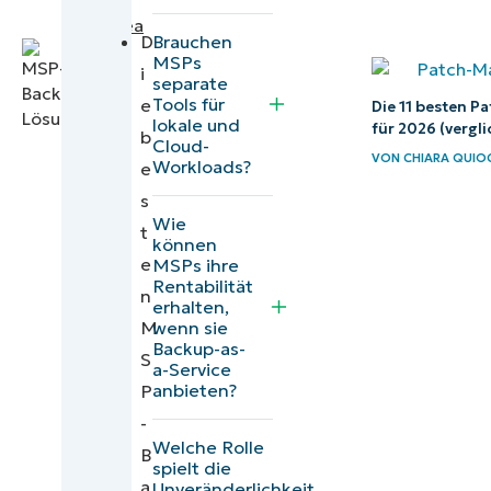
Dragos
Softwarelösungen
Frangulea
(G2)
Brauchen
D
MSPs
i
Vergleich der
separate
Tools für
e
Die 11 besten 
besten MSP-
lokale und
für 2026 (vergl
b
Backup-
Cloud-
VON
CHIARA QUIO
Workloads?
e
Softwarelösungen
s
(Capterra)
Wie
t
können
Abschließende
e
MSPs ihre
Bewertungen und
Rentabilität
n
erhalten,
Zusammenfassungen
wenn sie
M
der besten MSP-
Backup-as-
S
a-Service
Cloud-Backup-
anbieten?
P
Lösungen
-
Unser
Welche Rolle
B
spielt die
Vergleich
a
Unveränderlichkeit