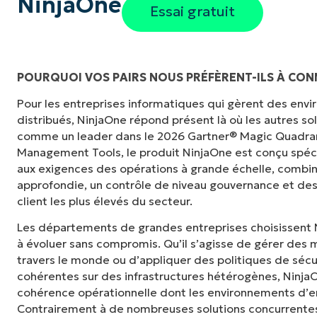
NinjaOne
Essai gratuit
POURQUOI VOS PAIRS NOUS PRÉFÈRENT-ILS À C
Pour les entreprises informatiques qui gèrent des en
r ce que
"Avec la solution NinjaOne, nous ne nous s
distribués, NinjaOne répond présent là où les autres s
d la vie
consolider notre stack technologique, nous a
comme un leader dans le 2026 Gartner® Magic Quadra
villes nos départements auparavant cloison
Management Tools, le produit NinjaOne est conçu spé
collaboration et une camaraderie que nous n
aux exigences des opérations à grande échelle, combina
approfondie, un contrôle de niveau gouvernance et des
Ben Perryman
client les plus élevés du secteur.
Senior IT specialist pour la ville de
ville de Ka
Les départements de grandes entreprises choisissent 
à évoluer sans compromis. Qu’il s’agisse de gérer des m
travers le monde ou d’appliquer des politiques de sécu
cohérentes sur des infrastructures hétérogènes, NinjaOne
cohérence opérationnelle dont les environnements d’en
Contrairement à de nombreuses solutions concurrentes