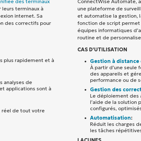
unifiée des terminaux
ConnectWise Automate, a
 leurs terminaux à
une plateforme de surveill
Pays
exion internet. Sa
et automatise la gestion,
n des correctifs pour
fonction de script permet 
équipes informatiques d’au
Company
name*
routine et de personnalise
CAS D’UTILISATION
s plus rapidement et à
Gestion à distance
À partir d’une seule f
des appareils et gér
performance ou de sé
s analyses de
et applications sont à
Gestion des correcti
Le déploiement des ap
l’aide de la solution
configurés, optimisés
 réel de tout votre
Automatisation
:
Réduit les charges d
les tâches répétitive
LACUNES