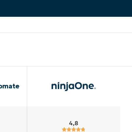
omate
4,8