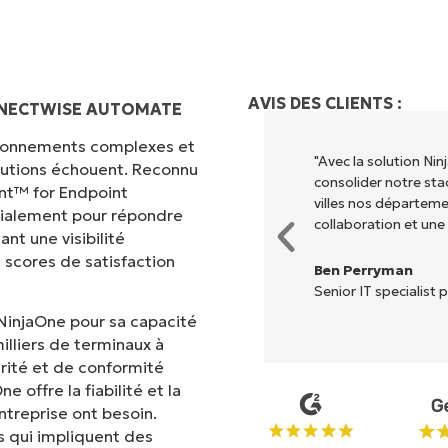
AVIS DES CLIENTS :
ONNECTWISE AUTOMATE
vironnements complexes et
ommes pas contentés de
"NinjaOne permet à n
olutions échouent. Reconnu
vons pu unifier à travers la
opérateurs avec lesqu
nt™ for Endpoint
nés. NinjaOne permet une
monde y gagne."
cialement pour répondre
'avions pas auparavant."
nt une visibilité
Rory McCune
 scores de satisfaction
Directeur informati
nsas City
NinjaOne pour sa capacité
illiers de terminaux à
rité et de conformité
 offre la fiabilité et la
treprise ont besoin.
 qui impliquent des