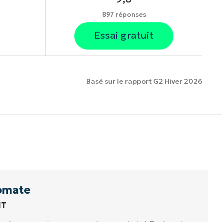
897 réponses
Essai gratuit
Basé sur le rapport G2 Hiver 2026
onnalités.
omate
IT