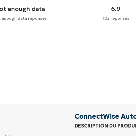
ot enough data
6.9
 enough data réponses
102 réponses
Commencez votre essai de 14 jours
rte de crédit requise, accès complet à toutes les foncti
Prénom
et
Nom*
Business
email*
ConnectWise Aut
DESCRIPTION DU PRODU
Phone
number*