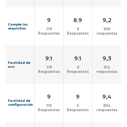
9
8.9
9,2
Cumple los
requisitos
119
9
905
Respuestas
Respuestas
respuestas
9.1
9.1
9,3
Facilidad de
uso
119
9
912
Respuestas
Respuestas
respuestas
9
9
9,4
Facilidad de
configuración
115
5
804
Respuestas
Respuestas
respuestas