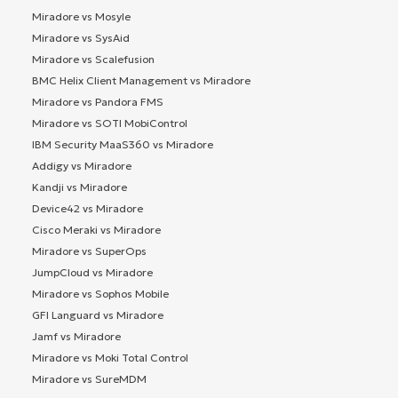
Miradore vs Mosyle
Miradore vs SysAid
Miradore vs Scalefusion
BMC Helix Client Management vs Miradore
Miradore vs Pandora FMS
Miradore vs SOTI MobiControl
IBM Security MaaS360 vs Miradore
Addigy vs Miradore
Kandji vs Miradore
Device42 vs Miradore
Cisco Meraki vs Miradore
Miradore vs SuperOps
JumpCloud vs Miradore
Miradore vs Sophos Mobile
GFI Languard vs Miradore
Jamf vs Miradore
Miradore vs Moki Total Control
Miradore vs SureMDM