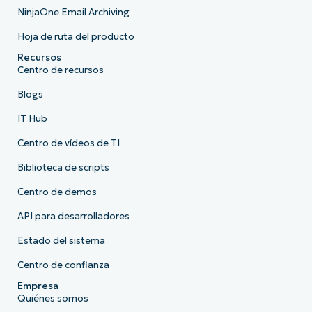
NinjaOne Email Archiving
Hoja de ruta del producto
Recursos
Centro de recursos
Blogs
IT Hub
Centro de vídeos de TI
Biblioteca de scripts
Centro de demos
API para desarrolladores
Estado del sistema
Centro de confianza
Empresa
Quiénes somos