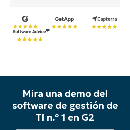
Mira una demo del
software de gestión de
TI n.º 1 en G2
Comienza tu prueba de 14 días
Sin necesidad de tarjeta de crédito, acceso