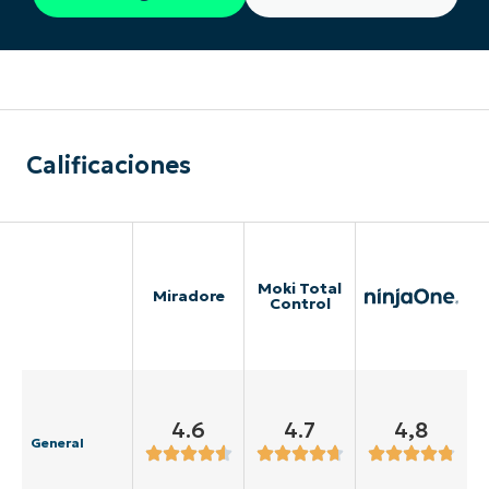
Calificaciones
Moki Total
Miradore
Control
4.6
4.7
4,8
General