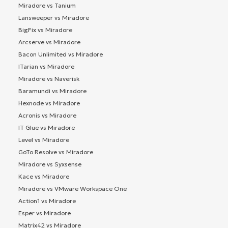
Miradore vs Tanium
Lansweeper vs Miradore
BigFix vs Miradore
Arcserve vs Miradore
Bacon Unlimited vs Miradore
ITarian vs Miradore
Miradore vs Naverisk
Baramundi vs Miradore
Hexnode vs Miradore
Acronis vs Miradore
IT Glue vs Miradore
Level vs Miradore
GoTo Resolve vs Miradore
Miradore vs Syxsense
Kace vs Miradore
Miradore vs VMware Workspace One
Action1 vs Miradore
Esper vs Miradore
Matrix42 vs Miradore