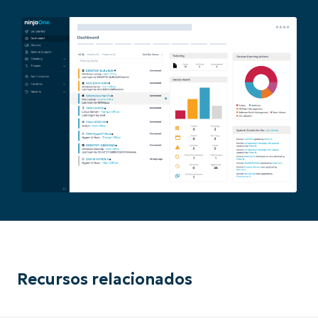
Recursos relacionados