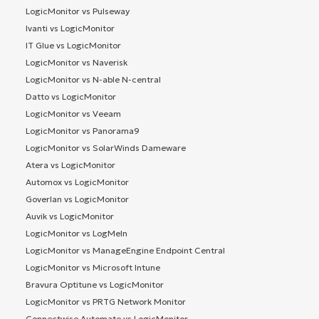
LogicMonitor vs Pulseway
Ivanti vs LogicMonitor
IT Glue vs LogicMonitor
LogicMonitor vs Naverisk
LogicMonitor vs N-able N-central
Datto vs LogicMonitor
LogicMonitor vs Veeam
LogicMonitor vs Panorama9
LogicMonitor vs SolarWinds Dameware
Atera vs LogicMonitor
Automox vs LogicMonitor
Goverlan vs LogicMonitor
Auvik vs LogicMonitor
LogicMonitor vs LogMeIn
LogicMonitor vs ManageEngine Endpoint Central
LogicMonitor vs Microsoft Intune
Bravura Optitune vs LogicMonitor
LogicMonitor vs PRTG Network Monitor
Connectwise Automate vs LogicMonitor