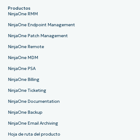
Productos
NinjaOne RMM
NinjaOne Endpoint Management
NinjaOne Patch Management
NinjaOne Remote
NinjaOne MDM
NinjaOne PSA
NinjaOne Billing
NinjaOne Ticketing
NinjaOne Documentation
NinjaOne Backup
NinjaOne Email Archiving
Hoja de ruta del producto