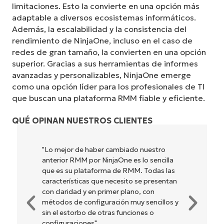
limitaciones. Esto la convierte en una opción más
adaptable a diversos ecosistemas informáticos.
Además, la escalabilidad y la consistencia del
rendimiento de NinjaOne, incluso en el caso de
redes de gran tamaño, la convierten en una opción
superior. Gracias a sus herramientas de informes
avanzadas y personalizables, NinjaOne emerge
como una opción líder para los profesionales de TI
que buscan una plataforma RMM fiable y eficiente.
QUÉ OPINAN NUESTROS CLIENTES
er cambiado nuestro
"NinjaOne es increíblemente
NinjaOne es lo sencilla
combina una interfaz flui
orma de RMM. Todas las
funciones de back-end. La
ue necesito se presentan
es sencilla de realizar y la i
primer plano, con
gestionar. Todas las opcio
uración muy sencillos y
herramientas están claram
otras funciones o
son fáciles de entender y la
muy intuitiva".