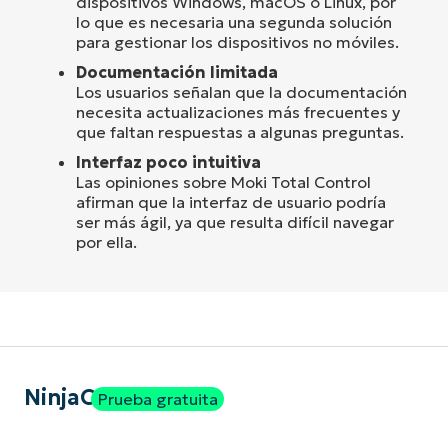
dispositivos Windows, macOS o Linux, por
lo que es necesaria una segunda solución
para gestionar los dispositivos no móviles.
Documentación limitada
Los usuarios señalan que la documentación
necesita actualizaciones más frecuentes y
que faltan respuestas a algunas preguntas.
Interfaz poco intuitiva
Las opiniones sobre Moki Total Control
afirman que la interfaz de usuario podría
ser más ágil, ya que resulta difícil navegar
por ella.
NinjaOne
Prueba gratuita