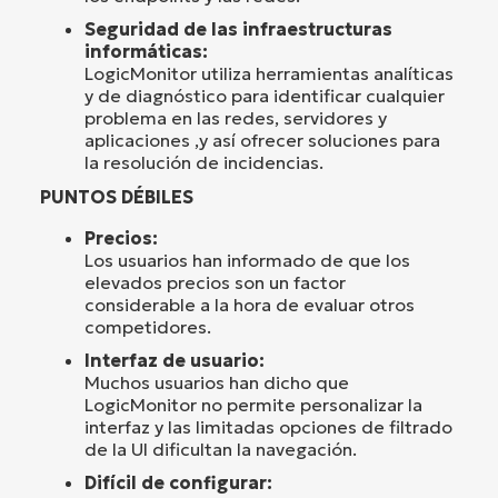
Seguridad de las infraestructuras
informáticas:
LogicMonitor utiliza herramientas analíticas
y de diagnóstico para identificar cualquier
problema en las redes, servidores y
aplicaciones ,y así ofrecer soluciones para
la resolución de incidencias.
PUNTOS DÉBILES
Precios:
Los usuarios han informado de que los
elevados precios son un factor
considerable a la hora de evaluar otros
competidores.
Interfaz de usuario:
Muchos usuarios han dicho que
LogicMonitor no permite personalizar la
interfaz y las limitadas opciones de filtrado
de la UI dificultan la navegación.
Difícil de configurar: