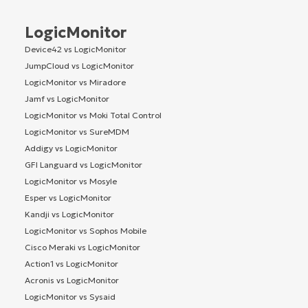
LogicMonitor
Device42 vs LogicMonitor
JumpCloud vs LogicMonitor
LogicMonitor vs Miradore
Jamf vs LogicMonitor
LogicMonitor vs Moki Total Control
LogicMonitor vs SureMDM
Addigy vs LogicMonitor
GFI Languard vs LogicMonitor
LogicMonitor vs Mosyle
Esper vs LogicMonitor
Kandji vs LogicMonitor
LogicMonitor vs Sophos Mobile
Cisco Meraki vs LogicMonitor
Action1 vs LogicMonitor
Acronis vs LogicMonitor
LogicMonitor vs Sysaid