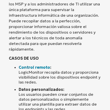
los MSP y a los administradores de TI utilizar una
única plataforma para supervisar la
infraestructura informática de una organización.
Puede recopilar datos a la perfección,
proporcionar información valiosa sobre el
rendimiento de los dispositivos o servidores y
alertar a los técnicos de toda anomalía
detectada para que puedan resolverla
rápidamente.
CASOS DE USO
Control remoto
:
LogicMonitor recopila datos y proporciona
visibilidad sobre los dispositivos endpoint y
las redes.
Datos personalizados:
Los usuarios pueden crear conjuntos de
datos personalizados o simplemente
utilizar una plantilla para extraer datos de
los endpoints y las redes.