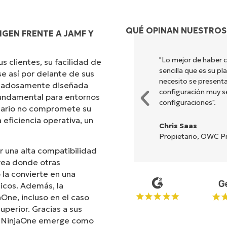
QUÉ OPINAN NUESTROS
GEN FRENTE A JAMF Y
ombina una interfaz fluida con
"Lo mejor de haber 
 clientes, su facilidad de
ión es sencilla de realizar y la
sencilla que es su p
e así por delante de sus
nes y herramientas están
necesito se presenta
uidadosamente diseñada
 y la interfaz resulta muy
configuración muy sen
 fundamental para entornos
configuraciones".
suario no compromete su
 eficiencia operativa, un
Chris Saas
Propietario, OWC Pr
r una alta compatibilidad
rea donde otras
la convierte en una
icos. Además, la
aOne, incluso en el caso
uperior. Gracias a sus
s, NinjaOne emerge como