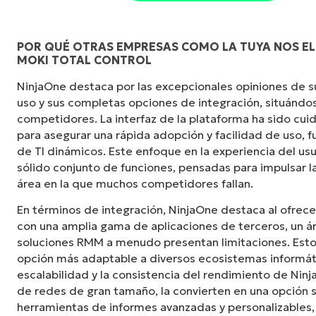
POR QUÉ OTRAS EMPRESAS COMO LA TUYA NOS ELI
MOKI TOTAL CONTROL
"NinjaOne es increíblemente fácil de usar y c
NinjaOne destaca por las excepcionales opiniones de sus
potentes funciones de back-end. La configurac
uso y sus completas opciones de integración, situándos
interfaz fácil de gestionar. Todas las opcio
competidores. La interfaz de la plataforma ha sido c
claramente indicadas, son fáciles de entender
para asegurar una rápida adopción y facilidad de uso,
intuitiva".
de TI dinámicos. Este enfoque en la experiencia del u
sólido conjunto de funciones, pensadas para impulsar la
Ryan Reiffenberger
área en la que muchos competidores fallan.
Reiffenberger.NET Technology Solutions
En términos de integración, NinjaOne destaca al ofrece
con una amplia gama de aplicaciones de terceros, un á
soluciones RMM a menudo presentan limitaciones. Esto 
opción más adaptable a diversos ecosistemas informát
escalabilidad y la consistencia del rendimiento de Ninj
de redes de gran tamaño, la convierten en una opción s
herramientas de informes avanzadas y personalizable