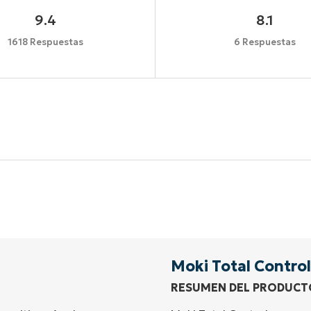
9.4
8.1
1618 Respuestas
6 Respuestas
Comienza tu prueba de 14 días
idad de tarjeta de crédito, acceso completo a todas las 
First
and
last
name*
Business
email*
Moki Total Control
RESUMEN DEL PRODUCT
Phone
number*