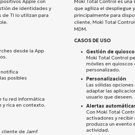
spositivos Apple con
Moki Total Control es una
estión de identidades y
que agiliza el despliegue 
País
de TI lo utilizan para
principalmente para dispos
ple.
cliente, Moki Total Contro
MDM.
Company
name*
CASOS DE USO
rches desde la App
Gestión de quiosc
os.
Moki Total Control pe
móviles en quioscos 
personalizado.
notifica
las posibles
Personalización
Las sólidas opciones 
adaptar las aplicacio
usuario que deseen.
 tu red informática
 y rica en contexto.
Alertas automática
Con Moki Total Contr
activadores y recibi
produzca un evento e
actividad.
l cliente de Jamf