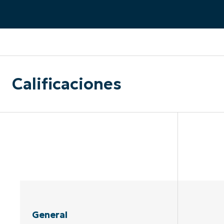
CONTACTO DE VENTAS
MIR
CONTACTO DE VENTAS
CONTACTO DE VENTAS
MIRA UNA 
MIR
CONTACTO DE VENTAS
MIR
PLATAFORMA
Calificaciones
General