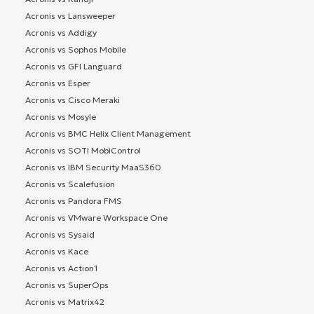
Acronis vs Lansweeper
Acronis vs Addigy
Acronis vs Sophos Mobile
Acronis vs GFI Languard
Acronis vs Esper
Acronis vs Cisco Meraki
Acronis vs Mosyle
Acronis vs BMC Helix Client Management
Acronis vs SOTI MobiControl
Acronis vs IBM Security MaaS360
Acronis vs Scalefusion
Acronis vs Pandora FMS
Acronis vs VMware Workspace One
Acronis vs Sysaid
Acronis vs Kace
Acronis vs Action1
Acronis vs SuperOps
Acronis vs Matrix42