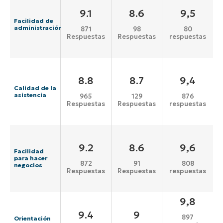
9.1
8.6
9,5
Facilidad de
administración
871
98
80
Respuestas
Respuestas
respuestas
8.8
8.7
9,4
Calidad de la
asistencia
965
129
876
Respuestas
Respuestas
respuestas
9.2
8.6
9,6
Facilidad
para hacer
872
91
808
negocios
Respuestas
Respuestas
respuestas
9,8
9.4
9
897
Orientación