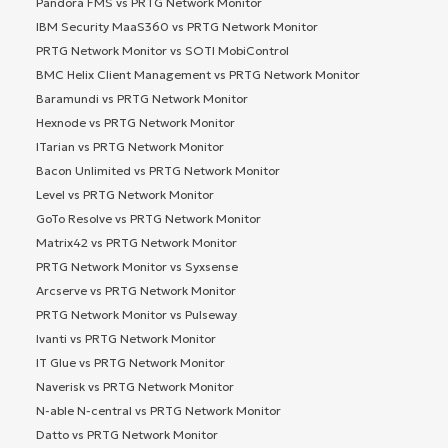
Pandora FMS vs PRTG Network Monitor
IBM Security MaaS360 vs PRTG Network Monitor
PRTG Network Monitor vs SOTI MobiControl
BMC Helix Client Management vs PRTG Network Monitor
Baramundi vs PRTG Network Monitor
Hexnode vs PRTG Network Monitor
ITarian vs PRTG Network Monitor
Bacon Unlimited vs PRTG Network Monitor
Level vs PRTG Network Monitor
GoTo Resolve vs PRTG Network Monitor
Matrix42 vs PRTG Network Monitor
PRTG Network Monitor vs Syxsense
Arcserve vs PRTG Network Monitor
PRTG Network Monitor vs Pulseway
Ivanti vs PRTG Network Monitor
IT Glue vs PRTG Network Monitor
Naverisk vs PRTG Network Monitor
N-able N-central vs PRTG Network Monitor
Datto vs PRTG Network Monitor