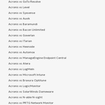
Acronis vs GoTo Resolve
Acronis vs Level
Acronis vs Syxsense
Acronis vs Auvik
Acronis vs Baramundi
Acronis vs Bacon Unlimited
Acronis vs Goverlan
Acronis vs ITarian
Acronis vs Hexnode
Acronis vs Automox
Acronis vs ManageEngine Endpoint Central
Acronis vs Atera
Acronis vs LogMeIn
Acronis vs Microsoft Intune
Acronis vs Bravura Optitune
Acronis vs LogicMonitor
Acronis vs SolarWinds Dameware
Acronis vs N-able N-sight
Acronis vs PRTG Network Monitor