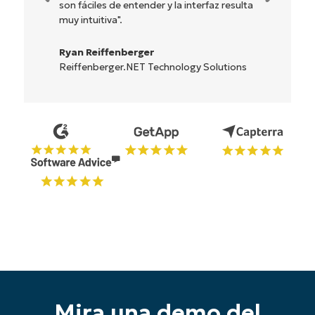
son fáciles de entender y la interfaz resulta
muy intuitiva".
Ryan Reiffenberger
Reiffenberger.NET Technology Solutions
Comienza tu prueba de 14 días
Sin necesidad de tarjeta de crédito, acceso
completo a todas las funciones.
First
Mira una demo del
and