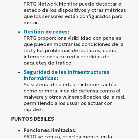
PRTG Network Monitor puede detectar el
estado de los dispositivos y otras métricas
que los sensores están configurados para
medir.
Gestión de redes
:
PRTG proporciona visibilidad con paneles
que pueden mostrar las condiciones de la
red y los problemas detectados, como
interrupciones de red y pérdidas de
paquetes de tráfico.
Seguridad de las infraestructuras
informáticas
:
Su sistema de alertas e informes actúa
como primera línea de defensa contra el
malware y otras vulnerabilidades de la red,
permitiendo a los usuarios actuar con
rapidez.
PUNTOS DÉBILES
Funciones limitadas:
PRTG se centra, principalmente, en la