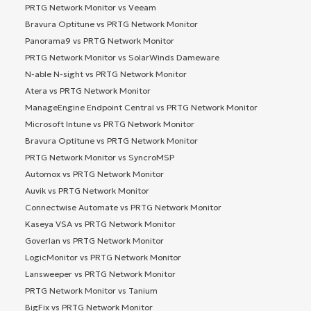
PRTG Network Monitor vs Veeam
Bravura Optitune vs PRTG Network Monitor
Panorama9 vs PRTG Network Monitor
PRTG Network Monitor vs SolarWinds Dameware
N-able N-sight vs PRTG Network Monitor
Atera vs PRTG Network Monitor
ManageEngine Endpoint Central vs PRTG Network Monitor
Microsoft Intune vs PRTG Network Monitor
Bravura Optitune vs PRTG Network Monitor
PRTG Network Monitor vs SyncroMSP
Automox vs PRTG Network Monitor
Auvik vs PRTG Network Monitor
Connectwise Automate vs PRTG Network Monitor
Kaseya VSA vs PRTG Network Monitor
Goverlan vs PRTG Network Monitor
LogicMonitor vs PRTG Network Monitor
Lansweeper vs PRTG Network Monitor
PRTG Network Monitor vs Tanium
BigFix vs PRTG Network Monitor