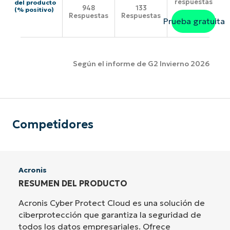
respuestas
del producto
948
133
(% positivo)
Respuestas
Respuestas
Prueba gratuita
Según el informe de G2 Invierno 2026
Competidores
Acronis
RESUMEN DEL PRODUCTO
Acronis Cyber Protect Cloud es una solución de
ciberprotección que garantiza la seguridad de
todos los datos empresariales. Ofrece