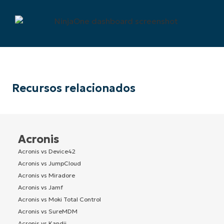
Recursos relacionados
Acronis
Acronis vs Device42
Acronis vs JumpCloud
Acronis vs Miradore
Acronis vs Jamf
Acronis vs Moki Total Control
Acronis vs SureMDM
Acronis vs Kandji