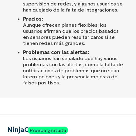
supervisión de redes, y algunos usuarios se
han quejado de la falta de integraciones.
Precios:
Aunque ofrecen planes flexibles, los
usuarios afirman que los precios basados
en sensores pueden resultar caros si se
tienen redes más grandes.
Problemas con las alertas:
Los usuarios han señalado que hay varios
problemas con las alertas, como la falta de
notificaciones de problemas que no sean
interrupciones y la presencia molesta de
falsos positivos.
NinjaOne
Prueba gratuita