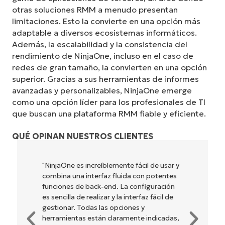
otras soluciones RMM a menudo presentan
limitaciones. Esto la convierte en una opción más
adaptable a diversos ecosistemas informáticos.
Además, la escalabilidad y la consistencia del
rendimiento de NinjaOne, incluso en el caso de
redes de gran tamaño, la convierten en una opción
superior. Gracias a sus herramientas de informes
avanzadas y personalizables, NinjaOne emerge
como una opción líder para los profesionales de TI
que buscan una plataforma RMM fiable y eficiente.
QUÉ OPINAN NUESTROS CLIENTES
"NinjaOne es increíblemente fácil de usar y
combina una interfaz fluida con potentes
funciones de back-end. La configuración
es sencilla de realizar y la interfaz fácil de
gestionar. Todas las opciones y
herramientas están claramente indicadas,