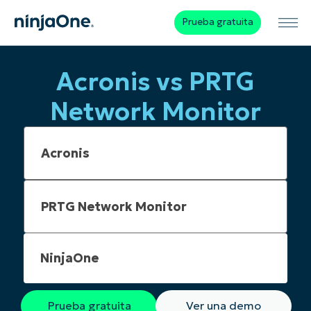
Prueba gratuita
Acronis vs PRTG
Network Monitor
NinjaOne
Prueba gratuita
Ver una demo