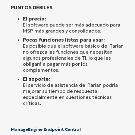
PUNTOS DÉBILES
El precio:
El software puede ser más adecuado para
MSP más grandes y consolidados.
Pocas funciones listas para usar:
Es posible que el software básico de ITarian
no ofrezca las funciones que necesitan
algunos profesionales de TI, lo que les
obligará a pagar más por los
complementos.
El soporte:
El servicio de asistencia de ITarian podría
mejorar su tiempo de respuesta,
especialmente en cuestiones técnicas
críticas.
ManageEngine Endpoint Central