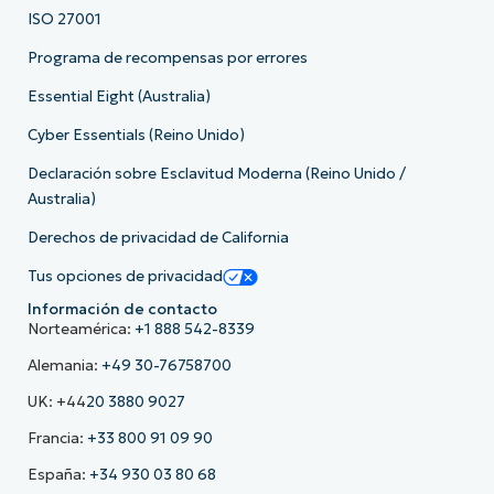
ISO 27001
Programa de recompensas por errores
Essential Eight (Australia)
Cyber Essentials (Reino Unido)
Declaración sobre Esclavitud Moderna (Reino Unido /
Australia)
Derechos de privacidad de California
Tus opciones de privacidad
Información de contacto
Norteamérica:
+1 888 542-8339
Alemania:
+49 30-76758700
UK: +44
20 3880 9027
Francia:
+33 800 91 09 90
España:
+34 930 03 80 68