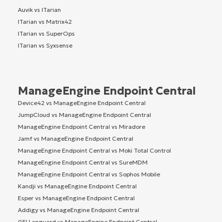
Auvik vs ITarian
ITarian vs Matrix42
ITarian vs SuperOps
ITarian vs Syxsense
ManageEngine Endpoint Central
Device42 vs ManageEngine Endpoint Central
JumpCloud vs ManageEngine Endpoint Central
ManageEngine Endpoint Central vs Miradore
Jamf vs ManageEngine Endpoint Central
ManageEngine Endpoint Central vs Moki Total Control
ManageEngine Endpoint Central vs SureMDM
ManageEngine Endpoint Central vs Sophos Mobile
Kandji vs ManageEngine Endpoint Central
Esper vs ManageEngine Endpoint Central
Addigy vs ManageEngine Endpoint Central
GFI Languard vs ManageEngine Endpoint Central