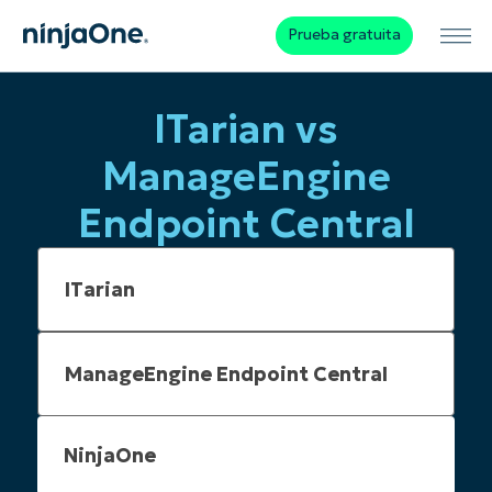
Prueba gratuita
ITarian vs
ManageEngine
Endpoint Central
NinjaOne