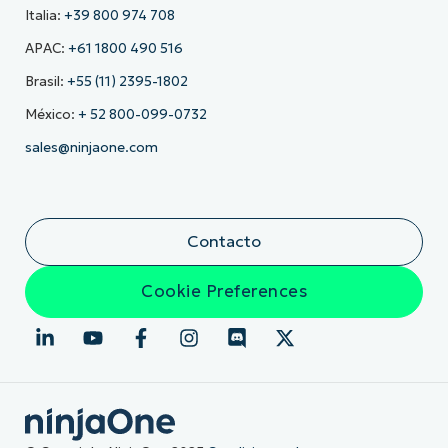
Italia:
+39 800 974 708
APAC:
+61 1800 490 516
Brasil:
+55 (11) 2395-1802
México:
+ 52 800-099-0732
sales@ninjaone.com
Contacto
Cookie Preferences