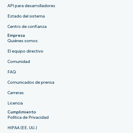
API para desarrolladores
Estado del sistema
Centro de confianza
Empresa
Quiénes somos
El equipo directivo
Comunidad
FAQ
Comunicados de prensa
Carreras
Licencia
Cumplimiento
Política de Privacidad
HIPAA (EE. UU.)