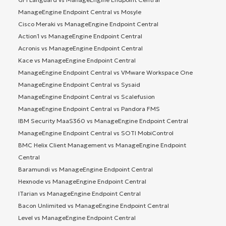
ManageEngine Endpoint Central vs Mosyle
Cisco Meraki vs ManageEngine Endpoint Central
Action1 vs ManageEngine Endpoint Central
Acronis vs ManageEngine Endpoint Central
Kace vs ManageEngine Endpoint Central
ManageEngine Endpoint Central vs VMware Workspace One
ManageEngine Endpoint Central vs Sysaid
ManageEngine Endpoint Central vs Scalefusion
ManageEngine Endpoint Central vs Pandora FMS
IBM Security MaaS360 vs ManageEngine Endpoint Central
ManageEngine Endpoint Central vs SOTI MobiControl
BMC Helix Client Management vs ManageEngine Endpoint
Central
Baramundi vs ManageEngine Endpoint Central
Hexnode vs ManageEngine Endpoint Central
ITarian vs ManageEngine Endpoint Central
Bacon Unlimited vs ManageEngine Endpoint Central
Level vs ManageEngine Endpoint Central