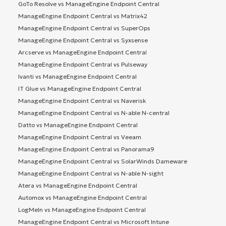
GoTo Resolve vs ManageEngine Endpoint Central
ManageEngine Endpoint Central vs Matrix42
ManageEngine Endpoint Central vs SuperOps
ManageEngine Endpoint Central vs Syxsense
Arcserve vs ManageEngine Endpoint Central
ManageEngine Endpoint Central vs Pulseway
Ivanti vs ManageEngine Endpoint Central
IT Glue vs ManageEngine Endpoint Central
ManageEngine Endpoint Central vs Naverisk
ManageEngine Endpoint Central vs N-able N-central
Datto vs ManageEngine Endpoint Central
ManageEngine Endpoint Central vs Veeam
ManageEngine Endpoint Central vs Panorama9
ManageEngine Endpoint Central vs SolarWinds Dameware
ManageEngine Endpoint Central vs N-able N-sight
Atera vs ManageEngine Endpoint Central
Automox vs ManageEngine Endpoint Central
LogMeIn vs ManageEngine Endpoint Central
ManageEngine Endpoint Central vs Microsoft Intune