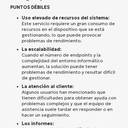
PUNTOS DÉBILES
Uso elevado de recursos del sistema:
Este servicio requiere un gran consumo de
recursos en el dispositivo que se está
gestionando, lo que puede provocar
problemas de rendimiento.
La escalabilidad:
Cuando el número de endpoints y la
complejidad del entorno informático
aumentan, la solución puede tener
problemas de rendimiento y resultar difícil
de gestionar.
La atención al cliente:
Algunos usuarios han mencionado que
tienen dificultades para obtener ayuda con
problemas complejos y que el equipo de
asistencia suele tardar en responder o en
hacer un seguimiento.
Los informes: