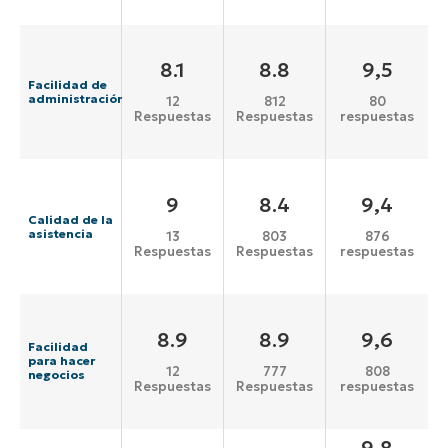
8.1
8.8
9,5
Facilidad de
administración
12
812
80
Respuestas
Respuestas
respuestas
9
8.4
9,4
Calidad de la
asistencia
13
803
876
Respuestas
Respuestas
respuestas
8.9
8.9
9,6
Facilidad
para hacer
12
777
808
negocios
Respuestas
Respuestas
respuestas
9,8