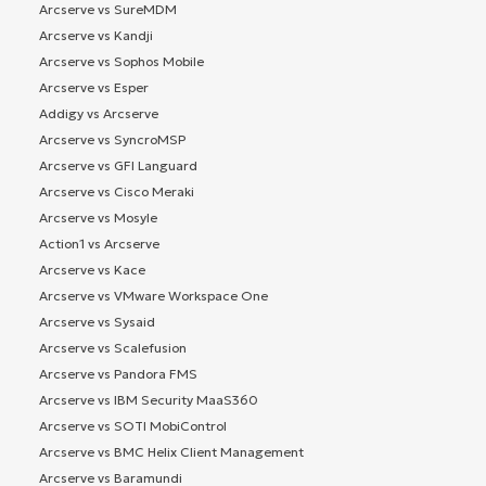
Arcserve vs SureMDM
Arcserve vs Kandji
Arcserve vs Sophos Mobile
Arcserve vs Esper
Addigy vs Arcserve
Arcserve vs SyncroMSP
Arcserve vs GFI Languard
Arcserve vs Cisco Meraki
Arcserve vs Mosyle
Action1 vs Arcserve
Arcserve vs Kace
Arcserve vs VMware Workspace One
Arcserve vs Sysaid
Arcserve vs Scalefusion
Arcserve vs Pandora FMS
Arcserve vs IBM Security MaaS360
Arcserve vs SOTI MobiControl
Arcserve vs BMC Helix Client Management
Arcserve vs Baramundi