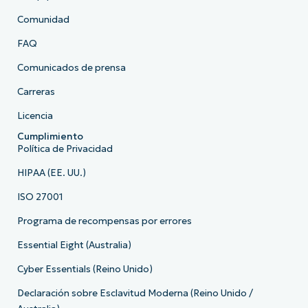
Comunidad
FAQ
Comunicados de prensa
Carreras
Licencia
Cumplimiento
Política de Privacidad
HIPAA (EE. UU.)
ISO 27001
Programa de recompensas por errores
Essential Eight (Australia)
Cyber Essentials (Reino Unido)
Declaración sobre Esclavitud Moderna (Reino Unido /