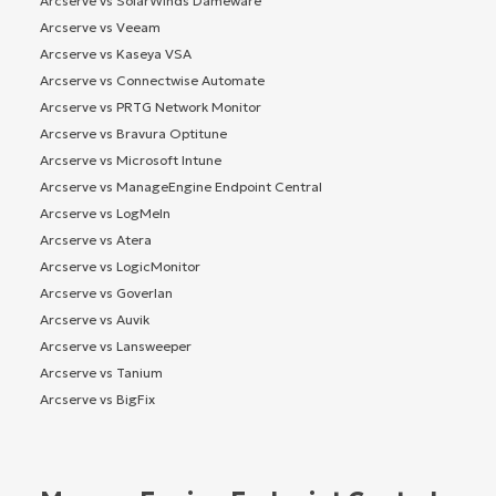
Arcserve vs SolarWinds Dameware
Arcserve vs Veeam
Arcserve vs Kaseya VSA
Arcserve vs Connectwise Automate
Arcserve vs PRTG Network Monitor
Arcserve vs Bravura Optitune
Arcserve vs Microsoft Intune
Arcserve vs ManageEngine Endpoint Central
Arcserve vs LogMeIn
Arcserve vs Atera
Arcserve vs LogicMonitor
Arcserve vs Goverlan
Arcserve vs Auvik
Arcserve vs Lansweeper
Arcserve vs Tanium
Arcserve vs BigFix