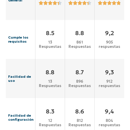
General
8.5
8.8
9,2
Cumple los
requisitos
13
861
905
Respuestas
Respuestas
respuestas
8.8
8.7
9,3
Facilidad de
uso
13
896
912
Respuestas
Respuestas
respuestas
8.3
8.6
9,4
Facilidad de
configuración
12
812
804
Respuestas
Respuestas
respuestas