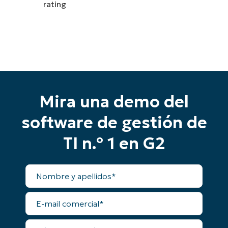
Comienza tu prueba de 14 días
Sin necesidad de tarjeta de crédito, acceso
completo a todas las funciones.
First
and
last
name*
Business
email*
Mira una demo del
Phone
software de gestión de
number*
TI n.º 1 en G2
País
Nombre
y
Company
apellidos
name*
E-
mail
comercial
Número