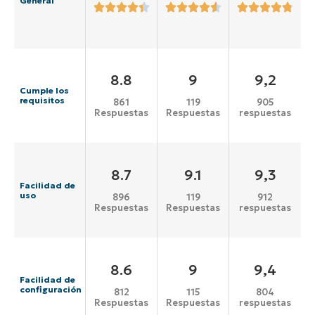
General
8.8
9
9,2
Cumple los
requisitos
861
119
905
Respuestas
Respuestas
respuestas
8.7
9.1
9,3
Facilidad de
uso
896
119
912
Respuestas
Respuestas
respuestas
8.6
9
9,4
Facilidad de
configuración
812
115
804
Respuestas
Respuestas
respuestas