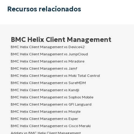
Recursos relacionados
BMC Helix Client Management
BMC Helix Client Management vs Device42
BMC Helix Client Management vs JumpCloud
BMC Helix Client Management vs Miradore
BMC Helix Client Management vs Jamf
BMC Helix Client Management vs Moki Total Control
BMC Helix Client Management vs SureMDM
BMC Helix Client Management vs Kandji
BMC Helix Client Management vs Sophos Mobile
BMC Helix Client Management vs GFI Languard
BMC Helix Client Management vs Mosyle
BMC Helix Client Management vs Esper
BMC Helix Client Management vs Cisco Meraki
Addigy vs BMC Helix Client Management