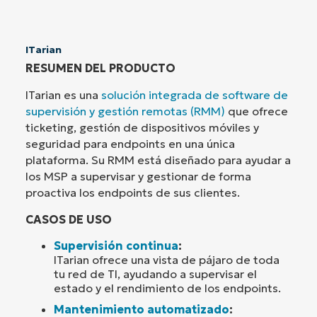
ITarian
RESUMEN DEL PRODUCTO
ITarian es una
solución integrada de software de
supervisión y gestión remotas (RMM)
que ofrece
ticketing, gestión de dispositivos móviles y
seguridad para endpoints en una única
plataforma. Su RMM está diseñado para ayudar a
los MSP a supervisar y gestionar de forma
proactiva los endpoints de sus clientes.
CASOS DE USO
Supervisión continua
:
ITarian ofrece una vista de pájaro de toda
tu red de TI, ayudando a supervisar el
estado y el rendimiento de los endpoints.
Mantenimiento automatizado
: