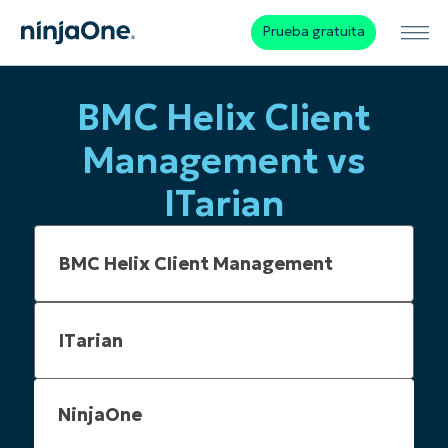
Prueba gratuita
BMC Helix Client
Management vs
ITarian
NinjaOne