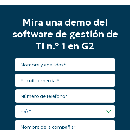
Mira una demo del
Comienza tu prueba de 14 días
software de gestión de
Sin necesidad de tarjeta de crédito, acceso
completo a todas las funciones.
TI n.º 1 en G2
First
and
last
name*
Nombre
Business
y
email*
apellidos
E-
mail
Phone
comercial
number*
Número
de
País
teléfono
País
Company
name*
Nombre
de