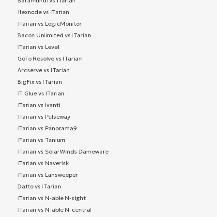
Baramundi vs ITarian
Hexnode vs ITarian
ITarian vs LogicMonitor
Bacon Unlimited vs ITarian
ITarian vs Level
GoTo Resolve vs ITarian
Arcserve vs ITarian
BigFix vs ITarian
IT Glue vs ITarian
ITarian vs Ivanti
ITarian vs Pulseway
ITarian vs Panorama9
ITarian vs Tanium
ITarian vs SolarWinds Dameware
ITarian vs Naverisk
ITarian vs Lansweeper
Datto vs ITarian
ITarian vs N-able N-sight
ITarian vs N-able N-central