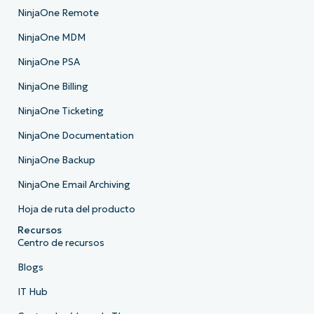
NinjaOne Remote
NinjaOne MDM
NinjaOne PSA
NinjaOne Billing
NinjaOne Ticketing
NinjaOne Documentation
NinjaOne Backup
NinjaOne Email Archiving
Hoja de ruta del producto
Recursos
Centro de recursos
Blogs
IT Hub