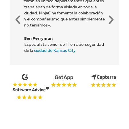
los que colaboramos, ser más rentables.
Todos salimos ganando».
Rory McCune
Director de TI en
Flash