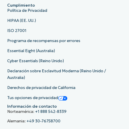
Cumplimiento
Política de Privacidad
HIPAA (EE. UU.)
ISO 27001
Programa de recompensas por errores
Essential Eight (Australia)
Cyber Essentials (Reino Unido)
Declaración sobre Esclavitud Moderna (Reino Unido /
Australia)
Derechos de privacidad de California
Tus opciones de privacidad
Información de contacto
Norteamérica:
+1 888 542-8339
Alemania:
+49 30-76758700