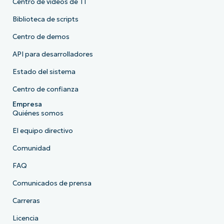
Centro de vídeos de TI
Biblioteca de scripts
Centro de demos
API para desarrolladores
Estado del sistema
Centro de confianza
Empresa
Quiénes somos
El equipo directivo
Comunidad
FAQ
Comunicados de prensa
Carreras
Licencia