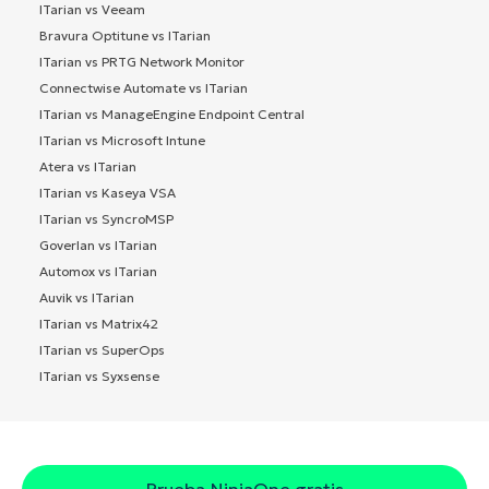
ITarian vs Veeam
Bravura Optitune vs ITarian
ITarian vs PRTG Network Monitor
Connectwise Automate vs ITarian
ITarian vs ManageEngine Endpoint Central
ITarian vs Microsoft Intune
Atera vs ITarian
ITarian vs Kaseya VSA
ITarian vs SyncroMSP
Goverlan vs ITarian
Automox vs ITarian
Auvik vs ITarian
ITarian vs Matrix42
ITarian vs SuperOps
ITarian vs Syxsense