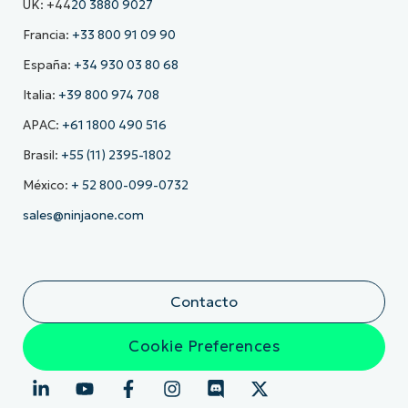
UK: +44
20 3880 9027
Francia:
+33 800 91 09 90
España:
+34 930 03 80 68
Italia:
+39 800 974 708
APAC:
+61 1800 490 516
Brasil:
+55 (11) 2395-1802
México:
+ 52 800-099-0732
sales@ninjaone.com
Contacto
Cookie Preferences