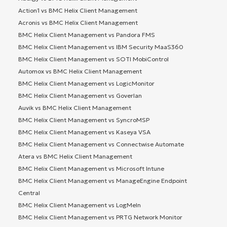
Action1 vs BMC Helix Client Management
Acronis vs BMC Helix Client Management
BMC Helix Client Management vs Pandora FMS
BMC Helix Client Management vs IBM Security MaaS360
BMC Helix Client Management vs SOTI MobiControl
Automox vs BMC Helix Client Management
BMC Helix Client Management vs LogicMonitor
BMC Helix Client Management vs Goverlan
Auvik vs BMC Helix Client Management
BMC Helix Client Management vs SyncroMSP
BMC Helix Client Management vs Kaseya VSA
BMC Helix Client Management vs Connectwise Automate
Atera vs BMC Helix Client Management
BMC Helix Client Management vs Microsoft Intune
BMC Helix Client Management vs ManageEngine Endpoint
Central
BMC Helix Client Management vs LogMeIn
BMC Helix Client Management vs PRTG Network Monitor